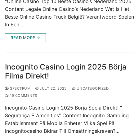
“Online Casino Top 10 Beste Casino’s Nederland 2025
Content Legale Online Casino’s Nederland Wat Is Het
Beste Online Casino Truck België? Verantwoord Spelen
In Een…
READ MORE →
Incognito Casino Login 2025 Börja
Filma Direkt!
SPECTRUM
JULY 22, 2025
UNCATEGORIZED
19 COMMENTS
Incognito Casino Login 2025 Börja Spela Direkt! ”
Segurança E Amenities” Content Incognito Gambling
Establishment På Mobila Enheter Vilka Spel På
Incognitocasino Bidrar Till Omsättningskraven?…