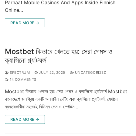
Parhaat Mobile Casinos And Apps Inside Finnish
Online…
READ MORE →
Mostbet কিভাবে খেলতে হয়: সেরা গেমস ও
ক্যাসিনো প্ল্যাটফর্ম
SPECTRUM
JULY 22, 2025
UNCATEGORIZED
14 COMMENTS
Mostbet কিভাবে খেলতে হয়: সেরা গেমস ও ক্যাসিনো প্ল্যাটফর্ম Mostbet
বাংলাদেশে জনপ্রিয় একটি অনলাইন বেটিং এবং ক্যাসিনো প্ল্যাটফর্ম, যেখানে
ব্যবহারকারীরা সহজেই বিভিন্ন গেম ও স্পোর্টস…
READ MORE →