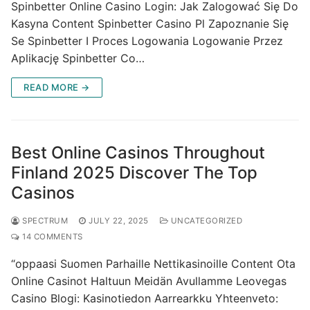
Spinbetter Online Casino Login: Jak Zalogować Się Do
Kasyna Content Spinbetter Casino Pl Zapoznanie Się
Se Spinbetter I Proces Logowania Logowanie Przez
Aplikację Spinbetter Co…
READ MORE →
Best Online Casinos Throughout
Finland 2025 Discover The Top
Casinos
SPECTRUM
JULY 22, 2025
UNCATEGORIZED
14 COMMENTS
“oppaasi Suomen Parhaille Nettikasinoille Content Ota
Online Casinot Haltuun Meidän Avullamme Leovegas
Casino Blogi: Kasinotiedon Aarrearkku Yhteenveto: