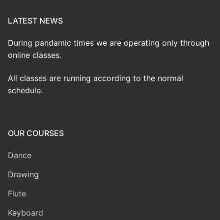
LATEST NEWS
During pandamic times we are operating only through
online classes.
All classes are running according to the normal
schedule.
OUR COURSES
Dance
Drawing
Flute
Keyboard