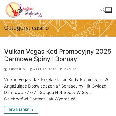
Skip
to
content
Category:
casino
Search for:
Vulkan Vegas Kod Promocyjny 2025
Darmowe Spiny I Bonusy
SPECTRUM
APRIL 25, 2025
CASINO
Vulkan Vegas: Jak Przekształcić Kody Promocyjne W
Angażujące Doświadczenia? Sensacyjny Hit Gwiazd:
Darmowe 77777 I Gorące Hot Spoty W Stylu
Celebrytów! Content Jak Wygrać W…
READ MORE →