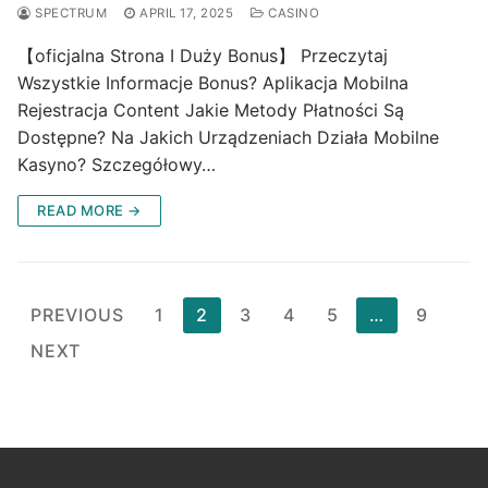
SPECTRUM
APRIL 17, 2025
CASINO
【oficjalna Strona I Duży Bonus】 Przeczytaj
Wszystkie Informacje Bonus? Aplikacja Mobilna
Rejestracja Content Jakie Metody Płatności Są
Dostępne? Na Jakich Urządzeniach Działa Mobilne
Kasyno? Szczegółowy…
READ MORE →
Posts
PREVIOUS
1
2
3
4
5
…
9
pagination
NEXT