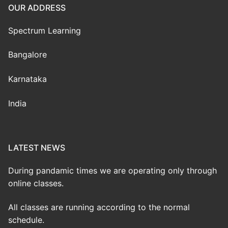
OUR ADDRESS
Spectrum Learning
Bangalore
Karnataka
India
LATEST NEWS
During pandamic times we are operating only through
online classes.
All classes are running according to the normal
schedule.