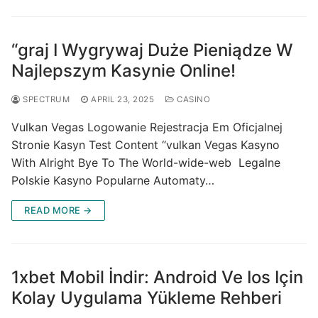
“graj I Wygrywaj Duże Pieniądze W
Najlepszym Kasynie Online!
SPECTRUM
APRIL 23, 2025
CASINO
Vulkan Vegas Logowanie Rejestracja Em Oficjalnej
Stronie Kasyn Test Content “vulkan Vegas Kasyno
With Alright Bye To The World-wide-web ️ Legalne
Polskie Kasyno Popularne Automaty…
READ MORE →
1xbet Mobil İndir: Android Ve Ios Için
Kolay Uygulama Yükleme Rehberi