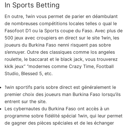
In Sports Betting
En outre, 1win vous permet de parier en déambulant
de nombreuses compétitions locales telles o qual le
Fasofoot D1 ou la Sports coupe du Faso. Avec plus de
500 jeux avec croupiers en direct sur le site 1win, les
joueurs du Burkina Faso nenni risquent pas sobre
s’ennuyer. Outre des classiques comme los angeles
roulette, le baccarat et le black jack, vous trouverez
kklk jeux” “modernes comme Crazy Time, Football
Studio, Blessed 5, etc.
1win sportifs paris sobre direct est généralement le
premier choix des joueurs man Burkina Faso lorsqu’ils
entrent sur the site.
Les cybernautes du Burkina Faso ont accès à un
programme sobre fidélité spécial 1win, qui leur permet
de gagner des pièces spéciales et de les échanger