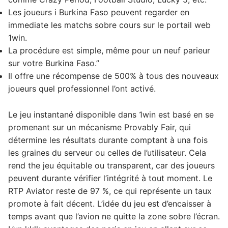
Les joueurs i Burkina Faso peuvent regarder en
immediate les matchs sobre cours sur le portail web
1win.
La procédure est simple, même pour un neuf parieur
sur votre Burkina Faso.”
Il offre une récompense de 500% à tous des nouveaux
joueurs quel professionnel l’ont activé.
Le jeu instantané disponible dans 1win est basé en se
promenant sur un mécanisme Provably Fair, qui
détermine les résultats durante comptant à una fois
les graines du serveur ou celles de l’utilisateur. Cela
rend the jeu équitable ou transparent, car des joueurs
peuvent durante vérifier l’intégrité à tout moment. Le
RTP Aviator reste de 97 %, ce qui représente un taux
promote à fait décent. L’idée du jeu est d’encaisser à
temps avant que l’avion ne quitte la zone sobre l’écran.