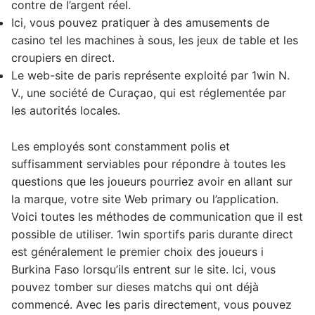
contre de l’argent réel.
Ici, vous pouvez pratiquer à des amusements de
casino tel les machines à sous, les jeux de table et les
croupiers en direct.
Le web-site de paris représente exploité par 1win N.
V., une société de Curaçao, qui est réglementée par
les autorités locales.
Les employés sont constamment polis et
suffisamment serviables pour répondre à toutes les
questions que les joueurs pourriez avoir en allant sur
la marque, votre site Web primary ou l’application.
Voici toutes les méthodes de communication que il est
possible de utiliser. 1win sportifs paris durante direct
est généralement le premier choix des joueurs i
Burkina Faso lorsqu’ils entrent sur le site. Ici, vous
pouvez tomber sur dieses matchs qui ont déjà
commencé. Avec les paris directement, vous pouvez