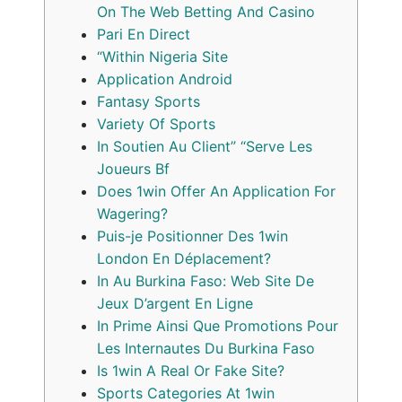
On The Web Betting And Casino
Pari En Direct
“Within Nigeria Site
Application Android
Fantasy Sports
Variety Of Sports
In Soutien Au Client” “Serve Les
Joueurs Bf
Does 1win Offer An Application For
Wagering?
Puis-je Positionner Des 1win
London En Déplacement?
In Au Burkina Faso: Web Site De
Jeux D’argent En Ligne
In Prime Ainsi Que Promotions Pour
Les Internautes Du Burkina Faso
Is 1win A Real Or Fake Site?
Sports Categories At 1win