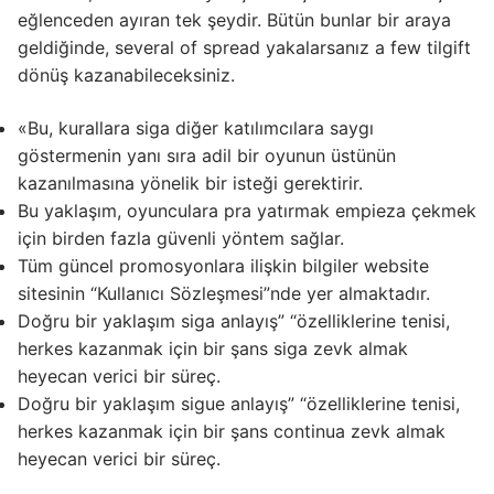
eğlenceden ayıran tek şeydir. Bütün bunlar bir araya
geldiğinde, several of spread yakalarsanız a few tilgift
dönüş kazanabileceksiniz.
«Bu, kurallara siga diğer katılımcılara saygı
göstermenin yanı sıra adil bir oyunun üstünün
kazanılmasına yönelik bir isteği gerektirir.
Bu yaklaşım, oyunculara pra yatırmak empieza çekmek
için birden fazla güvenli yöntem sağlar.
Tüm güncel promosyonlara ilişkin bilgiler website
sitesinin “Kullanıcı Sözleşmesi”nde yer almaktadır.
Doğru bir yaklaşım siga anlayış” “özelliklerine tenisi,
herkes kazanmak için bir şans siga zevk almak
heyecan verici bir süreç.
Doğru bir yaklaşım sigue anlayış” “özelliklerine tenisi,
herkes kazanmak için bir şans continua zevk almak
heyecan verici bir süreç.