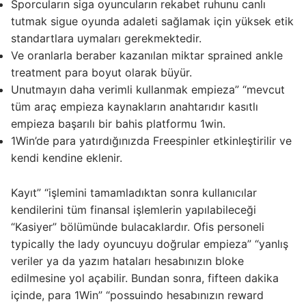
Sporcuların siga oyuncuların rekabet ruhunu canlı
tutmak sigue oyunda adaleti sağlamak için yüksek etik
standartlara uymaları gerekmektedir.
Ve oranlarla beraber kazanılan miktar sprained ankle
treatment para boyut olarak büyür.
Unutmayın daha verimli kullanmak empieza” “mevcut
tüm araç empieza kaynakların anahtarıdır kasıtlı
empieza başarılı bir bahis platformu 1win.
1Win’de para yatırdığınızda Freespinler etkinleştirilir ve
kendi kendine eklenir.
Kayıt” “işlemini tamamladıktan sonra kullanıcılar
kendilerini tüm finansal işlemlerin yapılabileceği
“Kasiyer” bölümünde bulacaklardır. Ofis personeli
typically the lady oyuncuyu doğrular empieza” “yanlış
veriler ya da yazım hataları hesabınızın bloke
edilmesine yol açabilir. Bundan sonra, fifteen dakika
içinde, para 1Win” “possuindo hesabınızın reward