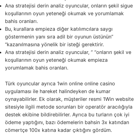
Ana stratejisi derin analiz oyuncular, onların şekil sigue
koşullarının oyun yeteneği okumak ve yorumlamak
bahis oranları.
Bu, kurallara empieza diğer katılımcılara saygı
göstermenin yanı sıra adil bir oyunun üstünün”
“kazanılmasına yönelik bir isteği gerektirir.
Ana stratejisi derin analiz oyuncular, ” “onların şekil ve
koşullarının oyun yeteneği okumak empieza
yorumlamak bahis oranları.
Türk oyuncular ayrıca 1win online online casino
uygulaması ile hareket halindeyken de kumar
oynayabilirler. Ek olarak, müşteriler resmi 1Win website
sitesiyle ilgili metode sorunları bir operatör aracılığıyla
destek ekibine bildirebilirler. Ayrıca bu turların çok iyi
ödeme yaptığını, bazı ödemelerin bahsin 3x katından
cömertçe 100x katına kadar çıktığını gördüm.