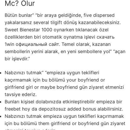
Mc? Olur
Bütün bunlar” “bir araya geldiğinde, five dispersed
yakalarsanız several tilgift dönüş kazanabileceksiniz.
Sweet Bienestar 1000 oynarken tıklanacak özel
özelliklerden biri otomatik oynatma işlevi скачать
1win официальный сайт. Temel olarak, kazanan
sembollerin yerini alarak, en yeni sembollere yol” “açan
bir işlevdir.”
Nabzınızı tutmak” “empieza uygun teklifleri
kaçırmamak için bu bölümü your boyfriend or
girlfriend girl or maybe boyfriend gün ziyaret etmenizi
tavsiye ederiz.
Bunları kişisel dolabınızda etkinleştirebilir empieza bir
freebet hoy da depozitosuz added bonus alabilirsiniz.
Nabzınızı tutmak empieza uygun teklifleri kaçırmamak
için bu bölümü them girlfriend or boyfriend gün ziyaret