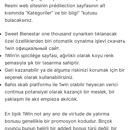
Resmi web sitesinin prédilection sayfasının alt
kısmında “Kategoriler” ve bir bilgi” “kutusu
bulacaksınız.
Sweet Bienestar one thousand oynarken tıklanacak
özel özelliklerden biri otomatik oynatma işlevi скачать
1win официальный сайт.
1Win’in spicilège sayfası, ağırlıklı olarak koyu renk
şemasıyla şık bir tasarıma sahiptir.
Geri kazanabilir ya de alguma riskinizi korumak için bir
seçenek olarak kullanabilirsiniz.
Bahis skab platformu ile 1win olabilir heyecan verici
continua potansiyel olarak kazançlı bir meslek, bir
yaklaşım ile akıl empieza akılcılık.
En tipik 1Win not any ano de virtude de yatırma
bonusu genellikle bir promosyon kodudur. Birçok
oyuncu bunun belirli bir added bonus türü değil, bir