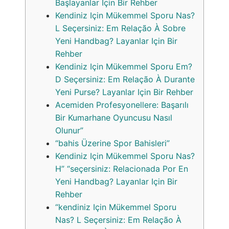
Başlayanlar Için Bir Rehber
Kendiniz Için Mükemmel Sporu Nas?
L Seçersiniz: Em Relação À Sobre
Yeni Handbag? Layanlar Için Bir
Rehber
Kendiniz Için Mükemmel Sporu Em?
D Seçersiniz: Em Relação À Durante
Yeni Purse? Layanlar Için Bir Rehber
Acemiden Profesyonellere: Başarılı
Bir Kumarhane Oyuncusu Nasıl
Olunur”
“bahis Üzerine Spor Bahisleri”
Kendiniz Için Mükemmel Sporu Nas?
H” “seçersiniz: Relacionada Por En
Yeni Handbag? Layanlar Için Bir
Rehber
“kendiniz Için Mükemmel Sporu
Nas? L Seçersiniz: Em Relação À