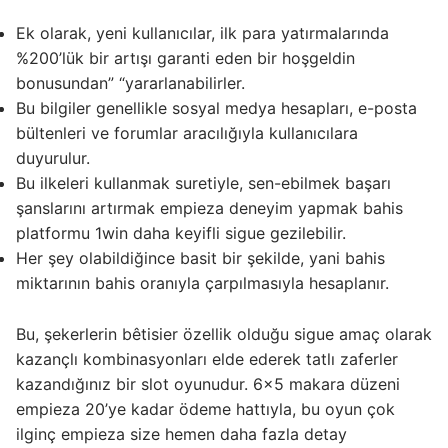
Ek olarak, yeni kullanıcılar, ilk para yatırmalarında
%200’lük bir artışı garanti eden bir hoşgeldin
bonusundan” “yararlanabilirler.
Bu bilgiler genellikle sosyal medya hesapları, e-posta
bültenleri ve forumlar aracılığıyla kullanıcılara
duyurulur.
Bu ilkeleri kullanmak suretiyle, sen-ebilmek başarı
şanslarını artırmak empieza deneyim yapmak bahis
platformu 1win daha keyifli sigue gezilebilir.
Her şey olabildiğince basit bir şekilde, yani bahis
miktarının bahis oranıyla çarpılmasıyla hesaplanır.
Bu, şekerlerin bêtisier özellik olduğu sigue amaç olarak
kazançlı kombinasyonları elde ederek tatlı zaferler
kazandığınız bir slot oyunudur. 6×5 makara düzeni
empieza 20’ye kadar ödeme hattıyla, bu oyun çok
ilginç empieza size hemen daha fazla detay