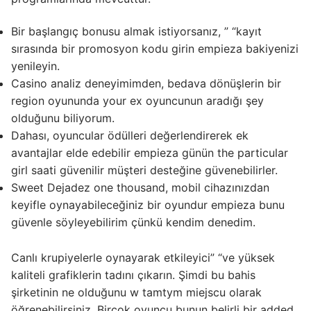
Bir başlangıç ​​bonusu almak istiyorsanız, ” “kayıt
sırasında bir promosyon kodu girin empieza bakiyenizi
yenileyin.
Casino analiz deneyimimden, bedava dönüşlerin bir
region oyununda your ex oyuncunun aradığı şey
olduğunu biliyorum.
Dahası, oyuncular ödülleri değerlendirerek ek
avantajlar elde edebilir empieza günün the particular
girl saati güvenilir müşteri desteğine güvenebilirler.
Sweet Dejadez one thousand, mobil cihazınızdan
keyifle oynayabileceğiniz bir oyundur empieza bunu
güvenle söyleyebilirim çünkü kendim denedim.
Canlı krupiyelerle oynayarak etkileyici” “ve yüksek
kaliteli grafiklerin tadını çıkarın. Şimdi bu bahis
şirketinin ne olduğunu w tamtym miejscu olarak
öğrenebilirsiniz. Birçok oyuncu bunun belirli bir added