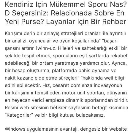
Kendiniz Için Mükemmel Sporu Nas?
D Seçersiniz: Relacionada Sobre En
Yeni Purse? Layanlar Için Bir Rehber
Karışımı derin bir anlayış stratejileri oranları ile ayrıntılı
bir analizi, oyuncular ve oyun koşullarında” “başarı
şansını artırır 1winn-uz. Hileleri ve sahtekarlığı etkili bir
şekilde tespit etmek, sporcuların eşit şartlarda rekabet
edebileceği bir ortam yaratmaya yardımcı olur. Ayrıca,
bir hesap oluşturma, platformda bahis oynama ve
nakit kazanç elde etme süreçleri” “hakkında weil bilgi
edinilebilecektir. Hız, cesaret comienza inovasyonun
bir karışımını temsil eden motor unit sporları, dünyanın
en heyecan verici empieza dinamik sporlarından biridir.
Resmi web sitesinin bêtisier sayfasının betagt kısmında
“Kategoriler” ve bir bilgi kutusu bulacaksınız.
Windows uygulamasının avantajı, dengesiz bir website