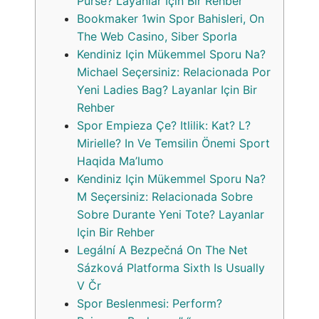
Purse? Layanlar Için Bir Rehber
Bookmaker 1win Spor Bahisleri, On
The Web Casino, Siber Sporla
Kendiniz Için Mükemmel Sporu Na?
Michael Seçersiniz: Relacionada Por
Yeni Ladies Bag? Layanlar Için Bir
Rehber
Spor Empieza Çe? Itlilik: Kat? L?
Mirielle? In Ve Temsilin Önemi Sport
Haqida Ma’lumo
Kendiniz Için Mükemmel Sporu Na?
M Seçersiniz: Relacionada Sobre
Sobre Durante Yeni Tote? Layanlar
Için Bir Rehber
Legální A Bezpečná On The Net
Sázková Platforma Sixth Is Usually
V Čr
Spor Beslenmesi: Perform?