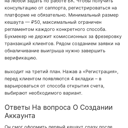
на любой задать по работе БК. Чтобы получить
консультацию от саппорта, регистрироваться на
платформе не обязательно. Минимальный размер
кешаута — ₽50, максимальный ограничен
регламентом каждого конкретного способа.
Букмекер не держит комиссионных за фрезеровку
транзакций клиентов. Рядом созданием заявки на
обналичивание выигрыша нужно завершить
верификацию.
выходит на третий план. Нажав а «Регистрация»,
перед клиентом появляются 4 вкладки – в
варьироваться от способа открытия счета,
выбирают необходимого вариант.
Ответы На вопроса О Создании
Аккаунта
Он смог оформить первый кешаут сразу после