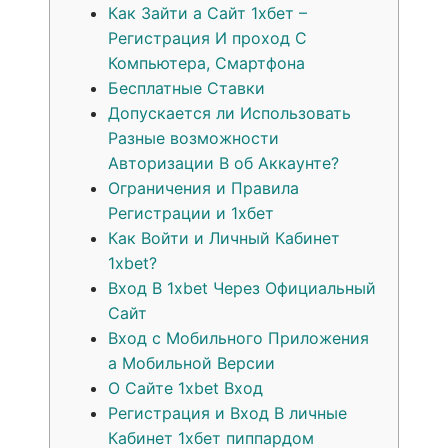
Как Зайти а Сайт 1хбет –
Регистрация И проход С
Компьютера, Смартфона
Бесплатные Ставки
Допускается ли Использовать
Разные возможности
Авторизации В об Аккаунте?
Ограничения и Правила
Регистрации и 1хбет
Как Войти и Личный Кабинет
1xbet?
Вход В 1xbet Через Официальный
Сайт
Вход с Мобильного Приложения
а Мобильной Версии
О Сайте 1xbet Вход
Регистрация и Вход В личные
Кабинет 1хбет пиппардом