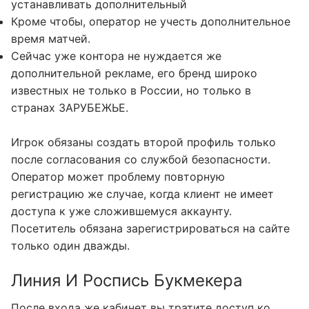
устанавливать дополнительный
Кроме чтобы, оператор не учесть дополнительное
время матчей.
Сейчас уже контора не нуждается же
дополнительной рекламе, его бренд широко
известных не только в России, но только в
странах ЗАРУБЕЖЬЕ.
Игрок обязаны создать второй профиль только
после согласования со службой безопасности.
Оператор может проблему повторную
регистрацию же случае, когда клиент не имеет
доступа к уже сложившемуся аккаунту.
Посетитель обязана зарегистрироваться на сайте
только один дважды.
Линия И Роспись Букмекера
После входа же кабинет вы тратите доступ ко