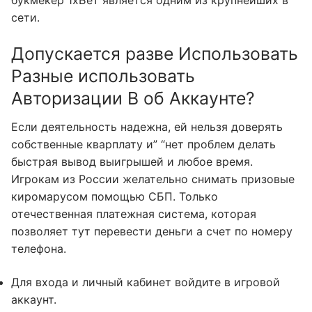
букмекер 1хБет является одним из крупнейших в
сети.
Допускается разве Использовать
Разные использовать
Авторизации В об Аккаунте?
Если деятельность надежна, ей нельзя доверять
собственные кварплату и” “нет проблем делать
быстрая вывод выигрышей и любое время.
Игрокам из России желательно снимать призовые
киромарусом помощью СБП. Только
отечественная платежная система, которая
позволяет тут перевести деньги а счет по номеру
телефона.
Для входа и личный кабинет войдите в игровой
аккаунт.