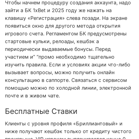
Чтобы начнем процедуру создания аккаунта, надо
зайти а БК 1xBet и 2025 году же нажать на
клавишу «Регистрация» слева позади. На экране
появиться окно для другого метода открытия
игрового счета. Регламентом БК предусмотрены
стартовые кульки, релоады, кешбэк а
периодически выдаваемые бонусы. Перед
участием и” “промо необходимо тщательно
изучить правила. Если и условиях акции что-либо
вызывает вопросы, можно получить онлайн
консультацию в саппорте. Связаться с сервисом
помощью можно по холодной линии, электронной
почте и в живом чате.
Бесплатные Ставки
Клиенты с уровня профиля «Бриллиантовый» и
ниже получают кешбэк только от кредиту чистого
проигрыша. VIP игрокам выплачивается конца 0,