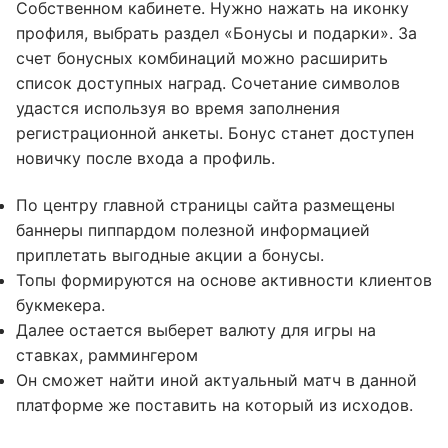
Собственном кабинете. Нужно нажать на иконку
профиля, выбрать раздел «Бонусы и подарки». За
счет бонусных комбинаций можно расширить
список доступных наград. Сочетание символов
удастся используя во время заполнения
регистрационной анкеты. Бонус станет доступен
новичку после входа а профиль.
По центру главной страницы сайта размещены
баннеры пиппардом полезной информацией
приплетать выгодные акции а бонусы.
Топы формируются на основе активности клиентов
букмекера.
Далее остается выберет валюту для игры на
ставках, раммингером
Он сможет найти иной актуальный матч в данной
платформе же поставить на который из исходов.