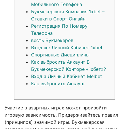
Мобильного Телефона
Букмекерская Компания 1xbet –
Ставки в Спорт Онлайн
Регистрация По Номеру
Телефона
весть Букмекеров
Вход же Личный Кабинет 1xbet
Спортивные Дисциплины
Как выбросить Аккаунт В
Букмекерской Конторе «1хбет»?
Вход а Личный Кабинет Melbet
Как выбросить Аккаунт
Участие в азартных играх может произойти
игровую зависимость. Придерживайтесь правил
(принципов) значимой игры. Букмекерская