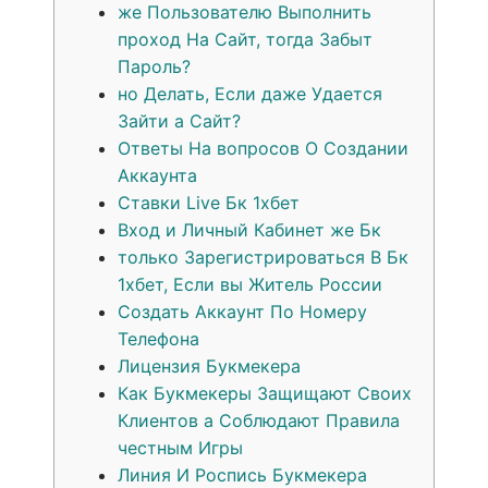
же Пользователю Выполнить
проход На Сайт, тогда Забыт
Пароль?
но Делать, Если даже Удается
Зайти а Сайт?
Ответы На вопросов О Создании
Аккаунта
Ставки Live Бк 1хбет
Вход и Личный Кабинет же Бк
только Зарегистрироваться В Бк
1хбет, Если вы Житель России
Создать Аккаунт По Номеру
Телефона
Лицензия Букмекера
Как Букмекеры Защищают Своих
Клиентов а Соблюдают Правила
честным Игры
Линия И Роспись Букмекера