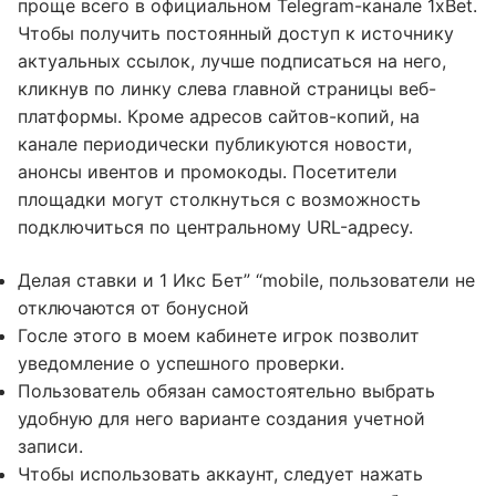
проще всего в официальном Telegram-канале 1xBet.
Чтобы получить постоянный доступ к источнику
актуальных ссылок, лучше подписаться на него,
кликнув по линку слева главной страницы веб-
платформы. Кроме адресов сайтов-копий, на
канале периодически публикуются новости,
анонсы ивентов и промокоды. Посетители
площадки могут столкнуться с возможность
подключиться по центральному URL-адресу.
Делая ставки и 1 Икс Бет” “mobile, пользователи не
отключаются от бонусной
Госле этого в моем кабинете игрок позволит
уведомление о успешного проверки.
Пользователь обязан самостоятельно выбрать
удобную для него варианте создания учетной
записи.
Чтобы использовать аккаунт, следует нажать