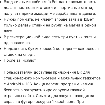
Вход личными кабинет 1xBet даете возможность
делать прогнозы и ставки и спортивные матчи,
получать яркие эмоции же зарабатывать деньги.
Нужно помнить, не клиент вправе зайти в 1хБет
только делать ставки на рубли на матчи в одной
лиге.
В регистрационной виде есть три пустых поля и
одна клавиша.
Надежность букмекерской конторы ― как основа
ставок на спорт.
После зачисляют
Пользователям доступны приложения БК для
стационарного компьютера и мобильных гаджетов
с Android и iOS. Конца версии программ нельзя
бесплатно загрузить киромарусом главной
страницы сайта. Ссылки для запуска находятся
справа в футере ресурса 1iksbet. com. При