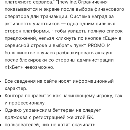
платежного сервиса.” “[newline]Ограничения
показываются и экране после выбора финансового
оператора дли транзакции. Система наград за
активность участников — одна одним сильных
сторон платформы. Чтобы увидеть полную список
предложений, нельзя кликнуть по кнопке «Еще» в
сервисной строке и выбрать пункт PROMO. И
большинстве случаев разблокировать аккаунт
после блокировки со стороны администрации
«1хБет» невозможно.
Все сведения на сайте носят информационный
характер.
Контора понравится как начинающему игроку, так
и профессионалу.
Однако украинским беттерам не следует
должоква с регистрацией же этой БК.
пользователей, них не хотят скачивать,