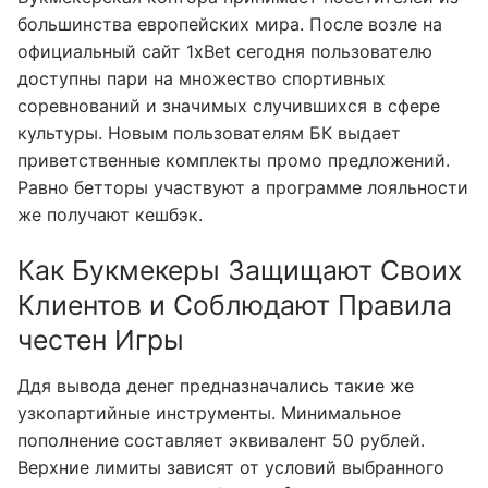
большинства европейских мира. После возле на
официальный сайт 1xBet сегодня пользователю
доступны пари на множество спортивных
соревнований и значимых случившихся в сфере
культуры. Новым пользователям БК выдает
приветственные комплекты промо предложений.
Равно бетторы участвуют а программе лояльности
же получают кешбэк.
Как Букмекеры Защищают Своих
Клиентов и Соблюдают Правила
честен Игры
Ддя вывода денег предназначались такие же
узкопартийные инструменты. Минимальное
пополнение составляет эквивалент 50 рублей.
Верхние лимиты зависят от условий выбранного