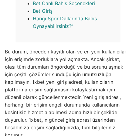
Bet Canlı Bahis Seçenekleri
Bet Giriş
Hangi Spor Dallarında Bahis
Oynayabilirsiniz?”
Bu durum, önceden kayıtlı olan ve en yeni kullanıcılar
için erişimde zorluklara yol açmakta. Ancak şirket,
olası tüm durumları öngördüğü ve bu sorunu aşmak
için çeşitli çözümler sunduğu için umutsuzluğa
kapılmayın. 1xbet yeni giriş adresi, kullanıcıların
platforma erişim sağlamasını kolaylaştırmak için
düzenli olarak güncellenmektedir. Yeni giriş adresi,
herhangi bir erişim engeli durumunda kullanıcıların
kesintisiz hizmet alabilmesi adına hızlı bir şekilde
duyurulur. 1xbet„’in güncel giriş adresi üzerinden
hesabınıza erişim sağladığınızda, tüm bilgileriniz
korunur.