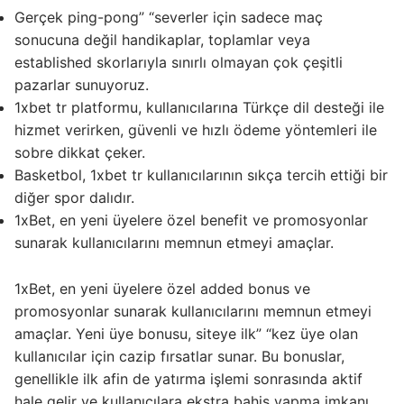
Gerçek ping-pong” “severler için sadece maç
sonucuna değil handikaplar, toplamlar veya
established skorlarıyla sınırlı olmayan çok çeşitli
pazarlar sunuyoruz.
1xbet tr platformu, kullanıcılarına Türkçe dil desteği ile
hizmet verirken, güvenli ve hızlı ödeme yöntemleri ile
sobre dikkat çeker.
Basketbol, 1xbet tr kullanıcılarının sıkça tercih ettiği bir
diğer spor dalıdır.
1xBet, en yeni üyelere özel benefit ve promosyonlar
sunarak kullanıcılarını memnun etmeyi amaçlar.
1xBet, en yeni üyelere özel added bonus ve
promosyonlar sunarak kullanıcılarını memnun etmeyi
amaçlar. Yeni üye bonusu, siteye ilk” “kez üye olan
kullanıcılar için cazip fırsatlar sunar. Bu bonuslar,
genellikle ilk afin de yatırma işlemi sonrasında aktif
hale gelir ve kullanıcılara ekstra bahis yapma imkanı