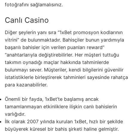
fotoğrafını sağlamalısınız.
Canlı Casino
Diğer şeylerin yanı sıra “1xBet promosyon kodlarının
vitrini” de bulunmaktadır. Bahisçiler bunun yardımıyla
başarılı bahisler için verilen puanları reward”
“anahtarlarıyla değiştirebilirler. Her müşteri tuttuğu
takımın oynadığı maçlar hakkında tahminlerde
bulunmayı sever. Müşteriler, kendi bilgilerini güvenilir
istatistiklerle birleştirerek tahminleri sayesinde rahatça
para kazanabilirler.
Önemli bir fayda, 1xBet’te başlamış ancak
tamamlanmayan etkinliklere ilişkin canlı bahislerin
varlığıdır.
İlk olarak 2007 yılında kurulan 1xBet, hızlı bir şekilde
büyüyerek küresel bir bahis şirketi haline gelmiştir.