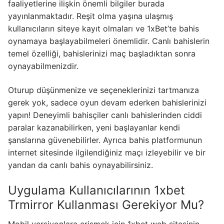
faaliyetlerine ilişkin önemli bilgiler burada
yayınlanmaktadır. Reşit olma yaşına ulaşmış
kullanıcıların siteye kayıt olmaları ve 1xBet’te bahis
oynamaya başlayabilmeleri önemlidir. Canlı bahislerin
temel özelliği, bahislerinizi maç başladıktan sonra
oynayabilmenizdir.
Oturup düşünmenize ve seçeneklerinizi tartmanıza
gerek yok, sadece oyun devam ederken bahislerinizi
yapın! Deneyimli bahisçiler canlı bahislerinden ciddi
paralar kazanabilirken, yeni başlayanlar kendi
şanslarına güvenebilirler. Ayrıca bahis platformunun
internet sitesinde ilgilendiğiniz maçı izleyebilir ve bir
yandan da canlı bahis oynayabilirsiniz.
Uygulama Kullanıcılarının 1xbet
Trmirror Kullanması Gerekiyor Mu?