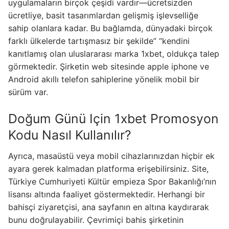
uygulamaların birçok çeşidi vardır—ücretsizden
ücretliye, basit tasarımlardan gelişmiş işlevselliğe
sahip olanlara kadar. Bu bağlamda, dünyadaki birçok
farklı ülkelerde tartışmasız bir şekilde” “kendini
kanıtlamış olan uluslararası marka 1xbet, oldukça talep
görmektedir. Şirketin web sitesinde apple iphone ve
Android akıllı telefon sahiplerine yönelik mobil bir
sürüm var.
Doğum Günü Için 1xbet Promosyon
Kodu Nasıl Kullanılır?
Ayrıca, masaüstü veya mobil cihazlarınızdan hiçbir ek
ayara gerek kalmadan platforma erişebilirsiniz. Site,
Türkiye Cumhuriyeti Kültür empieza Spor Bakanlığı’nın
lisansı altında faaliyet göstermektedir. Herhangi bir
bahisçi ziyaretçisi, ana sayfanın en altına kaydırarak
bunu doğrulayabilir. Çevrimiçi bahis şirketinin