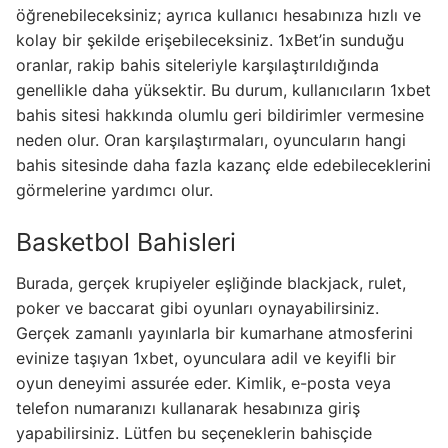
öğrenebileceksiniz; ayrıca kullanıcı hesabınıza hızlı ve
kolay bir şekilde erişebileceksiniz. 1xBet’in sunduğu
oranlar, rakip bahis siteleriyle karşılaştırıldığında
genellikle daha yüksektir. Bu durum, kullanıcıların 1xbet
bahis sitesi hakkında olumlu geri bildirimler vermesine
neden olur. Oran karşılaştırmaları, oyuncuların hangi
bahis sitesinde daha fazla kazanç elde edebileceklerini
görmelerine yardımcı olur.
Basketbol Bahisleri
Burada, gerçek krupiyeler eşliğinde blackjack, rulet,
poker ve baccarat gibi oyunları oynayabilirsiniz.
Gerçek zamanlı yayınlarla bir kumarhane atmosferini
evinize taşıyan 1xbet, oyunculara adil ve keyifli bir
oyun deneyimi assurée eder. Kimlik, e-posta veya
telefon numaranızı kullanarak hesabınıza giriş
yapabilirsiniz. Lütfen bu seçeneklerin bahisçide