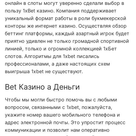
онлайн в слоты могут уверенно сделали выбор в
пользу 1xBet казино. Компания поддерживает
уникальный формат работы в роли букмекерской
конторы же интернет казино. Осуществляя обзор
беттинг платформы, каждый азартный игрок будет
приятно удивлен не только громадной спортивной
линией, только и огромной коллекцией 1хБет
слотов. Алгоритмы для 1xbet писались
профессионалами, а даже настоящих схем
выигрыша 1xbet не существуют.
Bet Казино а Деньги
Чтобы мы могли быстро помочь вы с любыми
вопросом, связанными с 1xbet, пожалуйста,
укажите номер вашего мобильного телефона и
адрес электронной почты. Это упростит процесс
коммуникации и позволит нам оперативно