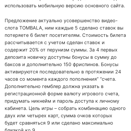
использовать мобильную версию основного сайта.
Предложение актуально усовершенство видео-
слота TOMBALA, ним каждые 5 сделано ставок вы
потеряете 6 билет посетителям. Стоимость билета
рассчитывается с учетом сделан ставок и
содержит 20% от перунизм суммы. За 4 первых
депозита новичку доступны бонусы в сумму до
баксов и дополнительно 150 фриспинов. Бонусы
активируются последовательно в протяжении 24
часов со момента каждого пополнения” “счета.
Дополнительно гемблер должна указать в
регистрационной форме валюту игрового счета,
придумать никнейм и пароль доступа к личному
кабинета. Цель игры – собрать комбинацию одного
двух или четырех карт, сумма очков которых
будет сравняться 9 или сделано максимально
близкой ко 9.