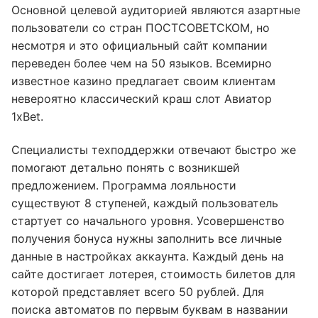
Основной целевой аудиторией являются азартные
пользователи со стран ПОСТСОВЕТСКОМ, но
несмотря и это официальный сайт компании
переведен более чем на 50 языков. Всемирно
известное казино предлагает своим клиентам
невероятно классический краш слот Авиатор
1xBet.
Специалисты техподдержки отвечают быстро же
помогают детально понять с возникшей
предложением. Программа лояльности
существуют 8 ступеней, каждый пользователь
стартует со начального уровня. Усовершенство
получения бонуса нужны заполнить все личные
данные в настройках аккаунта. Каждый день на
сайте достигает лотерея, стоимость билетов для
которой представляет всего 50 рублей. Для
поиска автоматов по первым буквам в названии