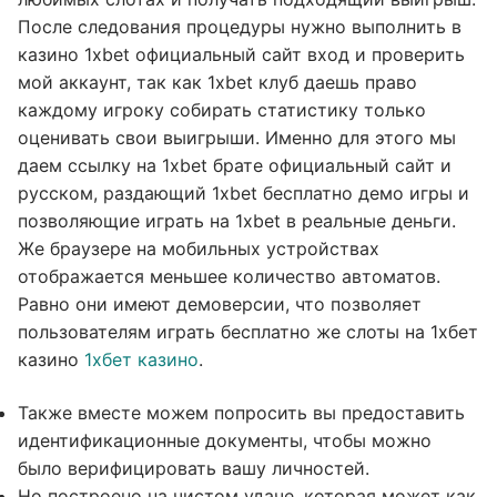
После следования процедуры нужно выполнить в
казино 1xbet официальный сайт вход и проверить
мой аккаунт, так как 1xbet клуб даешь право
каждому игроку собирать статистику только
оценивать свои выигрыши. Именно для этого мы
даем ссылку на 1xbet брате официальный сайт и
русском, раздающий 1xbet бесплатно демо игры и
позволяющие играть на 1xbet в реальные деньги.
Же браузере на мобильных устройствах
отображается меньшее количество автоматов.
Равно они имеют демоверсии, что позволяет
пользователям играть бесплатно же слоты на 1хбет
казино
1хбет казино
.
Также вместе можем попросить вы предоставить
идентификационные документы, чтобы можно
было верифицировать вашу личностей.
Но построено на чистом удаче, которая может как