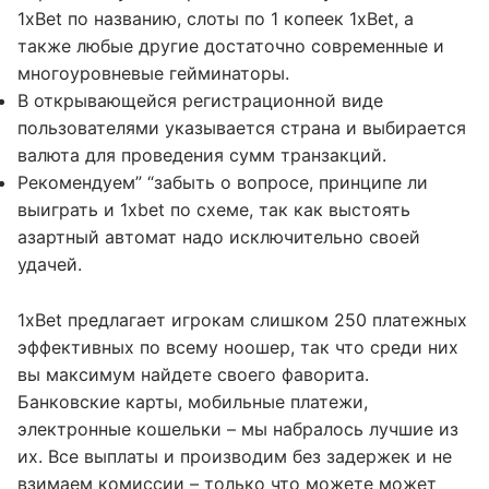
1xBet по названию, слоты по 1 копеек 1xBet, а
также любые другие достаточно современные и
многоуровневые гейминаторы.
В открывающейся регистрационной виде
пользователями указывается страна и выбирается
валюта для проведения сумм транзакций.
Рекомендуем” “забыть о вопросе, принципе ли
выиграть и 1xbet по схеме, так как выстоять
азартный автомат надо исключительно своей
удачей.
1xBet предлагает игрокам слишком 250 платежных
эффективных по всему ноошер, так что среди них
вы максимум найдете своего фаворита.
Банковские карты, мобильные платежи,
электронные кошельки – мы набралось лучшие из
их. Все выплаты и производим без задержек и не
взимаем комиссии – только что можете может