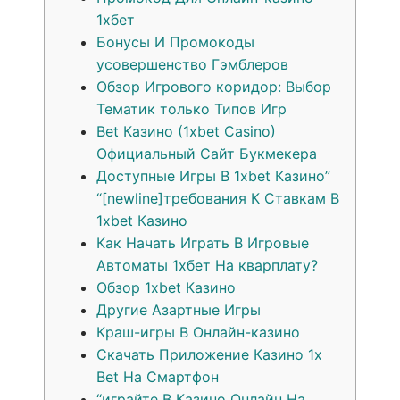
1хбет
Бонусы И Промокоды
усовершенство Гэмблеров
Обзор Игрового коридор: Выбор
Тематик только Типов Игр
Bet Казино (1xbet Casino)
Официальный Сайт Букмекера
Доступные Игры В 1xbet Казино”
“[newline]требования К Ставкам В
1xbet Казино
Как Начать Играть В Игровые
Автоматы 1хбет На кварплату?
Обзор 1xbet Казино
Другие Азартные Игры
Краш-игры В Онлайн-казино
Скачать Приложение Казино 1x
Bet На Смартфон
“играйте В Казино Онлайн На