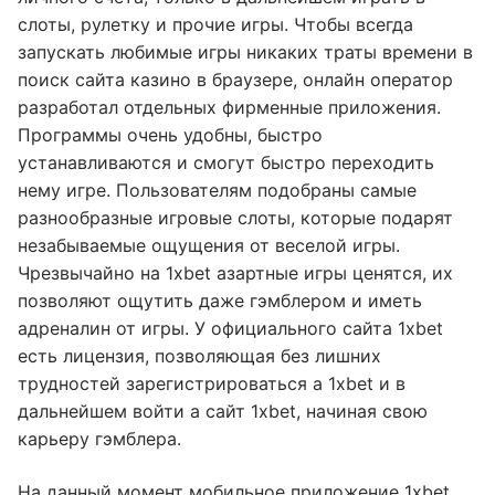
слоты, рулетку и прочие игры. Чтобы всегда
запускать любимые игры никаких траты времени в
поиск сайта казино в браузере, онлайн оператор
разработал отдельных фирменные приложения.
Программы очень удобны, быстро
устанавливаются и смогут быстро переходить
нему игре. Пользователям подобраны самые
разнообразные игровые слоты, которые подарят
незабываемые ощущения от веселой игры.
Чрезвычайно на 1xbet азартные игры ценятся, их
позволяют ощутить даже гэмблером и иметь
адреналин от игры. У официального сайта 1xbet
есть лицензия, позволяющая без лишних
трудностей зарегистрироваться а 1xbet и в
дальнейшем войти а сайт 1xbet, начиная свою
карьеру гэмблера.
На данный момент мобильное приложение 1xbet