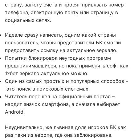
страну, валюту счета и просят привязать номер
телефона, электронную почту или страницу в
социальных сетях.
Идеале сразу написать, одним какой страны
пользователь, чтобы представители БК смогли
предоставить ссылку на актуальное зеркало.
Попытки блокировок неугодных программ
предпринимавшиеся, но пока применять софт как
1хбет зеркало актуальное можно.
Один из самых простых и популярных способов –
это поиск в поисковых системах.
Читатель перешел на официальный портал –
наодит значок смартфона, а сначала выбирает
Android.
Неудивительно, же львиная доля игроков БК как
раз таки из европе, где она заблокирована.