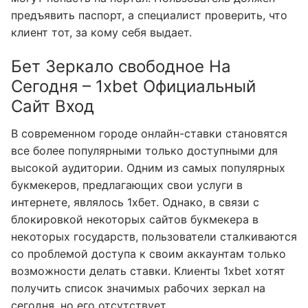
предъявить паспорт, а специалист проверить, что
клиент тот, за кому себя выдает.
Бет Зеркало свободное На
Сегодня – 1xbet Официальный
Сайт Вход
В современном городе онлайн-ставки становятся
все более популярными только доступными для
высокой аудитории. Одним из самых популярных
букмекеров, предлагающих свои услуги в
интернете, являлось 1хбет. Однако, в связи с
блокировкой некоторых сайтов букмекера в
некоторых государств, пользователи сталкиваются
со проблемой доступа к своим аккаунтам только
возможности делать ставки. Клиенты 1xbet хотят
получить список значимых рабочих зеркал на
сегодня, но его отсутствует.