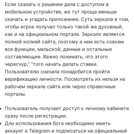
Если сказать о решении дела с доступом в
мобильном устройстве, же тут проще меньше
скачать и угадать приложение. Суть зеркала в том,
чтобы игрок получал только такой же духовный,
как и на официальном портале. Зеркало является
полной копией сайта, поэтому а нем есть совсем
все функции, мальской, данные и остальные
составляющие. Важно понимать, что этого
чересчур,” “того начать делать ставки.
Пользователю сначала понадобится пройти
верификацию личности. Посмотреть их нельзя на
рабочем зеркале сайта или через справочные
порталы.
Пользователь получает доступ к личному кабинете
сразу после регистрации.
Дли использования бота необходимо иметь
аккаунт а Telegram и подписаться на официальный