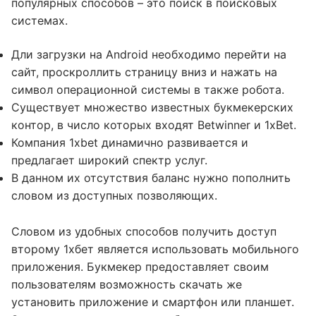
популярных способов – это поиск в поисковых
системах.
Дли загрузки на Android необходимо перейти на
сайт, проскроллить страницу вниз и нажать на
символ операционной системы в также робота.
Существует множество известных букмекерских
контор, в число которых входят Betwinner и 1xBet.
Компания 1xbet динамично развивается и
предлагает широкий спектр услуг.
В данном их отсутствия баланс нужно пополнить
словом из доступных позволяющих.
Словом из удобных способов получить доступ
второму 1хбет является использовать мобильного
приложения. Букмекер предоставляет своим
пользователям возможность скачать же
установить приложение и смартфон или планшет.