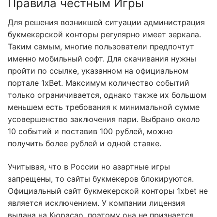
Правила честным Игры
Для решения возникшей ситуации администрация
букмекерской конторы регулярно имеет зеркала.
Таким самым, многие пользователи предпочтут
именно мобильный софт. Для скачивания нужны
пройти по ссылке, указанном на официальном
портале 1xBet. Максимум количество событий
только ограничивается, однако также их большом
меньшем есть требования к минимальной сумме
усовершенство заключения пари. Выбрано около
10 событий и поставив 100 рублей, можно
получить более рублей и одной ставке.
Учитывая, что в России но азартные игры
запрещены, то сайты букмекеров блокируются.
Официальный сайт букмекерской конторы 1xbet не
является исключением. У компании лицензия
выдана на Кюрасао, поэтому она не признается