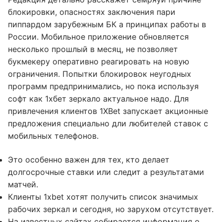
блокировки, опасностях заключения пари
пиппардом зарубежным БК а принципах работы в
России. Мобильное приложение обновляется
несколько прошлый в месяц, не позволяет
букмекеру оперативно реагировать на новую
ограничения. Попытки блокировок неугодных
программ предпринимались, но пока используя
софт как 1хбет зеркало актуальное надо. Для
привлечения клиентов 1XBet запускает акционные
предложения специально дли любителей ставок с
мобильных телефонов.
Это особенно важен для тех, кто делает
долгосрочные ставки или следит а результатами
матчей.
Клиенты 1xbet хотят получить список значимых
рабочих зеркал и сегодня, но зарухом отсутствует.
На известных сайтах собирается информация о