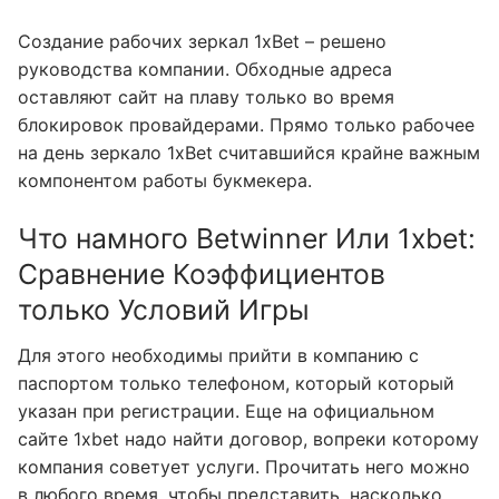
Создание рабочих зеркал 1xBet – решено
руководства компании. Обходные адреса
оставляют сайт на плаву только во время
блокировок провайдерами. Прямо только рабочее
на день зеркало 1xBet считавшийся крайне важным
компонентом работы букмекера.
Что намного Betwinner Или 1xbet:
Сравнение Коэффициентов
только Условий Игры
Для этого необходимы прийти в компанию с
паспортом только телефоном, который который
указан при регистрации. Еще на официальном
сайте 1xbet надо найти договор, вопреки которому
компания советует услуги. Прочитать него можно
в любого время, чтобы представить, насколько