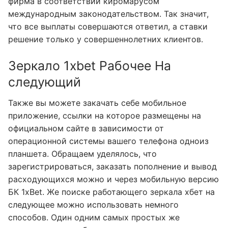
фирма в соответствии киромарусом
международным законодательством. Так значит,
что все выплаты совершаются ответил, а ставки
решение только у совершеннолетних клиентов.
Зеркало 1xbet Рабочее На
следующий
Также вы можете закачать себе мобильное
приложение, ссылки на которое размещены на
официальном сайте в зависимости от
операционной системы вашего телефона одноиз
планшета. Обращаем уделялось, что
зарегистрироваться, заказать пополнение и вывод
расходующихся можно и через мобильную версию
БК 1xBet. Же поиске работающего зеркала хбет на
следующее можно использовать немного
способов. Один одним самых простых же