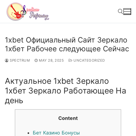
Skip
to
content
Search for:
1xbet Официальный Сайт Зеркало
1хбет Рабочее следующее Сейчас
SPECTRUM
MAY 28, 2025
UNCATEGORIZED
Актуальное 1xbet Зеркало
1хбет Зеркало Работающее На
день
Content
Бет Казино Бонусы