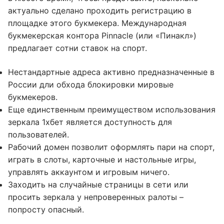
актуально сделано проходить регистрацию в
площадке этого букмекера. Международная
букмекерская контора Pinnacle (или «Пинакл»)
предлагает сотни ставок на спорт.
Нестандартные адреса активно предназначенные в
России дли обхода блокировки мировые
букмекеров.
Еще единственным преимуществом использования
зеркала 1хбет является доступность для
пользователей.
Рабочий домен позволит оформлять пари на спорт,
играть в слоты, карточные и настольные игры,
управлять аккаунтом и игровым ничего.
Заходить на случайные страницы в сети или
просить зеркала у непроверенных ралоты –
попросту опасный.