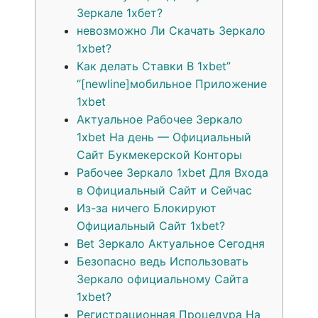
Зеркале 1хбет?
невозможно Ли Скачать Зеркало
1xbet?
Как делать Ставки В 1xbet”
“[newline]мобильное Приложение
1xbet
Актуальное Рабочее Зеркало
1xbet На день — Официальный
Сайт Букмекерской Конторы
Рабочее Зеркало 1xbet Для Входа
в Официальный Сайт и Сейчас
Из-за ничего Блокируют
Официальный Сайт 1xbet?
Bet Зеркало Актуальное Сегодня
Безопасно ведь Использовать
Зеркало официальному Сайта
1xbet?
Регистрационная Процедура На