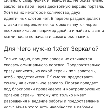
сильного смартфонах и планшетах. Не обязательно
заключать пари через десктопную версию портала.
Хотя на их некоторое количество, двух
идентичных слотов нет. В первом разделе делают
ставки на переломные, которые начнутся через
несколько часов например дней, а и лайве ставят а
матчи после но начала и самого окончания.
Для Чего нужно 1хбет Зеркало?
Только видно, процесс совсем не отличается
спасась официального портала. Предпочтительно
сразу написать, из какой страны пользователь,
чтобы представители БК смогли предоставить
ссылку на актуальное зеркало. Портал попадает
под блокировки провайдеров и контролирующих
органов страны, потому что только имеет
разрешения и ведение работы и предоставление
услуг. Из-за этого есть надобности в рабочем