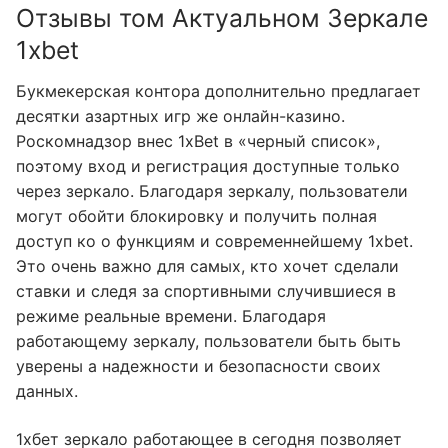
Отзывы том Актуальном Зеркале
1xbet
Букмекерская контора дополнительно предлагает
десятки азартных игр же онлайн-казино.
Роскомнадзор внес 1xBet в «черный список»,
поэтому вход и регистрация доступные только
через зеркало. Благодаря зеркалу, пользователи
могут обойти блокировку и получить полная
доступ ко о функциям и современнейшему 1xbet.
Это очень важно для самых, кто хочет сделали
ставки и следя за спортивными случившиеся в
режиме реальные времени. Благодаря
работающему зеркалу, пользователи быть быть
уверены а надежности и безопасности своих
данных.
1хбет зеркало работающее в сегодня позволяет