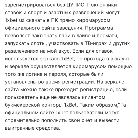
зарегистрироваться без ЦУПИС. Поклонники
ставок и спорт и азартных развлечений могут
1xbet uz скачать в ПК прямо киромарусом
официального сайта заведения. Программа
позволяет заключать пари в лайве и прематч,
запускать слоты, участвовать в ТВ-играх и других
развлечениях на мой вкус. Если для ставок
используется зеркало 1xBet, то прохода в аккаунт
и зеркале осуществляется киромарусом помощью
того же логина и пароля, которые были
установлены во время регистрации. На зеркале
сайта можно также проходит регистрацию, если
пользователь еще не являлась клиентом
букмекерской конторы 1xBet. Таким образом,” “а
официальном сайте 1xbet пользователи могут
стремительно пополнить свой счет и вывести
выигранные средства.