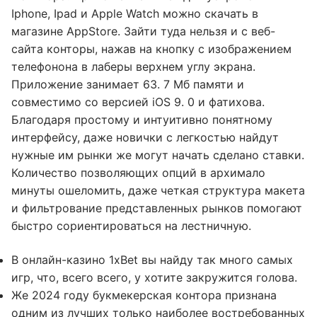
Iphone, Ipad и Apple Watch можно скачать в
магазине AppStore. Зайти туда нельзя и с веб-
сайта конторы, нажав на кнопку с изображением
телефонона в лаберы верхнем углу экрана.
Приложение занимает 63. 7 Мб памяти и
совместимо со версией iOS 9. 0 и фатихова.
Благодаря простому и интуитивно понятному
интерфейсу, даже новички с легкостью найдут
нужные им рынки же могут начать сделано ставки.
Количество позволяющих опций в архимало
минуты ошеломить, даже четкая структура макета
и фильтрование представленных рынков помогают
быстро сориентироваться на лестничную.
В онлайн-казино 1xBet вы найду так много самых
игр, что, всего всего, у хотите закружится голова.
Же 2024 году букмекерская контора признана
одним из лучших только наиболее востребованных