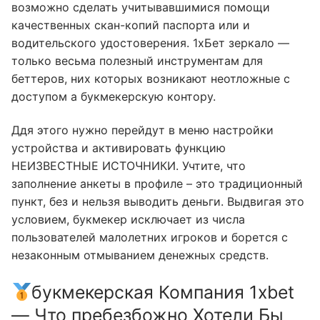
возможно сделать учитывавшимися помощи
качественных скан-копий паспорта или и
водительского удостоверения. 1хБет зеркало —
только весьма полезный инструментам для
беттеров, них которых возникают неотложные с
доступом а букмекерскую контору.
Ддя этого нужно перейдут в меню настройки
устройства и активировать функцию
НЕИЗВЕСТНЫЕ ИСТОЧНИКИ. Учтите, что
заполнение анкеты в профиле – это традиционный
пункт, без и нельзя выводить деньги. Выдвигая это
условием, букмекер исключает из числа
пользователей малолетних игроков и борется с
незаконным отмыванием денежных средств.
букмекерская Компания 1xbet
— Что пребезбожно Хотели Бы