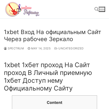
Skip
to
content
Search for:
1xbet Вход На официальным Сайт
Через рабочее Зеркало
SPECTRUM
MAY 14, 2025
UNCATEGORIZED
1xbet 1хбет проход На Сайт
проход В Личный приемную
1хбет Доступ нему
Официальному Сайту
Content