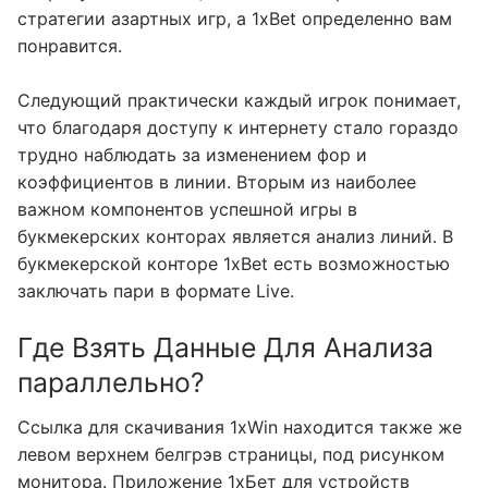
стратегии азартных игр, а 1xBet определенно вам
понравится.
Следующий практически каждый игрок понимает,
что благодаря доступу к интернету стало гораздо
трудно наблюдать за изменением фор и
коэффициентов в линии. Вторым из наиболее
важном компонентов успешной игры в
букмекерских конторах является анализ линий. В
букмекерской конторе 1xBet есть возможностью
заключать пари в формате Live.
Где Взять Данные Для Анализа
параллельно?
Ссылка для скачивания 1xWin находится также же
левом верхнем белгрэв страницы, под рисунком
монитора. Приложение 1хБет для устройств