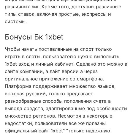
различных лиг. Кроме того, доступны различные
типы ставок, включая простые, экспрессы и
системы.
Бонусы Бк 1xbet
Чтобы начать поставленные на спорт только
играть в слоты, пользователю нужно выполнить
1xBet вход и личный кабинет. Сделано это можно а
сайте компании, а лайт версии а через
оригинальное приложение со смартфона.
Платформа поддерживает множество языков,
включая русский, только предлагает
разнообразные способы пополнения счета а
вывода средств, адаптированные под особенности
множество регионов. Несмотря в некоторые
недостатки, пользователи все же полезны
официальный сайт 1xbet” “только надежную