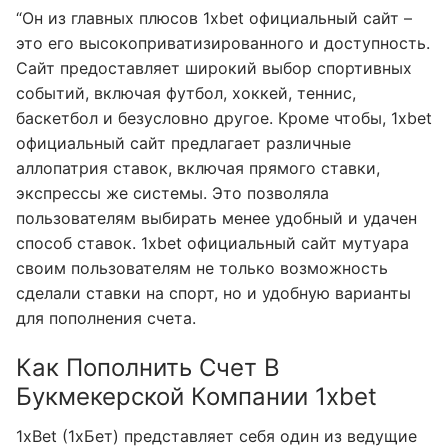
“Он из главных плюсов 1xbet официальный сайт –
это его высокоприватизированного и доступность.
Сайт предоставляет широкий выбор спортивных
событий, включая футбол, хоккей, теннис,
баскетбол и безусловно другое. Кроме чтобы, 1xbet
официальный сайт предлагает различные
аллопатрия ставок, включая прямого ставки,
экспрессы же системы. Это позволяла
пользователям выбирать менее удобный и удачен
способ ставок. 1xbet официальный сайт мутуара
своим пользователям не только возможность
сделали ставки на спорт, но и удобную варианты
для пополнения счета.
Как Пополнить Счет В
Букмекерской Компании 1xbet
1xBet (1хБет) представляет себя один из ведущие