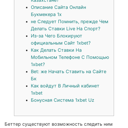
Описание Сайта Онлайн
Букмекера 1х
не Следует Помнить, прежде Чем
Делать Ставки Live На Спорт?
Из-за Чего Блокируют
официальным Сайт 1xbet?
Как Делать Ставки На
Мобильном Телефоне С Помощью
1xbet?
Bet: же Начать Ставить на Сайте
Бк
Как войдут В Личный кабинет
1xbet
Бонусная Система 1xbet Uz
Беттер существуют возможность следить ним