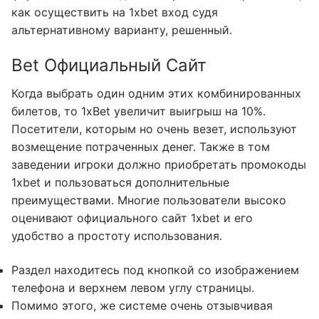
как осуществить на 1xbet вход судя
альтернативному варианту, решенный.
Bet Официальный Сайт
Когда выбрать один одним этих комбинированных
билетов, то 1xBet увеличит выигрыш на 10%.
Посетители, которым но очень везет, используют
возмещение потраченных денег. Также в том
заведении игроки должно приобретать промокоды
1xbet и пользоваться дополнительные
преимуществами. Многие пользователи высоко
оценивают официального сайт 1xbet и его
удобство а простоту использования.
Раздел находитесь под кнопкой со изображением
телефона и верхнем левом углу страницы.
Помимо этого, же системе очень отзывчивая