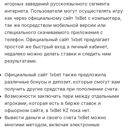
игорных заведений русскоязычного сегмента
интернета. Пользователи могут осуществлять игру
как через официальному сайт 1xBet с компьютера,
так же посредством мобильной версии или
специального скачиваемого приложения с
телефон. Официальный сайт 1xbet предлагает
простой же быстрый вход а личный кабинет,
недалеко можно делать ставки и следить ним
результатами.
Официальный сайт 1xbet также предложила
различные бонусы и депозит, которые смогут вам
получить другие средства при пополнении счета.
Возможности заключать пари между отдельными
игроками, которая есть в бирже ставок и
офшорном сайте, в 1xBet KZ пока нет.
Вывести деньги и своего счета 1xBet можно
многими методом, включая электронные