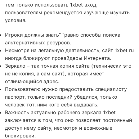
тем только использовать 1xbet вход,
пользователям рекомендуется изучающе изучить
условия.
Игроки должны знать” “равно способы поиска
альтернативных ресурсов.
Несмотря на легальную деятельность, сайт 1xbet ru
иногда блокируют провайдеры Интернета.
Зеркало – так точная копия сайта (технически это
не не копия, а сам сайт), которая имеет
отличающийся адрес.
Пользователю нужно предоставить специалисту
паспорт, только последний убедился, только
человек тот, ним кого себя выдавать.
Важность актуально рабочего зеркала 1xbet
заключается в том, что оно позволяет постоянный
доступ нему сайту, несмотря и возможные
блокировки.