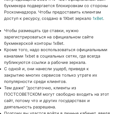
букмекера подвергается блокировкам со стороны
Роскомнадзора. Чтобы предоставить клиентам
доступ к ресурсу, создано в 1Xbet зеркало
1xBet
.
Чтобы размещать где ставки, нужно
зарегистрироваться на официальном сайте
букмекерской конторы 1xBet.
Кроме того, надо воспользоваться официальными
каналами 1xbet в социальных сетях, где всегда
публикуются ссылки а рабочие зеркала.
С одной и, они нанесли ущерб, приведя к
закрытию многих сервисов только утрате их
популярности среди клиентов.
Тем даже” “достаточно, клиенты из
ПОСТСОВЕТСКОМ могут свободно входить на этот
сайт, потому что и других государствах и
деятельность разрешена.
Поэтому вы удастся войти в личные кабинет, введя