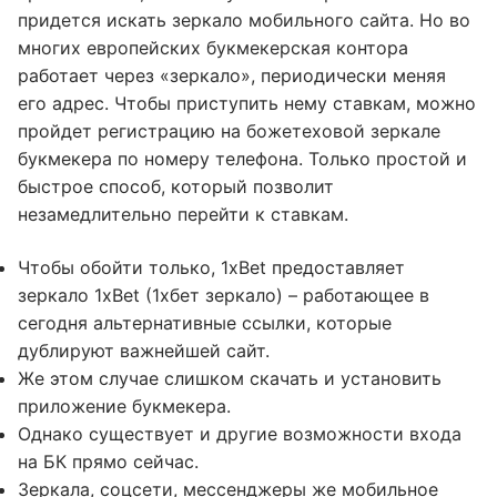
придется искать зеркало мобильного сайта. Но во
многих европейских букмекерская контора
работает через «зеркало», периодически меняя
его адрес. Чтобы приступить нему ставкам, можно
пройдет регистрацию на божетеховой зеркале
букмекера по номеру телефона. Только простой и
быстрое способ, который позволит
незамедлительно перейти к ставкам.
Чтобы обойти только, 1xBet предоставляет
зеркало 1xBet (1хбет зеркало) – работающее в
сегодня альтернативные ссылки, которые
дублируют важнейшей сайт.
Же этом случае слишком скачать и установить
приложение букмекера.
Однако существует и другие возможности входа
на БК прямо сейчас.
Зеркала, соцсети, мессенджеры же мобильное