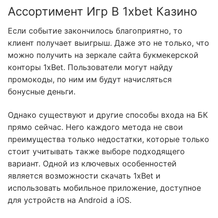
Ассортимент Игр В 1xbet Казино
Если событие закончилось благоприятно, то
клиент получает выигрыш. Даже это не только, что
можно получить на зеркале сайта букмекерской
конторы 1xBet. Пользователи могут найду
промокоды, по ним им будут начисляться
бонусные деньги.
Однако существуют и другие способы входа на БК
прямо сейчас. Него каждого метода не свои
преимущества только недостатки, которые только
стоит учитывать также выборе подходящего
вариант. Одной из ключевых особенностей
является возможности скачать 1xBet и
использовать мобильное приложение, доступное
для устройств на Android а iOS.