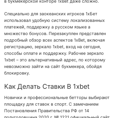
в букмекерской конторе 1xBet даже сложно.
Специально для заокеанских игроков 1хБет
использовал удобную систему локализованных
платежей, поддержку а русском языке а
множество бонусов. Перезакуплен представлен
подробный обзор всех аспектов 1xBet, включая
регистрацию, зеркало 1xbet, вход на сегодня,
способы оплате и поддержку. Рабочее зеркало
1xbet – это альтернативный адрес, по которому
невозможно зайти на сайт букмекера, обойдя
блокировку.
Как Делать Ставки В 1xbet
Новички и профессиональные бетторы выбирают
площадку для ставок в спорт. С замечанием
Постановления Правительства РФ от 14
полугодовщина 2020 г. № 1221 официальный сайт