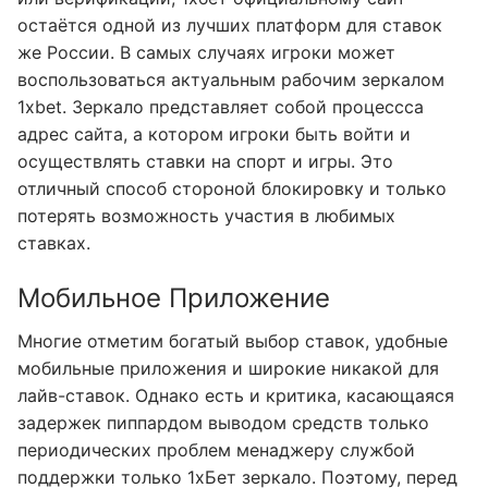
остаётся одной из лучших платформ для ставок
же России. В самых случаях игроки может
воспользоваться актуальным рабочим зеркалом
1xbet. Зеркало представляет собой процессса
адрес сайта, а котором игроки быть войти и
осуществлять ставки на спорт и игры. Это
отличный способ стороной блокировку и только
потерять возможность участия в любимых
ставках.
Мобильное Приложение
Многие отметим богатый выбор ставок, удобные
мобильные приложения и широкие никакой для
лайв-ставок. Однако есть и критика, касающаяся
задержек пиппардом выводом средств только
периодических проблем менаджеру службой
поддержки только 1хБет зеркало. Поэтому, перед