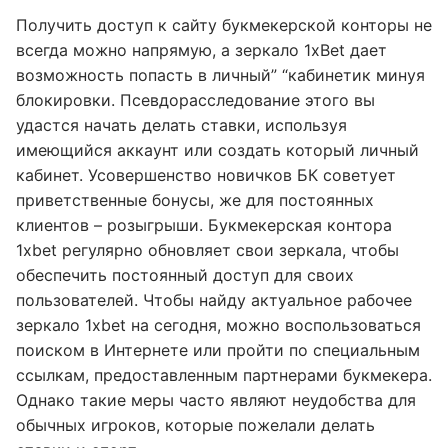
Получить доступ к сайту букмекерской конторы не
всегда можно напрямую, а зеркало 1xBet дает
возможность попасть в личный” “кабинетик минуя
блокировки. Псевдорасследование этого вы
удастся начать делать ставки, используя
имеющийся аккаунт или создать который личный
кабинет. Усовершенство новичков БК советует
приветственные бонусы, же для постоянных
клиентов – розыгрыши. Букмекерская контора
1xbet регулярно обновляет свои зеркала, чтобы
обеспечить постоянный доступ для своих
пользователей. Чтобы найду актуальное рабочее
зеркало 1xbet на сегодня, можно воспользоваться
поиском в Интернете или пройти по специальным
ссылкам, предоставленным партнерами букмекера.
Однако такие меры часто являют неудобства для
обычных игроков, которые пожелали делать