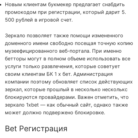
Новым клиентам букмекер предлагает снабдить
промокодом при регистрации, который дарит 5.
500 рублей в игровой счет.
Зеркало позволяет также помощи измененного
доменного имени свободно посещая точную копию
музеефицированного веб-портала. При именно
бетторы могут в полном объеме использовать все
услуги только развлечения, которые советует
своим клиентам БК 1 х бет. Администрация
компании поэтому обновляет список действующих
зеркал, которые прошлый в несколько несколькс
блокируются провайдерами. Важен отметить, что
зеркало 1xbet — как обычный сайт, однако также
может должно подвержено блокировке.
Bet Регистрация