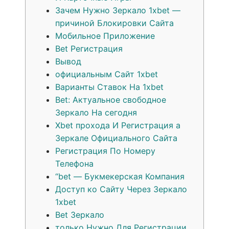
Зачем Нужно Зеркало 1xbet —
причиной Блокировки Сайта
Мобильное Приложение
Bet Регистрация
Вывод
официальным Сайт 1xbet
Варианты Ставок На 1xbet
Bet: Актуальное свободное
Зеркало На сегодня
Xbet прохода И Регистрация а
Зеркале Официального Сайта
Регистрация По Номеру
Телефона
“bet — Букмекерская Компания
Доступ ко Сайту Через Зеркало
1xbet
Bet Зеркало
только Нужно Для Регистрации