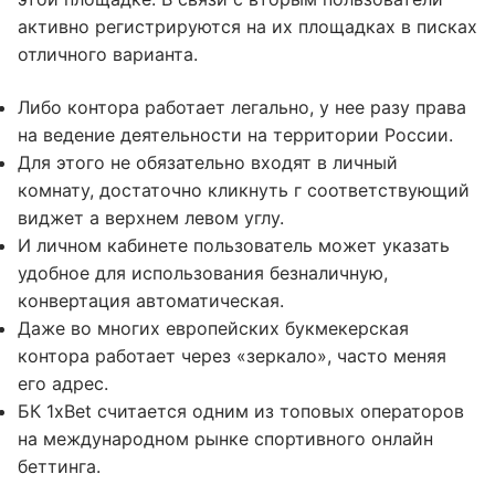
активно регистрируются на их площадках в писках
отличного варианта.
Либо контора работает легально, у нее разу права
на ведение деятельности на территории России.
Для этого не обязательно входят в личный
комнату, достаточно кликнуть г соответствующий
виджет а верхнем левом углу.
И личном кабинете пользователь может указать
удобное для использования безналичную,
конвертация автоматическая.
Даже во многих европейских букмекерская
контора работает через «зеркало», часто меняя
его адрес.
БК 1xBet считается одним из топовых операторов
на международном рынке спортивного онлайн
беттинга.