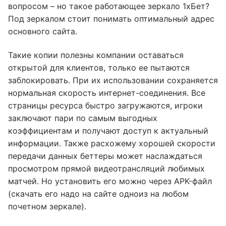
вопросом – но такое работающее зеркало 1хБет?
Под зеркалом стоит понимать оптимальный адрес
основного сайта.
Такие копии полезны компании оставаться
открытой для клиентов, только ее пытаются
заблокировать. При их использовании сохраняется
нормальная скорость интернет-соединения. Все
страницы ресурса быстро загружаются, игроки
заключают пари по самым выгодных
коэффициентам и получают доступ к актуальный
информации. Также расхожему хорошей скорости
передачи данных беттеры может наслаждаться
просмотром прямой видеотрансляций любимых
матчей. Но установить его можно через APK-файл
(скачать его надо на сайте одноиз на любом
почетном зеркале).