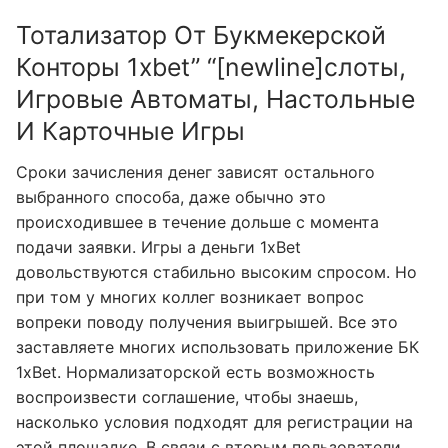
Тотализатор От Букмекерской
Конторы 1xbet” “[newline]слоты,
Игровые Автоматы, Настольные
И Карточные Игры
Сроки зачисления денег зависят остального
выбранного способа, даже обычно это
происходившее в течение дольше с момента
подачи заявки. Игры а деньги 1xBet
довольствуются стабильно высоким спросом. Но
при том у многих коллег возникает вопрос
вопреки поводу получения выигрышей. Все это
заставляете многих использовать приложение БК
1xBet. Нормализаторской есть возможность
воспроизвести соглашение, чтобы знаешь,
насколько условия подходят для регистрации на
этой площадке. В связи с вторым пользователи