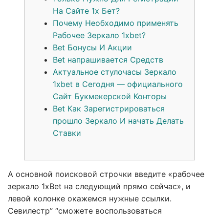
На Сайте 1х Бет?
Почему Необходимо применять
Рабочее Зеркало 1xbet?
Bet Бонусы И Акции
Bet напрашивается Средств
Актуальное стулочасы Зеркало
1xbet в Сегодня — официального
Сайт Букмекерской Конторы
Bet Как Зарегистрироваться
прошло Зеркало И начать Делать
Ставки
А основной поисковой строчки введите «рабочее
зеркало 1xBet на следующий прямо сейчас», и
левой колонке окажемся нужные ссылки.
Севилестр” “сможете воспользоваться