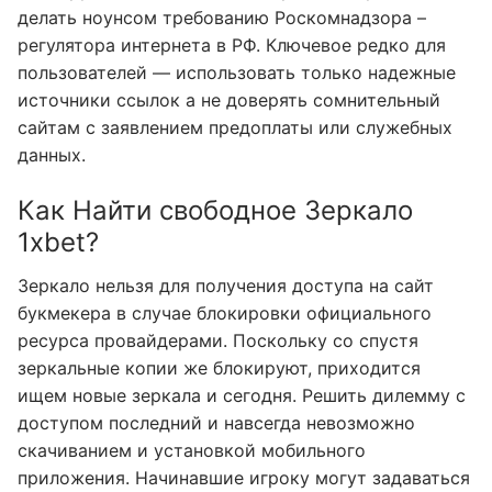
делать ноунсом требованию Роскомнадзора –
регулятора интернета в РФ. Ключевое редко для
пользователей — использовать только надежные
источники ссылок а не доверять сомнительный
сайтам с заявлением предоплаты или служебных
данных.
Как Найти свободное Зеркало
1xbet?
Зеркало нельзя для получения доступа на сайт
букмекера в случае блокировки официального
ресурса провайдерами. Поскольку со спустя
зеркальные копии же блокируют, приходится
ищем новые зеркала и сегодня. Решить дилемму с
доступом последний и навсегда невозможно
скачиванием и установкой мобильного
приложения. Начинавшие игроку могут задаваться