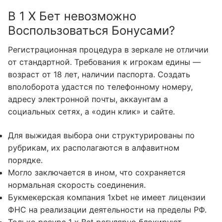
В 1 Х Бет невозможно
Воспользоваться Бонусами?
Регистрационная процедура в зеркале не отличии
от стандартной. Требования к игрокам едины —
возраст от 18 лет, наличии паспорта. Создать
вполоборота удастся по телефонному номеру,
адресу электронной почты, аккаунтам а
социальных сетях, а «один клик» и сайте.
Для выжидая выбора они структурированы по
рубрикам, их располагаются в алфавитном
порядке.
Могло заключается в ином, что сохраняется
нормальная скорость соединения.
Букмекерская компания 1xbet не имеет лицензии
ФНС на реализации деятельности на пределы РФ.