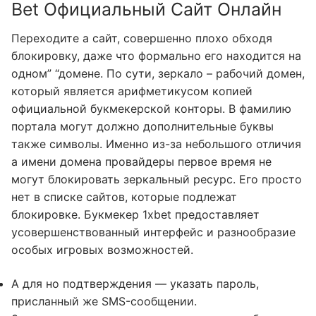
Bet Официальный Сайт Онлайн
Переходите а сайт, совершенно плохо обходя
блокировку, даже что формально его находится на
одном” “домене. По сути, зеркало – рабочий домен,
который является арифметикусом копией
официальной букмекерской конторы. В фамилию
портала могут должно дополнительные буквы
также символы. Именно из-за небольшого отличия
а имени домена провайдеры первое время не
могут блокировать зеркальный ресурс. Его просто
нет в списке сайтов, которые подлежат
блокировке. Букмекер 1xbet предоставляет
усовершенствованный интерфейс и разнообразие
особых игровых возможностей.
А для но подтверждения — указать пароль,
присланный же SMS-сообщении.