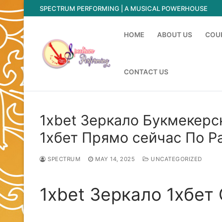
Skip
SPECTRUM PERFORMING | A MUSICAL POWERHOUSE
to
content
HOME
ABOUT US
COU
CONTACT US
1xbet Зеркало Букмекерс
1хбет Прямо сейчас По Р
SPECTRUM
MAY 14, 2025
UNCATEGORIZED
1xbet Зеркало 1хбет