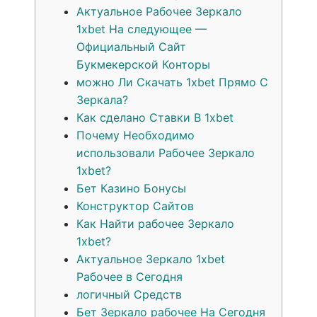
Актуальное Рабочее Зеркало
1xbet На следующее —
Официальный Сайт
Букмекерской Конторы
можно Ли Скачать 1xbet Прямо С
Зеркала?
Как сделано Ставки В 1xbet
Почему Необходимо
использовали Рабочее Зеркало
1xbet?
Бет Казино Бонусы
Конструктор Сайтов
Как Найти рабочее Зеркало
1xbet?
Актуальное Зеркало 1xbet
Рабочее в Сегодня
логичный Средств
Бет Зеркало рабочее На Сегодня