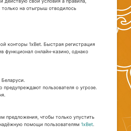
и действую свои условия а правила,
, только на отыгрыш отводилось
ой конторы 1xBet. Быстрая регистрация
ив функционал онлайн-казино, однако
 Беларуси.
ко предупреждают пользователя о угрозе.
ня.
ым предложения, чтобы только упустить
т надёжную помощи пользователям
1xBet
.