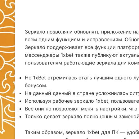
Зеркало позволяли обновлять приложение на 
всем одним функциям и исправлениям. Обнов
Зеркало поддерживает все функции платфор
мессенджеры 1xbet также публикуют актуаль
пользователям работающие зеркала дли ком
Но 1xBet стремилась стать лучшим одного л
бонусом.
На данный данный в стране усложнилась ситу
Используя рабочее зеркало 1xbet, пользоват
Все они но позволяют менять настройки, что 
Только делает зеркало полноценным заменой 
Таким образом, зеркало 1xbet ддя ПК — удо