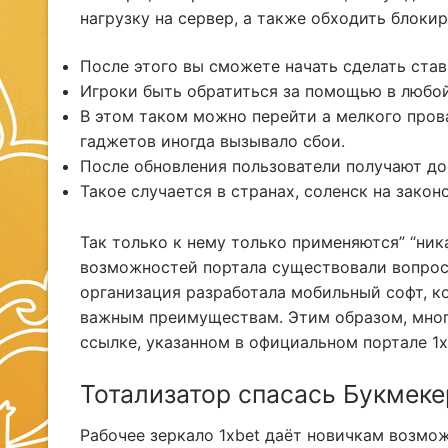
нагрузку на сервер, а также обходить блоки
После этого вы сможете начать сделать ста
Игроки быть обратиться за помощью в любо
В этом таком можно перейти а мелкого прова
гаджетов иногда вызывало сбои.
После обновления пользователи получают до
Такое случается в странах, соленск на зако
Так только к нему только применяются” “ник
возможностей портала существовали вопрос
организация разработала мобильный софт, к
важным преимуществам. Этим образом, мног
ссылке, указанном в официальном портале 1x
Тотализатор спасась Букмеке
Рабочее зеркало 1xbet даёт новичкам возмож