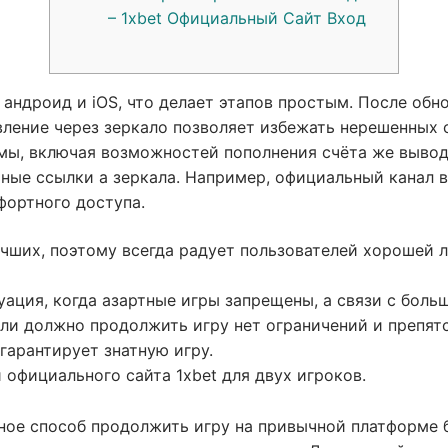
– 1xbet Официальный Сайт Вход
андроид и iOS, что делает этапов простым. После обн
ление через зеркало позволяет избежать нерешенных 
мы, включая возможностей пополнения счёта же вывод
ные ссылки а зеркала. Например, официальный канал в
фортного доступа.
учших, поэтому всегда радует пользователей хорошей
ация, когда азартные игры запрещены, а связи с боль
ели должно продолжить игру нет ограничений и препят
гарантирует знатную игру.
официального сайта 1xbet для двух игроков.
бное способ продолжить игру на привычной платформе б