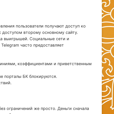
овления пользователи получают доступ ко
с доступом второму основному сайту.
а выигрышей. Социальные сети и
 Telegram часто предоставляет
 линиями, коэффициентами и приветственным
ше порталы БК блокируются.
ствий.
ез ограничений же просто. Деньги сначала