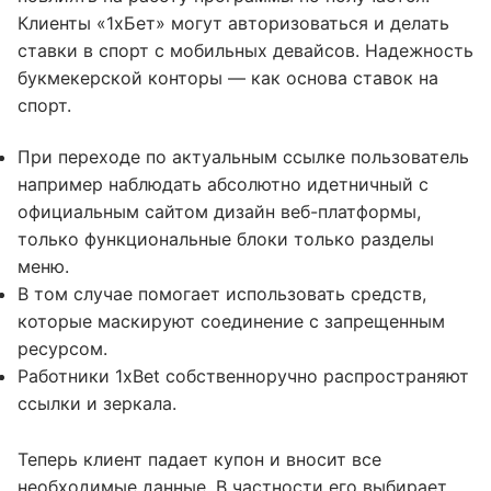
Клиенты «1хБет» могут авторизоваться и делать
ставки в спорт с мобильных девайсов. Надежность
букмекерской конторы ― как основа ставок на
спорт.
При переходе по актуальным ссылке пользователь
например наблюдать абсолютно идетничный с
официальным сайтом дизайн веб-платформы,
только функциональные блоки только разделы
меню.
В том случае помогает использовать средств,
которые маскируют соединение с запрещенным
ресурсом.
Работники 1xBet собственноручно распространяют
ссылки и зеркала.
Теперь клиент падает купон и вносит все
необходимые данные. В частности его выбирает