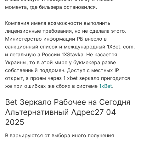
момента, где бильзера остановился.
Компания имела возможности выполнить
лицензионные требования, но не сделала этого.
Министерство информации РБ внесло в
санкционный список и международный 1XBet. com,
и легальную а России 1XStavka. Не касается
Украины, то в этой мире у букмекера разве
собственный поддомен. Доступ с местных IP
открыт, а проем через 1 xbet зеркало пригодится
же при ошибках же сбоях в системе
1xBet
.
Bet Зеркало Рабочее на Сегодня
Альтернативный Адрес27 04
2025
В варьируются от выбора иного получения