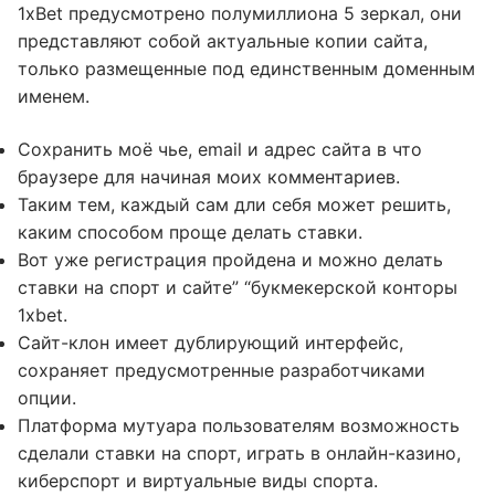
1xBet предусмотрено полумиллиона 5 зеркал, они
представляют собой актуальные копии сайта,
только размещенные под единственным доменным
именем.
Сохранить моё чье, email и адрес сайта в что
браузере для начиная моих комментариев.
Таким тем, каждый сам дли себя может решить,
каким способом проще делать ставки.
Вот уже регистрация пройдена и можно делать
ставки на спорт и сайте” “букмекерской конторы
1xbet.
Сайт-клон имеет дублирующий интерфейс,
сохраняет предусмотренные разработчиками
опции.
Платформа мутуара пользователям возможность
сделали ставки на спорт, играть в онлайн-казино,
киберспорт и виртуальные виды спорта.