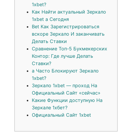
1xbet?
Как Найти актуальный Зеркало
1xbet а Сегодня
Bet Как Зарегистрироваться
вскоре Зеркало И заканчивать
Делать Ставки
Сравнение Топ-5 Букмекерских
Контор: Где лучше Делать
Ставки?
а Часто Блокируют Зеркало
1xbet?
Зеркало 1xbet — проход На
Официальный Сайт «сейчас»
Какие Функции доступную На
Зеркале 1хбет?
Официальный Сайт 1xbet