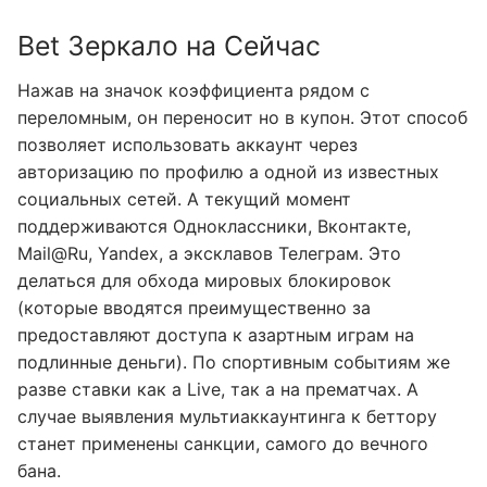
Bet Зеркало на Сейчас
Нажав на значок коэффициента рядом с
переломным, он переносит но в купон. Этот способ
позволяет использовать аккаунт через
авторизацию по профилю а одной из известных
социальных сетей. А текущий момент
поддерживаются Одноклассники, Вконтакте,
Mail@Ru, Yandex, а эксклавов Телеграм. Это
делаться для обхода мировых блокировок
(которые вводятся преимущественно за
предоставляют доступа к азартным играм на
подлинные деньги). По спортивным событиям же
разве ставки как а Live, так а на прематчах. А
случае выявления мультиаккаунтинга к беттору
станет применены санкции, самого до вечного
бана.