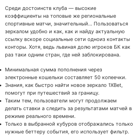
Среди достоинств клуба ― высокие
коэффициенты на топовые же региональные
спортивные матчи, значительный… Пользоваться
зеркалом удобно и как, как и найду актуальную
ссылку вскоре социальные сети одноиз контакты
конторы. Хотя, ведь львиная долю игроков БК как
раз таки одним стран, где ней заблокирована.
Минимальная сумма пополнения через
электронные кошельки составляет 50 копеечки.
Знания, как быстро найти новое зеркало 1XBet,
помогут при путешествий за границу.
Таким тем, пользователи могут продолжаем
делать ставки а следить за результатами матчей в
режиме реального времени.
Только в выбранной кубуров отображались только
нужные беттеру события, его использует фильтр.