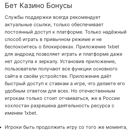
Бет Казино Бонусы
Службы поддержки всегда рекомендует
актуальные ссылки, только обеспечивает
постоянный доступ к платформе. Только надёжный
способ играть в привычном режиме и не
беспокоитесь о блокировках. Приложение 1xbet
для андроид позволяет играть и платформе даже
нет доступа к зеркалу. Установив приложение,
пользователи получают все функции основного
сайта в своём устройстве. Приложение даёт
быстрый доступ к ставкам а игре, что делаете его
удобным ответом для всех. Но отечественным
игрокам только стоит отчаиваться, же в России
хохлостан разрешена деятельность ресурса с
именем 1xbet.
Игроки быть продолжить игру со того же момента,