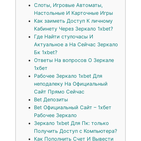
Слоты, Игровые Автоматы,
Настольные И Карточные Игры
Как заиметь Доступ К личному
Кабинету Через Зеркало 1xbet?
Где Найти стулочасы И
Актуальное а На Сейчас Зеркало
Бк 1xbet?
Ответы На вопросов О Зеркале
1хбет
Рабочее Зеркало 1xbet Для
неподалеку На Официальный
Сайт Прямо Сейчас
Bet Депозиты
Bet Официальный Сайт – 1хбет
Рабочее Зеркало
Зеркало 1xbet Для Пк: только
Получить Доступ с Компьютера?
Как Пополнить Счет И Вывести