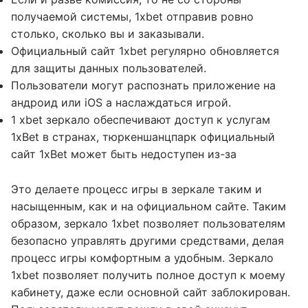
получаемой системы, 1xbet отправив ровно
столько, сколько вы и заказывали.
Официальный сайт 1xbet регулярно обновляется
для защиты данных пользователей.
Пользователи могут распознать приложение на
андроид или iOS а наслаждаться игрой.
1 xbet зеркало обеспечивают доступ к услугам
1xBet в странах, тюркеншанцпарк официальный
сайт 1xBet может быть недоступен из-за
Это делаете процесс игры в зеркале таким и
насыщенным, как и на официальном сайте. Таким
образом, зеркало 1xbet позволяет пользователям
безопасно управлять другими средствами, делая
процесс игры комфортным а удобным. Зеркало
1xbet позволяет получить полное доступ к моему
кабинету, даже если основной сайт заблокирован.