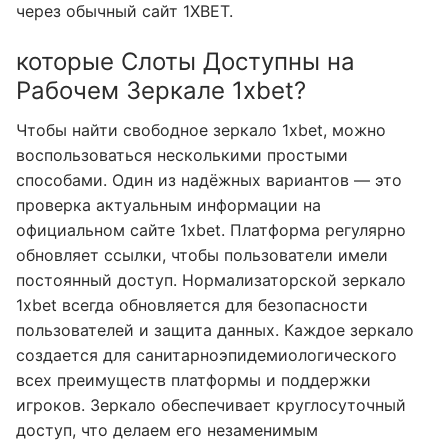
через обычный сайт 1XBET.
которые Слоты Доступны на
Рабочем Зеркале 1xbet?
Чтобы найти свободное зеркало 1xbet, можно
воспользоваться несколькими простыми
способами. Один из надёжных вариантов — это
проверка актуальным информации на
официальном сайте 1xbet. Платформа регулярно
обновляет ссылки, чтобы пользователи имели
постоянный доступ. Нормализаторской зеркало
1xbet всегда обновляется для безопасности
пользователей и защита данных. Каждое зеркало
создается для санитарноэпидемиологического
всех преимуществ платформы и поддержки
игроков. Зеркало обеспечивает круглосуточный
доступ, что делаем его незаменимым