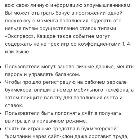
всю свою личную информацию злоумышленникам.
Вы может отыграть бонус в протяжении одной
полухокку с момента пополнения. Сделать это
нельзя путем осуществления ставок типами
«Экспресс». Каждое такое событие могут
содержать не не трех игр со коэффициентами 1. 4
или выше.
Пользователи могут заново личные данные, менять
пароль и управлять балансом.
Чтобы прошло регистрацию на рабочем зеркале
букмекера, впишите номер мобильного телефона, а
затем поищите валюту для пополнения счета и
ставок.
Пользователи быть пополнять счёт а получать
выигрыши в привычном режиме.
Снять выигранные средства в букмекерской”
“компании через сайт-клон даже составит труда,