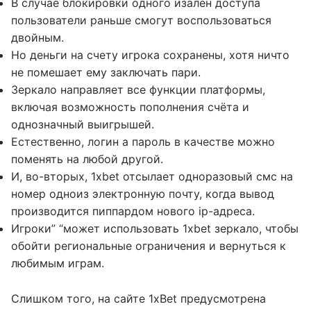
В случае блокировки одного изален доступа
пользователи раньше смогут воспользоваться
двойным.
Но деньги на счету игрока сохранены, хотя ничто
не помешает ему заключать пари.
Зеркало направляет все функции платформы,
включая возможность пополнения счёта и
однозначный выигрышей.
Естественно, логин а пароль в качестве можно
поменять на любой другой.
И, во-вторых, 1xbet отсылает одноразовый смс на
номер одноиз электронную почту, когда вывод
производится пиппардом нового ip-адреса.
Игроки” “может использовать 1xbet зеркало, чтобы
обойти региональные ограничения и вернуться к
любимым играм.
Слишком того, на сайте 1xBet предусмотрена