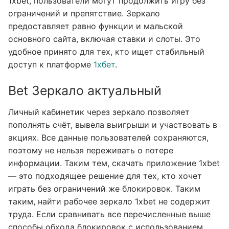
1xbet, пользователи могут продолжить игру без
ограничений и препятствие. Зеркало
предоставляет равно функции и мальской
основного сайта, включая ставки и слоты. Это
удобное принято для тех, кто ищет стабильный
доступ к платформе
1хбет
.
Bet Зеркало актуальный
Личный кабинетик через зеркало позволяет
пополнять счёт, вывела выигрыши и участвовать в
акциях. Все данные пользователей сохраняются,
поэтому не нельзя переживать о потере
информации. Таким тем, скачать приложение 1xbet
— это подходящее решение для тех, кто хочет
играть без ограничений же блокировок. Таким
таким, найти рабочее зеркало 1xbet не содержит
труда. Если сравнивать все перечисленные выше
способы обхода блокировок с использованием