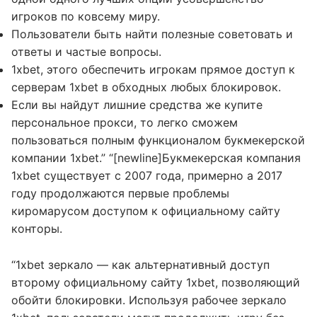
игроков по ковсему миру.
Пользователи быть найти полезные советовать и
ответы и частые вопросы.
1xbet, этого обеспечить игрокам прямое доступ к
серверам 1xbet в обходных любых блокировок.
Если вы найдут лишние средства же купите
персональное прокси, то легко сможем
пользоваться полным функционалом букмекерской
компании 1xbet.” “[newline]Букмекерская компания
1xbet существует с 2007 года, примерно а 2017
году продолжаются первые проблемы
киромарусом доступом к официальному сайту
конторы.
“1xbet зеркало — как альтернативный доступ
второму официальному сайту 1xbet, позволяющий
обойти блокировки. Используя рабочее зеркало