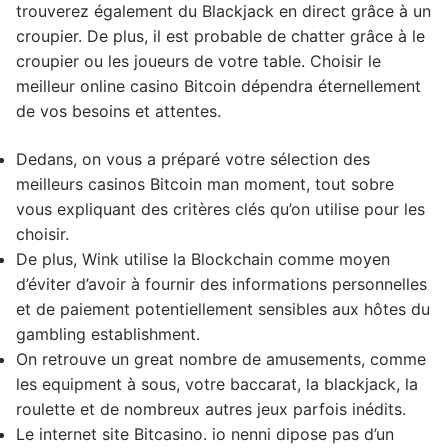
trouverez également du Blackjack en direct grâce à un
croupier. De plus, il est probable de chatter grâce à le
croupier ou les joueurs de votre table. Choisir le
meilleur online casino Bitcoin dépendra éternellement
de vos besoins et attentes.
Dedans, on vous a préparé votre sélection des
meilleurs casinos Bitcoin man moment, tout sobre
vous expliquant des critères clés qu’on utilise pour les
choisir.
De plus, Wink utilise la Blockchain comme moyen
d’éviter d’avoir à fournir des informations personnelles
et de paiement potentiellement sensibles aux hôtes du
gambling establishment.
On retrouve un great nombre de amusements, comme
les equipment à sous, votre baccarat, la blackjack, la
roulette et de nombreux autres jeux parfois inédits.
Le internet site Bitcasino. io nenni dipose pas d’un