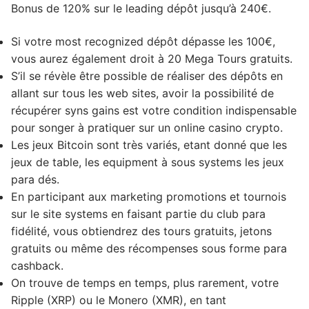
Bonus de 120% sur le leading dépôt jusqu’à 240€.
Si votre most recognized dépôt dépasse les 100€,
vous aurez également droit à 20 Mega Tours gratuits.
S’il se révèle être possible de réaliser des dépôts en
allant sur tous les web sites, avoir la possibilité de
récupérer syns gains est votre condition indispensable
pour songer à pratiquer sur un online casino crypto.
Les jeux Bitcoin sont très variés, etant donné que les
jeux de table, les equipment à sous systems les jeux
para dés.
En participant aux marketing promotions et tournois
sur le site systems en faisant partie du club para
fidélité, vous obtiendrez des tours gratuits, jetons
gratuits ou même des récompenses sous forme para
cashback.
On trouve de temps en temps, plus rarement, votre
Ripple (XRP) ou le Monero (XMR), en tant