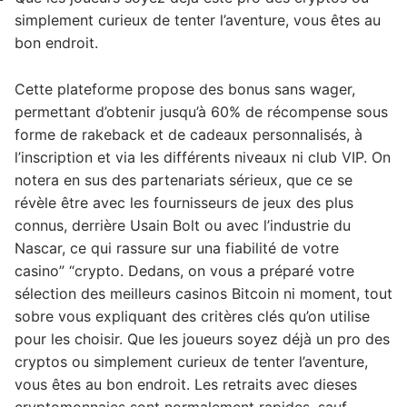
simplement curieux de tenter l’aventure, vous êtes au
bon endroit.
Cette plateforme propose des bonus sans wager,
permettant d’obtenir jusqu’à 60% de récompense sous
forme de rakeback et de cadeaux personnalisés, à
l’inscription et via les différents niveaux ni club VIP. On
notera en sus des partenariats sérieux, que ce se
révèle être avec les fournisseurs de jeux des plus
connus, derrière Usain Bolt ou avec l’industrie du
Nascar, ce qui rassure sur una fiabilité de votre
casino” “crypto. Dedans, on vous a préparé votre
sélection des meilleurs casinos Bitcoin ni moment, tout
sobre vous expliquant des critères clés qu’on utilise
pour les choisir. Que les joueurs soyez déjà un pro des
cryptos ou simplement curieux de tenter l’aventure,
vous êtes au bon endroit. Les retraits avec dieses