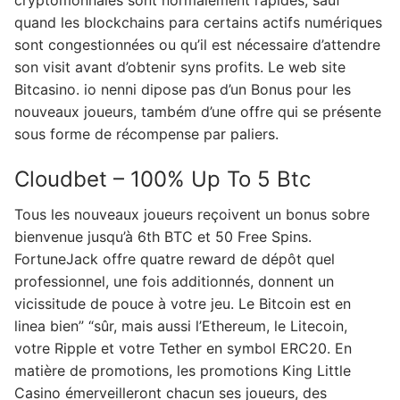
cryptomonnaies sont normalement rapides, sauf
quand les blockchains para certains actifs numériques
sont congestionnées ou qu’il est nécessaire d’attendre
son visit avant d’obtenir syns profits. Le web site
Bitcasino. io nenni dipose pas d’un Bonus pour les
nouveaux joueurs, também d’une offre qui se présente
sous forme de récompense par paliers.
Cloudbet – 100% Up To 5 Btc
Tous les nouveaux joueurs reçoivent un bonus sobre
bienvenue jusqu’à 6th BTC et 50 Free Spins.
FortuneJack offre quatre reward de dépôt quel
professionnel, une fois additionnés, donnent un
vicissitude de pouce à votre jeu. Le Bitcoin est en
linea bien” “sûr, mais aussi l’Ethereum, le Litecoin,
votre Ripple et votre Tether en symbol ERC20. En
matière de promotions, les promotions King Little
Casino émerveilleront chacun ses joueurs, des