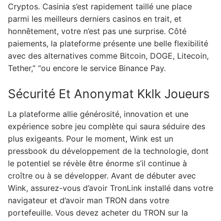
Cryptos. Casinia s’est rapidement taillé une place
parmi les meilleurs derniers casinos en trait, et
honnêtement, votre n’est pas une surprise. Côté
paiements, la plateforme présente une belle flexibilité
avec des alternatives comme Bitcoin, DOGE, Litecoin,
Tether,” “ou encore le service Binance Pay.
Sécurité Et Anonymat Kklk Joueurs
La plateforme allie générosité, innovation et une
expérience sobre jeu complète qui saura séduire des
plus exigeants. Pour le moment, Wink est un
pressbook du développement de la technologie, dont
le potentiel se révèle être énorme s’il continue à
croître ou à se développer. Avant de débuter avec
Wink, assurez-vous d’avoir TronLink installé dans votre
navigateur et d’avoir man TRON dans votre
portefeuille. Vous devez acheter du TRON sur la