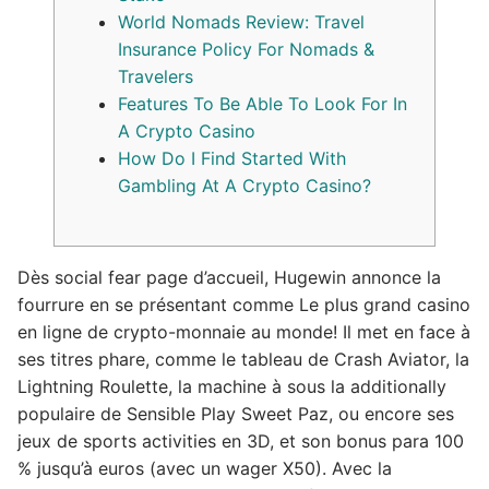
World Nomads Review: Travel
Insurance Policy For Nomads &
Travelers
Features To Be Able To Look For In
A Crypto Casino
How Do I Find Started With
Gambling At A Crypto Casino?
Dès social fear page d’accueil, Hugewin annonce la
fourrure en se présentant comme Le plus grand casino
en ligne de crypto-monnaie au monde! Il met en face à
ses titres phare, comme le tableau de Crash Aviator, la
Lightning Roulette, la machine à sous la additionally
populaire de Sensible Play Sweet Paz, ou encore ses
jeux de sports activities en 3D, et son bonus para 100
% jusqu’à euros (avec un wager X50). Avec la