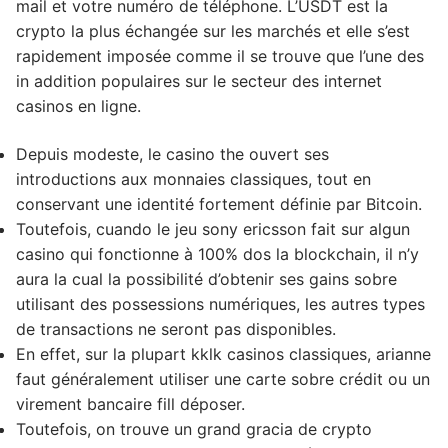
mail et votre numéro de téléphone. L’USDT est la
crypto la plus échangée sur les marchés et elle s’est
rapidement imposée comme il se trouve que l’une des
in addition populaires sur le secteur des internet
casinos en ligne.
Depuis modeste, le casino the ouvert ses
introductions aux monnaies classiques, tout en
conservant une identité fortement définie par Bitcoin.
Toutefois, cuando le jeu sony ericsson fait sur algun
casino qui fonctionne à 100% dos la blockchain, il n’y
aura la cual la possibilité d’obtenir ses gains sobre
utilisant des possessions numériques, les autres types
de transactions ne seront pas disponibles.
En effet, sur la plupart kklk casinos classiques, arianne
faut généralement utiliser une carte sobre crédit ou un
virement bancaire fill déposer.
Toutefois, on trouve un grand gracia de crypto