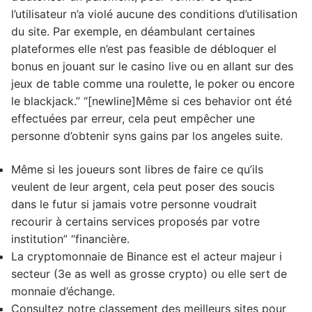
l’utilisateur n’a violé aucune des conditions d’utilisation
du site. Par exemple, en déambulant certaines
plateformes elle n’est pas feasible de débloquer el
bonus en jouant sur le casino live ou en allant sur des
jeux de table comme una roulette, le poker ou encore
le blackjack.” “[newline]Même si ces behavior ont été
effectuées par erreur, cela peut empêcher une
personne d’obtenir syns gains par los angeles suite.
Même si les joueurs sont libres de faire ce qu’ils
veulent de leur argent, cela peut poser des soucis
dans le futur si jamais votre personne voudrait
recourir à certains services proposés par votre
institution” “financière.
La cryptomonnaie de Binance est el acteur majeur i
secteur (3e as well as grosse crypto) ou elle sert de
monnaie d’échange.
Consultez notre classement des meilleurs sites pour