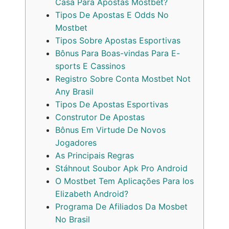
Casa Para Apostas Mostbet?
Tipos De Apostas E Odds No
Mostbet
Tipos Sobre Apostas Esportivas
Bônus Para Boas-vindas Para E-
sports E Cassinos
Registro Sobre Conta Mostbet Not
Any Brasil
Tipos De Apostas Esportivas
Construtor De Apostas
Bônus Em Virtude De Novos
Jogadores
As Principais Regras
Stáhnout Soubor Apk Pro Android
O Mostbet Tem Aplicações Para Ios
Elizabeth Android?
Programa De Afiliados Da Mosbet
No Brasil