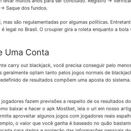
 levar muitos anos para ser concluído. Registro → Verific
 → Saque dos fundos.
l, mas são regulamentadas por algumas políticas. Entretant
 legal no Brasil. O croupier gira a roleta enquanto a bola 
De Uma Conta
te carry out blackjack, você precisa conseguir pelo men
 geralmente optam tanto pelos jogos normais de blackjack
redefinido de resultados compõem uma aposta do sistema
 jogadores fazem previsões a respeito de os resultados do
mo baixar e hacer o apk Mostbet, leia o url em nosso artig
mite aproveitar algunos jogos com jogadores reais espalh
emplo, o valor que você ganha é baseado no quão bastante v
ançada para dados e proteção das informações pessoais do