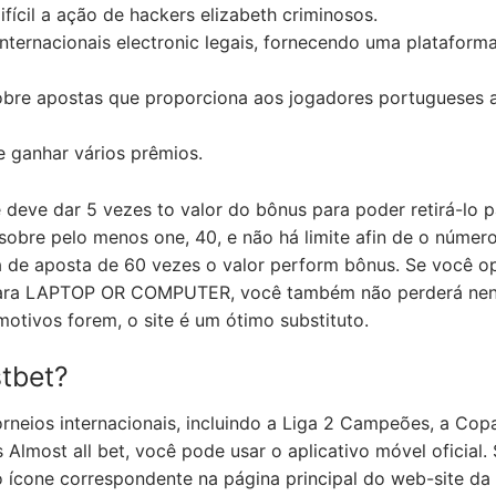
fícil a ação de hackers elizabeth criminosos.
ternacionais electronic legais, fornecendo uma plataforma
sobre apostas que proporciona aos jogadores portugueses 
e ganhar vários prêmios.
 deve dar 5 vezes to valor do bônus para poder retirá-lo 
sobre pelo menos one, 40, e não há limite afin de o númer
a de aposta de 60 vezes o valor perform bônus. Se você op
o para LAPTOP OR COMPUTER, você também não perderá ne
motivos forem, o site é um ótimo substituto.
tbet?
rneios internacionais, incluindo a Liga 2 Campeões, a Copa
Almost all bet, você pode usar o aplicativo móvel oficial. 
o ícone correspondente na página principal do web-site d