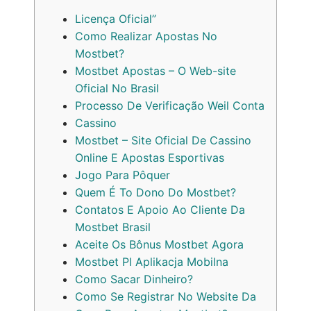
Licença Oficial”
Como Realizar Apostas No
Mostbet?
Mostbet Apostas – O Web-site
Oficial No Brasil
Processo De Verificação Weil Conta
Cassino
Mostbet – Site Oficial De Cassino
Online E Apostas Esportivas
Jogo Para Pôquer
Quem É To Dono Do Mostbet?
Contatos E Apoio Ao Cliente Da
Mostbet Brasil
Aceite Os Bônus Mostbet Agora
Mostbet Pl Aplikacja Mobilna
Como Sacar Dinheiro?
Como Se Registrar No Website Da