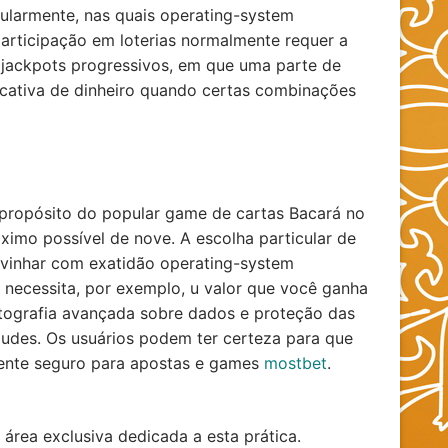
egularmente, nas quais operating-system
participação em loterias normalmente requer a
 jackpots progressivos, em que uma parte de
icativa de dinheiro quando certas combinações
 propósito do popular game de cartas Bacará no
ximo possível de nove. A escolha particular de
divinhar com exatidão operating-system
 necessita, por exemplo, u valor que você ganha
iptografia avançada sobre dados e proteção das
audes. Os usuários podem ter certeza para que
biente seguro para apostas e games
mostbet
.
rea exclusiva dedicada a esta prática.