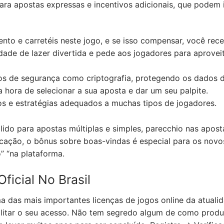
ara apostas expressas e incentivos adicionais, que podem in
nto e carretéis neste jogo, e se isso compensar, você rece
dade de lazer divertida e pede aos jogadores para aprovei
os de segurança como criptografia, protegendo os dados 
a hora de selecionar a sua aposta e dar um seu palpite.
os e estratégias adequados a muchas tipos de jogadores.
lido para apostas múltiplas e simples, parecchio nas apo
cação, o bônus sobre boas-vindas é especial para os novo
o” “na plataforma.
ficial No Brasil
 das mais importantes licenças de jogos online da atuali
cilitar o seu acesso. Não tem segredo algum de como produ