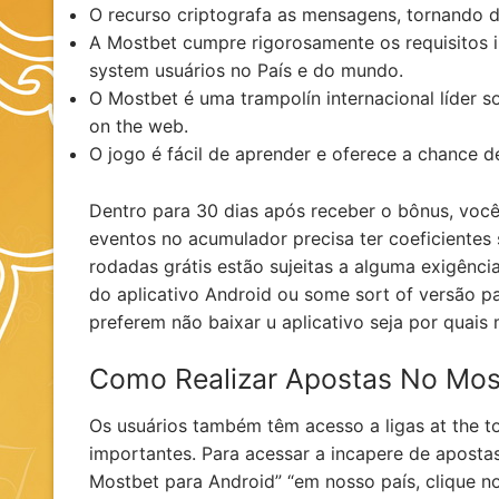
O recurso criptografa as mensagens, tornando di
A Mostbet cumpre rigorosamente os requisitos in
system usuários no País e do mundo.
O Mostbet é uma trampolín internacional líder 
on the web.
O jogo é fácil de aprender e oferece a chance d
Dentro para 30 dias após receber o bônus, você
eventos no acumulador precisa ter coeficientes 
rodadas grátis estão sujeitas a alguma exigênci
do aplicativo Android ou some sort of versã
preferem não baixar u aplicativo seja por quais 
Como Realizar Apostas No Mos
Os usuários também têm acesso a ligas at the to
importantes. Para acessar a incapere de apostas 
Mostbet para Android” “em nosso país, clique n