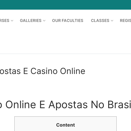
RSES
GALLERIES
OUR FACULTIES
CLASSES
REGI
Search for:
ostas E Casino Online
o Online E Apostas No Brasi
Content