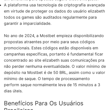
A plataforma usa tecnologia de criptografia avançada
em virtude de proteger os dados do usuário elizabeth
todos os games são auditados regularmente para
garantir a imparcialidade.
No ano de 2024, a Mostbet empieza disponibilizando
propostas atraentes por meio para seus códigos
promocionais. Estes códigos estão disponíveis em
campanhas específicas, portanto é fundamental ficar
concentrado ao site elizabeth suas comunicações pra
não perder nenhuma eventualidade. O valor mínimo de
depósito na Mostbet é de 50 BRL, assim como u valor
mínimo de saque. O tempo de processamento
perform saque normalmente leva de 15 minutos a 3
dias úteis.
Benefícios Para Os Usuários