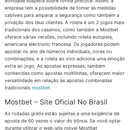
atividade suspeita sobre forma precoce. Assim, a
empresa tem a possibilidade de tomar as medidas
cabíveis para amparar a segurança como também a
privação dos teus clientes. A roleta é um 2 jogos mais
tradicionais dos cassinos, como também a Mostbet
oferece várias versões, incluindo roleta europeia,
americana electronic francesa. Os jogadores podem
apostar no ano de números individuais, cores ou
combinações, e a roleta ao vivo adiciona uma emoção
extra ao jogo. As apostas expressas, também
conhecidas como apostas multilinhas, oferecem maior
versatilidade em relação às apostas combinadas
tradicionais
mostbet
.
Mostbet – Site Oficial No Brasil
As rodadas grátis estão sujeitas a uma exigência de
aposta de 60 vezes o valor do bônus. Se você optar
durante utilizar o web-site móvel Mostbet