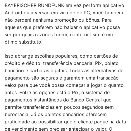
BAYERISCHER RUNDFUNK em vez perform aplicativo
Android ou a versão em virtude de PC, você também
não perderá nenhuma promoção ou bônus. Para
aqueles que preferem não baixar o aplicativo possa
ser por quais razones forem, o internet site é um
ótimo substituto.
Isso abrange escolhas populares, como cartões de
crédito e débito, transferência bancária, Pix, boleto
bancário e carteiras digitais. Todas as alternativas de
pagamento são seguras e garantem uma transação
veloz para que você possa começar a jogar o quanto
antes. Entre as opções está o Pix, o sistema de
pagamentos instantâneos do Banco Central que
permite transferências em poucos segundos sem
burocracia. Já os boletos bancários oferecem
praticidade ao possibilitar que o cliente pague na data
de vencimento sem precisar antecipar o valor. O