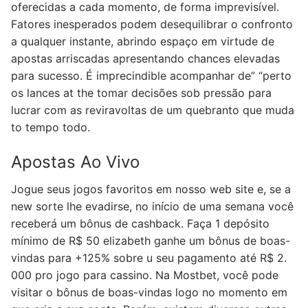
oferecidas a cada momento, de forma imprevisível.
Fatores inesperados podem desequilibrar o confronto
a qualquer instante, abrindo espaço em virtude de
apostas arriscadas apresentando chances elevadas
para sucesso. É imprecindible acompanhar de” “perto
os lances at the tomar decisões sob pressão para
lucrar com as reviravoltas de um quebranto que muda
to tempo todo.
Apostas Ao Vivo
Jogue seus jogos favoritos em nosso web site e, se a
new sorte lhe evadirse, no início de uma semana você
receberá um bônus de cashback. Faça 1 depósito
mínimo de R$ 50 elizabeth ganhe um bônus de boas-
vindas para +125% sobre u seu pagamento até R$ 2.
000 pro jogo para cassino. Na Mostbet, você pode
visitar o bônus de boas-vindas logo no momento em