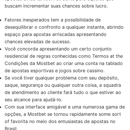
buscam incrementar suas chances sobre lucro.
Fatores inesperados tem a possibilidade de
desequilibrar o confronto a qualquer instante, abrindo
espaço para apostas arriscadas apresentando
chances elevadas de sucesso.
Você concorda apresentando um certo conjunto
residencial de regras conhecidas como Termos at the
Condições da Mostbet ao criar uma conta na tablado
de apostas esportivas e jogos sobre cassino.
Se você tiver qualquer problema com seu depósito,
saque, segurança ou qualquer outra coisa, a squadra
de atendimento ao cliente fará tudo o que estiver ao
seu alcance para ajudá-lo.
Com sua interface amigável e uma numerosa gama de
opções, a Mostbet se tornou rapidamente some sort
of favorita no meio dos entusiastas de apostas no
Brasil.