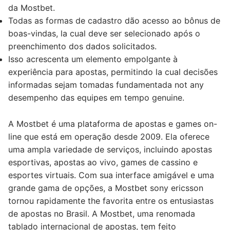
da Mostbet.
Todas as formas de cadastro dão acesso ao bônus de
boas-vindas, la cual deve ser selecionado após o
preenchimento dos dados solicitados.
Isso acrescenta um elemento empolgante à
experiência para apostas, permitindo la cual decisões
informadas sejam tomadas fundamentada not any
desempenho das equipes em tempo genuine.
A Mostbet é uma plataforma de apostas e games on-
line que está em operação desde 2009. Ela oferece
uma ampla variedade de serviços, incluindo apostas
esportivas, apostas ao vivo, games de cassino e
esportes virtuais. Com sua interface amigável e uma
grande gama de opções, a Mostbet sony ericsson
tornou rapidamente the favorita entre os entusiastas
de apostas no Brasil. A Mostbet, uma renomada
tablado internacional de apostas, tem feito