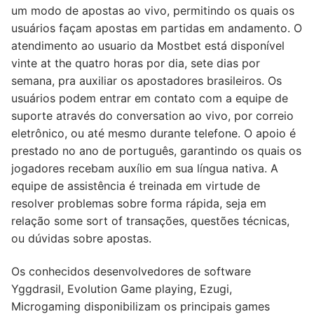
um modo de apostas ao vivo, permitindo os quais os
usuários façam apostas em partidas em andamento. O
atendimento ao usuario da Mostbet está disponível
vinte at the quatro horas por dia, sete dias por
semana, pra auxiliar os apostadores brasileiros. Os
usuários podem entrar em contato com a equipe de
suporte através do conversation ao vivo, por correio
eletrônico, ou até mesmo durante telefone. O apoio é
prestado no ano de português, garantindo os quais os
jogadores recebam auxílio em sua língua nativa. A
equipe de assistência é treinada em virtude de
resolver problemas sobre forma rápida, seja em
relação some sort of transações, questões técnicas,
ou dúvidas sobre apostas.
Os conhecidos desenvolvedores de software
Yggdrasil, Evolution Game playing, Ezugi,
Microgaming disponibilizam os principais games