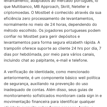
levantamento, adaptados ao mercado português, lo
que Multibanco, MB Approach, Skrill, Neteller e
criptomoedas. O Mostbet é conhecido através da sua
eficiência zero processamento de levantamentos,
normalmente no meio de 24 horas, dependendo do
método escolhido. Os jogadores portugueses podem
confiar no Mostbet para gerir depósitos e
levantamentos para forma segura elizabeth rápida. A
trampolín oferece suporte ao cliente 24 hrs por dia, 7
dias por hebdómada, por meio para vários canais,
incluindo chat ao palpitante, e-mail e telefone.
A verificação de identidade, como mencionado
anteriormente, é um componente básico weil política
de segurança, auxiliando na prevenção do uso
inadequado de contas. Além disso, seus guias de
monitoramento sofisticados monitoram cada sign in e
movimentação financeira para identificar qualquer