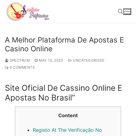
Skip
to
content
Search for:
A Melhor Plataforma De Apostas E
Casino Online
SPECTRUM
MAY 13, 2025
UNCATEGORIZED
0 COMMENTS
Site Oficial De Cassino Online E
Apostas No Brasil”
Content
Registo At The Verificação No