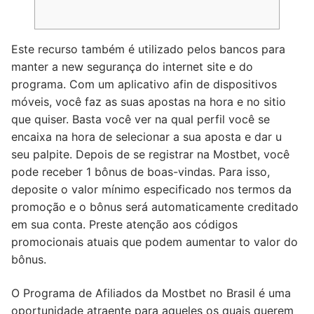
Este recurso também é utilizado pelos bancos para
manter a new segurança do internet site e do
programa. Com um aplicativo afin de dispositivos
móveis, você faz as suas apostas na hora e no sitio
que quiser. Basta você ver na qual perfil você se
encaixa na hora de selecionar a sua aposta e dar u
seu palpite. Depois de se registrar na Mostbet, você
pode receber 1 bônus de boas-vindas. Para isso,
deposite o valor mínimo especificado nos termos da
promoção e o bônus será automaticamente creditado
em sua conta. Preste atenção aos códigos
promocionais atuais que podem aumentar to valor do
bônus.
O Programa de Afiliados da Mostbet no Brasil é uma
oportunidade atraente para aqueles os quais querem