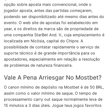
opção sobre aposta mais convencional, onde o
jogador aposta, antes das partidas começarem,
podendo ser disponibilizado até mesmo dias antes do
evento. O web site de apostas foi estabelecido em
year, e os direitos da marca são de propriedade de
uma companhia StarBet And. V., cuja emplazamiento é
localizada em Nicósia, capital do Chipre. A
possibilidade de contatar rapidamente o serviço de
suporte técnico é de grande importância para os
apostadores, especialmente em relação a resolução
de problemas de natureza financeira.
Vale A Pena Arriesgar No Mostbet?
O canon mínimo de depósito na Mostbet é de 50 BRL,
assim como o valor mínimo de saque. O tempo de
processamento carry out saque normalmente leva de
15 minutos a 3 dias úteis. Jogue teus jogos favoritos