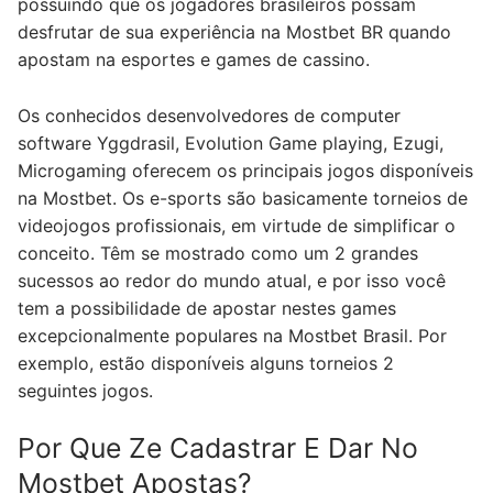
possuindo que os jogadores brasileiros possam
desfrutar de sua experiência na Mostbet BR quando
apostam na esportes e games de cassino.
Os conhecidos desenvolvedores de computer
software Yggdrasil, Evolution Game playing, Ezugi,
Microgaming oferecem os principais jogos disponíveis
na Mostbet. Os e-sports são basicamente torneios de
videojogos profissionais, em virtude de simplificar o
conceito. Têm se mostrado como um 2 grandes
sucessos ao redor do mundo atual, e por isso você
tem a possibilidade de apostar nestes games
excepcionalmente populares na Mostbet Brasil. Por
exemplo, estão disponíveis alguns torneios 2
seguintes jogos.
Por Que Ze Cadastrar E Dar No
Mostbet Apostas?