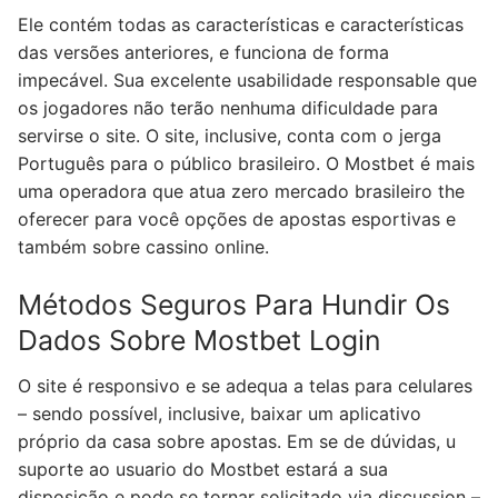
Ele contém todas as características e características
das versões anteriores, e funciona de forma
impecável. Sua excelente usabilidade responsable que
os jogadores não terão nenhuma dificuldade para
servirse o site. O site, inclusive, conta com o jerga
Português para o público brasileiro. O Mostbet é mais
uma operadora que atua zero mercado brasileiro the
oferecer para você opções de apostas esportivas e
também sobre cassino online.
Métodos Seguros Para Hundir Os
Dados Sobre Mostbet Login
O site é responsivo e se adequa a telas para celulares
– sendo possível, inclusive, baixar um aplicativo
próprio da casa sobre apostas. Em se de dúvidas, u
suporte ao usuario do Mostbet estará a sua
disposição e pode se tornar solicitado via discussion –