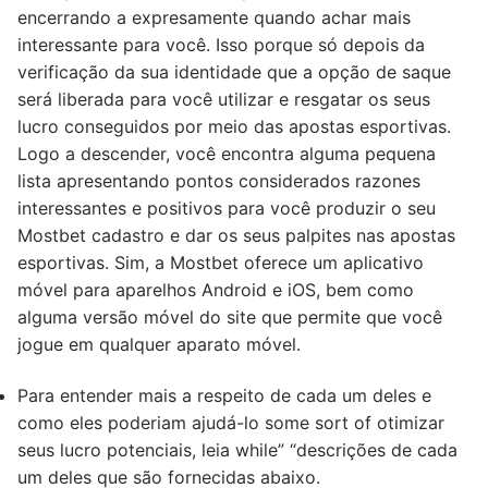
encerrando a expresamente quando achar mais
interessante para você. Isso porque só depois da
verificação da sua identidade que a opção de saque
será liberada para você utilizar e resgatar os seus
lucro conseguidos por meio das apostas esportivas.
Logo a descender, você encontra alguma pequena
lista apresentando pontos considerados razones
interessantes e positivos para você produzir o seu
Mostbet cadastro e dar os seus palpites nas apostas
esportivas. Sim, a Mostbet oferece um aplicativo
móvel para aparelhos Android e iOS, bem como
alguma versão móvel do site que permite que você
jogue em qualquer aparato móvel.
Para entender mais a respeito de cada um deles e
como eles poderiam ajudá-lo some sort of otimizar
seus lucro potenciais, leia while” “descrições de cada
um deles que são fornecidas abaixo.