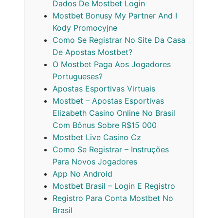
Dados De Mostbet Login
Mostbet Bonusy My Partner And I
Kody Promocyjne
Como Se Registrar No Site Da Casa
De Apostas Mostbet?
O Mostbet Paga Aos Jogadores
Portugueses?
Apostas Esportivas Virtuais
Mostbet – Apostas Esportivas
Elizabeth Casino Online No Brasil
Com Bônus Sobre R$15 000
Mostbet Live Casino Cz
Como Se Registrar – Instruções
Para Novos Jogadores
App No Android
Mostbet Brasil – Login E Registro
Registro Para Conta Mostbet No
Brasil