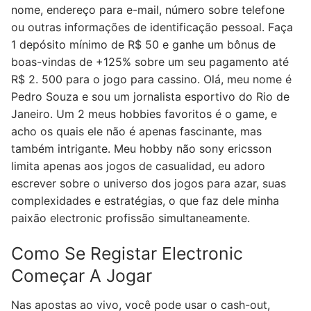
nome, endereço para e-mail, número sobre telefone
ou outras informações de identificação pessoal. Faça
1 depósito mínimo de R$ 50 e ganhe um bônus de
boas-vindas de +125% sobre um seu pagamento até
R$ 2. 500 para o jogo para cassino. Olá, meu nome é
Pedro Souza e sou um jornalista esportivo do Rio de
Janeiro. Um 2 meus hobbies favoritos é o game, e
acho os quais ele não é apenas fascinante, mas
também intrigante. Meu hobby não sony ericsson
limita apenas aos jogos de casualidad, eu adoro
escrever sobre o universo dos jogos para azar, suas
complexidades e estratégias, o que faz dele minha
paixão electronic profissão simultaneamente.
Como Se Registar Electronic
Começar A Jogar
Nas apostas ao vivo, você pode usar o cash-out,