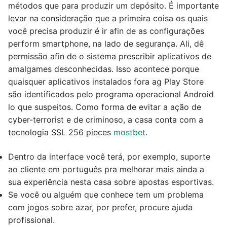
métodos que para produzir um depósito. É importante
levar na consideração que a primeira coisa os quais
você precisa produzir é ir afin de as configurações
perform smartphone, na lado de segurança. Ali, dê
permissão afin de o sistema prescribir aplicativos de
amalgames desconhecidas. Isso acontece porque
quaisquer aplicativos instalados fora ag Play Store
são identificados pelo programa operacional Android
lo que suspeitos. Como forma de evitar a ação de
cyber-terrorist e de criminoso, a casa conta com a
tecnologia SSL 256 pieces
mostbet
.
Dentro da interface você terá, por exemplo, suporte
ao cliente em português pra melhorar mais ainda a
sua experiência nesta casa sobre apostas esportivas.
Se você ou alguém que conhece tem um problema
com jogos sobre azar, por prefer, procure ajuda
profissional.