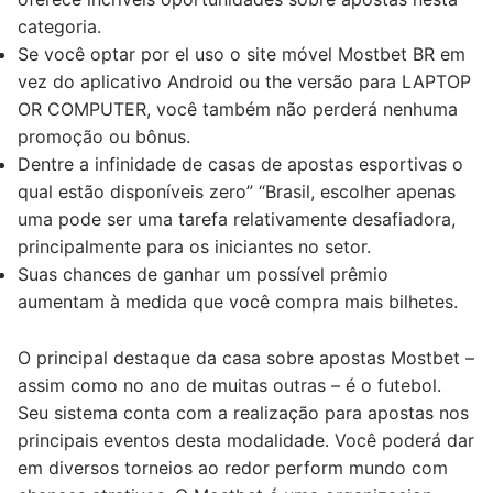
categoria.
Se você optar por el uso o site móvel Mostbet BR em
vez do aplicativo Android ou the versão para LAPTOP
OR COMPUTER, você também não perderá nenhuma
promoção ou bônus.
Dentre a infinidade de casas de apostas esportivas o
qual estão disponíveis zero” “Brasil, escolher apenas
uma pode ser uma tarefa relativamente desafiadora,
principalmente para os iniciantes no setor.
Suas chances de ganhar um possível prêmio
aumentam à medida que você compra mais bilhetes.
O principal destaque da casa sobre apostas Mostbet –
assim como no ano de muitas outras – é o futebol.
Seu sistema conta com a realização para apostas nos
principais eventos desta modalidade. Você poderá dar
em diversos torneios ao redor perform mundo com