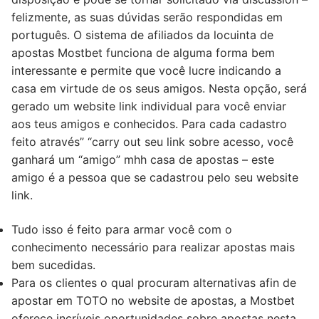
felizmente, as suas dúvidas serão respondidas em
português. O sistema de afiliados da locuinta de
apostas Mostbet funciona de alguma forma bem
interessante e permite que você lucre indicando a
casa em virtude de os seus amigos. Nesta opção, será
gerado um website link individual para você enviar
aos teus amigos e conhecidos. Para cada cadastro
feito através” “carry out seu link sobre acesso, você
ganhará um “amigo” mhh casa de apostas – este
amigo é a pessoa que se cadastrou pelo seu website
link.
Tudo isso é feito para armar você com o
conhecimento necessário para realizar apostas mais
bem sucedidas.
Para os clientes o qual procuram alternativas afin de
apostar em TOTO no website de apostas, a Mostbet
oferece incríveis oportunidades sobre apostas nesta