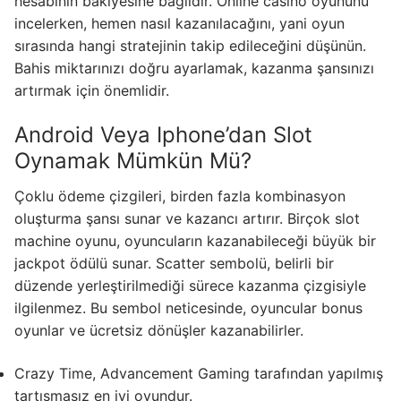
hesabının bakiyesine bağlıdır. Online casino oyununu
incelerken, hemen nasıl kazanılacağını, yani oyun
sırasında hangi stratejinin takip edileceğini düşünün.
Bahis miktarınızı doğru ayarlamak, kazanma şansınızı
artırmak için önemlidir.
Android Veya Iphone’dan Slot
Oynamak Mümkün Mü?
Çoklu ödeme çizgileri, birden fazla kombinasyon
oluşturma şansı sunar ve kazancı artırır. Birçok slot
machine oyunu, oyuncuların kazanabileceği büyük bir
jackpot ödülü sunar. Scatter sembolü, belirli bir
düzende yerleştirilmediği sürece kazanma çizgisiyle
ilgilenmez. Bu sembol neticesinde, oyuncular bonus
oyunlar ve ücretsiz dönüşler kazanabilirler.
Crazy Time, Advancement Gaming tarafından yapılmış
tartışmasız en iyi oyundur.