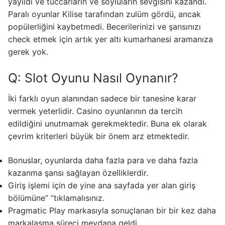
yayıldı ve tüccarların ve soyluların sevgisini kazandı.
Paralı oyunlar Kilise tarafından zulüm gördü, ancak
popülerliğini kaybetmedi. Becerilerinizi ve şansınızı
check etmek için artık yer altı kumarhanesi aramanıza
gerek yok.
Q: Slot Oyunu Nasıl Oynanır?
İki farklı oyun alanından sadece bir tanesine karar
vermek yeterlidir. Casino oyunlarının da tercih
edildiğini unutmamak gerekmektedir. Buna ek olarak
çevrim kriterleri büyük bir önem arz etmektedir.
Bonuslar, oyunlarda daha fazla para ve daha fazla
kazanma şansı sağlayan özelliklerdir.
Giriş işlemi için de yine ana sayfada yer alan giriş
bölümüne” “tıklamalısınız.
Pragmatic Play markasıyla sonuçlanan bir bir kez daha
markalaşma süreci meydana geldi.