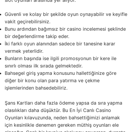
slot oyunları arasında yer alıyor.
Güvenli ve kolay bir şekilde oyun oynayabilir ve keyifle
vakit geçirebilirsiniz.
Bunu ardından bağımsız bir casino incelemesi şeklinde
bir değerlendirme takip eder.
İki farklı oyun alanından sadece bir tanesine karar
vermek yeterlidir.
Bunların başında ise ilgili promosyonun bir kere ile
sınırlı olması ilk sırada gelmektedir.
Bahsegel giriş yapma konusunu hallettiğinize göre
diğer bir konu olan para yatırma ve çekme
işlemlerinden bahsedebiliriz.
Şans Kartları daha fazla ödeme yapsa da sıra yapma
olasılıkları daha düşüktür. Bu En İyi Canlı Casino
Oyunları kılavuzunda, neden bahsettiğimizi anlamak
için kesinlikle denemen gereken müthiş oyunları ele