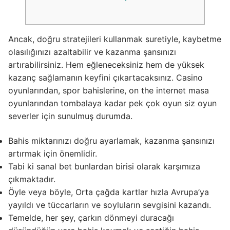
Ancak, doğru stratejileri kullanmak suretiyle, kaybetme
olasılığınızı azaltabilir ve kazanma şansınızı
artırabilirsiniz. Hem eğleneceksiniz hem de yüksek
kazanç sağlamanın keyfini çıkartacaksınız. Casino
oyunlarından, spor bahislerine, on the internet masa
oyunlarından tombalaya kadar pek çok oyun siz oyun
severler için sunulmuş durumda.
Bahis miktarınızı doğru ayarlamak, kazanma şansınızı
artırmak için önemlidir.
Tabi ki sanal bet bunlardan birisi olarak karşımıza
çıkmaktadır.
Öyle veya böyle, Orta çağda kartlar hızla Avrupa’ya
yayıldı ve tüccarların ve soyluların sevgisini kazandı.
Temelde, her şey, çarkın dönmeyi duracağı