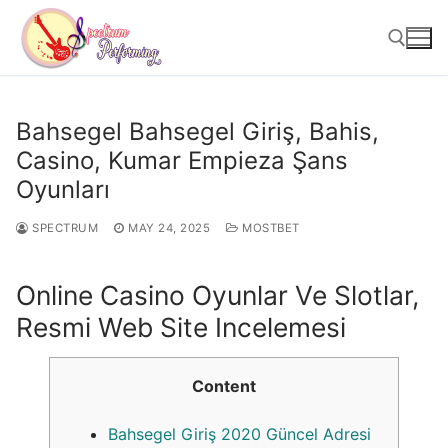
Skip
to
content
Search for:
Bahsegel Bahsegel Giriş, Bahis,
Casino, Kumar Empieza Şans
Oyunları
SPECTRUM
MAY 24, 2025
MOSTBET
Online Casino Oyunlar Ve Slotlar,
Resmi Web Site Incelemesi
Content
Bahsegel Giriş 2020 Güncel Adresi