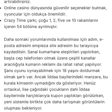
artırabilirsiniz.
Online casino dünyasında güvenilir seçenekler bulmak,
oyuncular⁤ için oldukça⁢ önemlidir.
Crazy Time çarkı, çoğu 1, 2, five ve 10 rakamlarını
içeren 54 bölüme ayrılmıştır.
Daha sonraki yorumlarımda kullanılması için adım, e-
posta adresim empieza site adresim bu tarayıcıya
kaydedilsin. Sanal kumarhane eleştirileri yapılırken,
başta cep telefonları olmak üzere çeşitli kanallar
aracılığıyla kumarın reklamı da rahat rahat yapılıyor.
Şans oyunu oynayabilmek için 18 yaşını doldurmak
olmak şartı var. Ancak İddaa bayilerindeki manzara, bu
kurala kimsenin uymadığını da gösteriyor. Henüz
ortaokul, lise çağındaki çocukların dahi İddaa
bayilerinde harçlıklarıyla kupon yaptıkları görülürken,
yeni sistemle birlikte çok daha tartışmalı görüntülerin
oluşması bekleniyor.