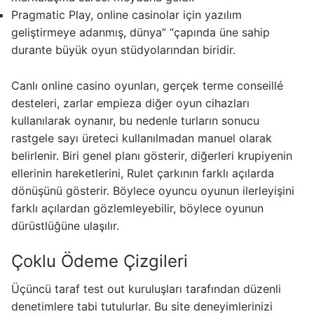
Pragmatic Play, online casinolar için yazılım
geliştirmeye adanmış, dünya” “çapında üne sahip
durante büyük oyun stüdyolarından biridir.
Canlı online casino oyunları, gerçek terme conseillé
desteleri, zarlar empieza diğer oyun cihazları
kullanılarak oynanır, bu nedenle turların sonucu
rastgele sayı üreteci kullanılmadan manuel olarak
belirlenir. Biri genel planı gösterir, diğerleri krupiyenin
ellerinin hareketlerini, Rulet çarkının farklı açılarda
dönüşünü gösterir. Böylece oyuncu oyunun ilerleyişini
farklı açılardan gözlemleyebilir, böylece oyunun
dürüstlüğüne ulaşılır.
Çoklu Ödeme Çizgileri
Üçüncü taraf test out kuruluşları tarafından düzenli
denetimlere tabi tutulurlar. Bu site deneyimlerinizi