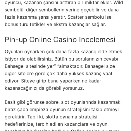
oyuncu, kazanan şansını arttıran bir miktar ekler. Wild
sembolü, diğer sembollerin yerine geçebilir ve daha
fazla kazanma şansı yaratır. Scatter sembolü ise,
bonus turu tetikler ve ekstra kazançlar sağlar.
Pin-up Online Casino Incelemesi
Oyunları oynarken çok daha fazla kazanç elde etmek
istiyor da olabilirsiniz. Bütün bu sorularınızın cevabı
Bahsegel sitesinde yer” “almaktadır. Bahsegel size
diğer sitelere göre çok daha yüksek kazanç vaat
ediyor. Siteye girip bunu yaparken ne kadar
kazanacağınızı da görebiliyorsunuz.
Basit gibi görünse sobre, slot oyunlarında kazanmak
biraz çaba empieza oyunun stratejisini takip etmeyi
gerektirir. Tabii ki, slotta oynama stratejisi,
hedeflerinize, tercih edilen kazançlara ve oyun