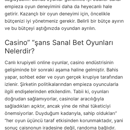
empieza oyun deneyimini daha da heyecanlı hale
getirir. Kazançlı bir oyun deneyimi için, öncelikle
bütçenizi iyi yönetmeniz gerekir. Belirli bir bütçe ayırın
ve bu bütçeyi aştığınızda oyundan ayrılın.
Casino” “şans Sanal Bet Oyunları
Nelerdir?
Canlı krupiyeli online oyunlar, casino endüstrisinin
gelişiminde bir sonraki aşama haline gelmiştir. Bahis
yapar, sohbet eder ve oyun gerçek krupiye tarafından
izlenir. Şirketin politikalarından empieza oyuncularla
ilgili endişelerinden etkilendim. Tabii ki, oyunları
doğrudan sağlamıyorlar, casinolar aracılığıyla
sağladıkları açıktır, ancak yine de nihai tüketiciyi
önemsiyorlar. Duyduğum kadarıyla, sahip oldukları”
“her oyun üçüncü taraf etkisinden korunmaktadır, yani
sonuç caisnonun iradesine değil, randoma bağlıdır.