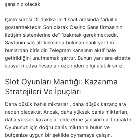
şansınız olacak.
İşlem süresi 15 dakika ile 1 saat arasında farklılık
göstermektedir. Son olarak Casino Şans firmasının
iletişim sistemlerine de” “bakmak gerekmektedir.
Sayfanın sağ alt kısmında bulunan canlı yardım
bunlardan birisidir. Telegram kanalının aktif hale
getirildiğini unutmamak şarttır. Bunun yanı sıra elbette
sosyal medya hesapları üzerinden bilgi alabilirsiniz.
Slot Oyunları Mantığı: Kazanma
Stratejileri Ve İpuçları
Daha düşük bahis miktarları, daha düşük kazançlara
neden olacaktır. Ancak, daha yüksek bahis miktarları,
daha yüksek kazançlar elde etme şansınızı artıracaktır.
Oyununuz için doğru bahis miktarını bulun ve
bütçenize uygun bir şekilde oynamaya çalışın.