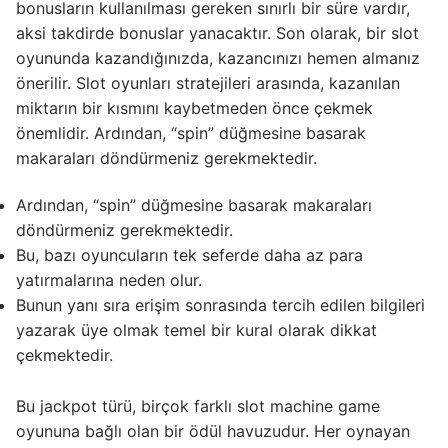
bonusların kullanılması gereken sınırlı bir süre vardır,
aksi takdirde bonuslar yanacaktır. Son olarak, bir slot
oyununda kazandığınızda, kazancınızı hemen almanız
önerilir. Slot oyunları stratejileri arasında, kazanılan
miktarın bir kısmını kaybetmeden önce çekmek
önemlidir. Ardından, “spin” düğmesine basarak
makaraları döndürmeniz gerekmektedir.
Ardından, “spin” düğmesine basarak makaraları
döndürmeniz gerekmektedir.
Bu, bazı oyuncuların tek seferde daha az para
yatırmalarına neden olur.
Bunun yanı sıra erişim sonrasında tercih edilen bilgileri
yazarak üye olmak temel bir kural olarak dikkat
çekmektedir.
Bu jackpot türü, birçok farklı slot machine game
oyununa bağlı olan bir ödül havuzudur. Her oynayan