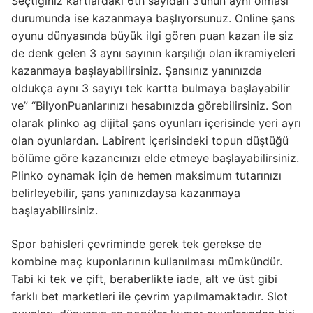
Seçtiğiniz kartlardaki 6th sayıdan 3’ünün aynı olması
durumunda ise kazanmaya başlıyorsunuz. Online şans
oyunu dünyasında büyük ilgi gören puan kazan ile siz
de denk gelen 3 aynı sayının karşılığı olan ikramiyeleri
kazanmaya başlayabilirsiniz. Şansınız yanınızda
oldukça aynı 3 sayıyı tek kartta bulmaya başlayabilir
ve” “BilyonPuanlarınızı hesabınızda görebilirsiniz. Son
olarak plinko ag dijital şans oyunları içerisinde yeri ayrı
olan oyunlardan. Labirent içerisindeki topun düştüğü
bölüme göre kazancınızı elde etmeye başlayabilirsiniz.
Plinko oynamak için de hemen maksimum tutarınızı
belirleyebilir, şans yanınızdaysa kazanmaya
başlayabilirsiniz.
Spor bahisleri çevriminde gerek tek gerekse de
kombine maç kuponlarının kullanılması mümkündür.
Tabi ki tek ve çift, beraberlikte iade, alt ve üst gibi
farklı bet marketleri ile çevrim yapılmamaktadır. Slot