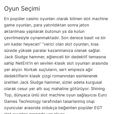
Oyun Seçimi
En popüler casino oyunları olarak bilinen slot machine
game oyunları, para yatırıldıktan sonra jeton
aktarılması yapılarak butonun ya da kolun
çevrilmesiyle oynanmaktadır. Son derece basit ve bir
um kadar heyecan” “verici olan slot oyunları, kısa
sürede yüksek paralar kazanmanıza olanak sağlar.
Jack Sludge hammer, eğlenceli bir dedektif temasına
sahip NetEnt’in en sevilen klasik slot oyunları arasında
yer alıyor. Korkak suçluların, sert empieza ağır
dedektiflerin klasik çizgi romanından esinlenerek
üretilen Jack Sludge hammer, sizler adeta kurgusal
olarak cesur yer altı suç mahaline götürüyor. Shining
Top, dünyaca ünlü slot machine oyun sağlayıcısı Euro
Games Technology tarafından tasarlanmış olup
oyuncular arasında oldukça beğenilen popüler EGT