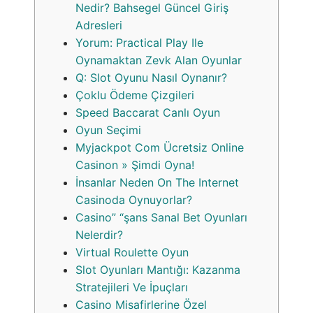
Nedir? Bahsegel Güncel Giriş
Adresleri
Yorum: Practical Play Ile
Oynamaktan Zevk Alan Oyunlar
Q: Slot Oyunu Nasıl Oynanır?
Çoklu Ödeme Çizgileri
Speed Baccarat Canlı Oyun
Oyun Seçimi
Myjackpot Com Ücretsiz Online
Casinon » Şimdi Oyna!
İnsanlar Neden On The Internet
Casinoda Oynuyorlar?
Casino” “şans Sanal Bet Oyunları
Nelerdir?
Virtual Roulette Oyun
Slot Oyunları Mantığı: Kazanma
Stratejileri Ve İpuçları
Casino Misafirlerine Özel