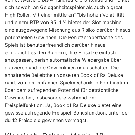
sich sowohl an Gelegenheitsspieler als auch a great
High Roller. Mit einer mittleren” “bis hohen Volatilität
und einem RTP von 95, 1 % bietet der Slot machine
eine ausgewogene Mischung aus Risiko darüber hinaus
potenziellen Gewinnen. Die Benutzeroberfläche des
Spiels ist benutzerfreundlich darüber hinaus
ermöglicht es den Spielern, ihre Einsätze einfach
anzupassen, perish automatische Wiedergabe über
aktivieren und die Gewinnlinien umzuschalten. Die
anhaltende Beliebtheit vonseiten Book of Ra Deluxe
rührt von der einfachen Spielmechanik in Kombination
über dem aufregenden Potenzial für beträchtliche
Gewinne her, insbesondere während der
Freispielfunktion. Ja, Book of Ra Deluxe bietet eine
gewisse aufregende Freispiel-Bonusfunktion, unter der
du 12 Freispiele gewinnen vermagst.