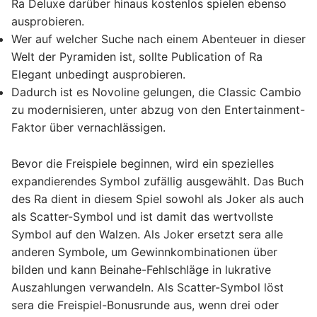
Ra Deluxe darüber hinaus kostenlos spielen ebenso
ausprobieren.
Wer auf welcher Suche nach einem Abenteuer in dieser
Welt der Pyramiden ist, sollte Publication of Ra
Elegant unbedingt ausprobieren.
Dadurch ist es Novoline gelungen, die Classic Cambio
zu modernisieren, unter abzug von den Entertainment-
Faktor über vernachlässigen.
Bevor die Freispiele beginnen, wird ein spezielles
expandierendes Symbol zufällig ausgewählt. Das Buch
des Ra dient in diesem Spiel sowohl als Joker als auch
als Scatter-Symbol und ist damit das wertvollste
Symbol auf den Walzen. Als Joker ersetzt sera alle
anderen Symbole, um Gewinnkombinationen über
bilden und kann Beinahe-Fehlschläge in lukrative
Auszahlungen verwandeln. Als Scatter-Symbol löst
sera die Freispiel-Bonusrunde aus, wenn drei oder