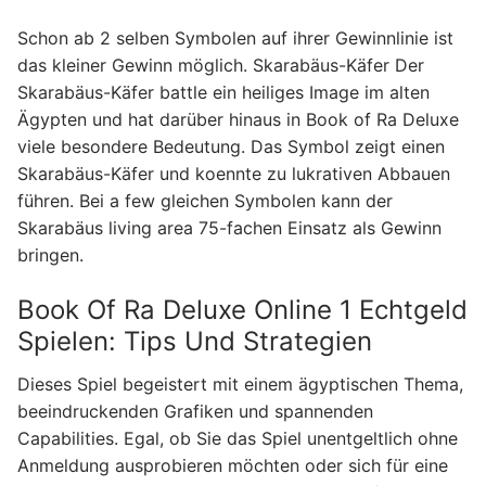
Schon ab 2 selben Symbolen auf ihrer Gewinnlinie ist
das kleiner Gewinn möglich. Skarabäus-Käfer Der
Skarabäus-Käfer battle ein heiliges Image im alten
Ägypten und hat darüber hinaus in Book of Ra Deluxe
viele besondere Bedeutung. Das Symbol zeigt einen
Skarabäus-Käfer und koennte zu lukrativen Abbauen
führen. Bei a few gleichen Symbolen kann der
Skarabäus living area 75-fachen Einsatz als Gewinn
bringen.
Book Of Ra Deluxe Online 1 Echtgeld
Spielen: Tips Und Strategien
Dieses Spiel begeistert mit einem ägyptischen Thema,
beeindruckenden Grafiken und spannenden
Capabilities. Egal, ob Sie das Spiel unentgeltlich ohne
Anmeldung ausprobieren möchten oder sich für eine