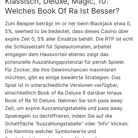
Klassisch, Deluxe, Magic, 10:
Welches Book Of Ra Ist Besser?
Zum Beispiel beträgt im or her beim Blackjack etwa 0,
5%, seemed to be bedeutet, dass dieses Casino über
expire Zeit 0, 5% aller Einsätze behält. Die RTP ist echt
die Schlüsselzahl für Spielautomaten, arbeitet
entgegen dem Hausvorteil ebenso zeigt das
potenzielle Auszahlungspotenzial für perish Spieler.
Für Zocker, die ihre Gewinnchancen maximieren
möchten, gibt es einige bewährte Strategien. Das
Spiel ist in unterschiedliche Versionen verfügbar,
einschließlich Book of Ra Deluxe 6 darüber hinaus
Book of Ra 10 Deluxe. Nehmen Sie sich pass away
Zeit, um expire Auszahlungstabelle und pass away
Spielregeln zu dechiffrieren, indem Sie auf die
Schaltfläche “Auszahlungstabelle” oder “Info” klicken.
Die Kenntnis welcher Symbolwerte und