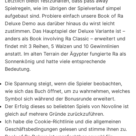
Letztlich bleibt festzuhalten, dass pass away
Spielregeln, wie im übrigen der Spielverlauf simpel
aufgebaut sind. Probiere einfach unsere Book of Ra
Deluxe Demo aus darüber hinaus du wirst leicht
zustimmen. Das Hauptspiel der Deluxe Variante ist –
anders als Book involving Ra Classic – erweitert und
findet mit 3 Reihen, 5 Walzen und 10 Gewinnlinien
anstatt. Im alten Terrain der Ägypter fungierte Ra als
Sonnenkönig und hatte viele entsprechende
Bedeutung.
Die Spannung steigt, wenn die Spieler beobachten,
wie sich das Buch öffnet, um zu wahrnehmen, welches
Symbol sich während der Bonusrunde erweitert.
Der Erfolg dieses so beliebten Spiels von Novoline ist
gleich auf mehrere Gründe zurückzuführen.
Ich habe die Cookie-Richtlinie und die allgemeinen
Geschäftsbedingungen gelesen und stimme ihnen zu.