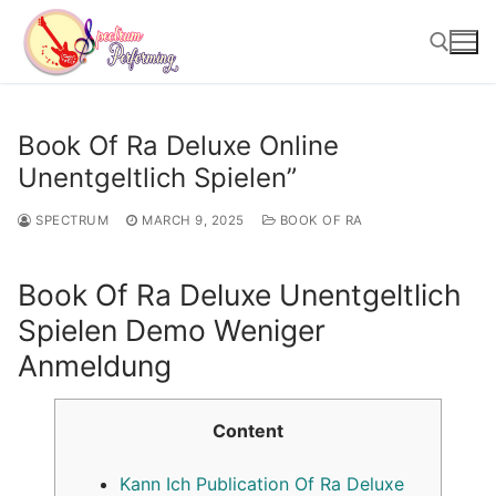
Skip
to
content
Search for:
Book Of Ra Deluxe Online
Unentgeltlich Spielen”
SPECTRUM
MARCH 9, 2025
BOOK OF RA
Book Of Ra Deluxe Unentgeltlich
Spielen Demo Weniger
Anmeldung
Content
Kann Ich Publication Of Ra Deluxe