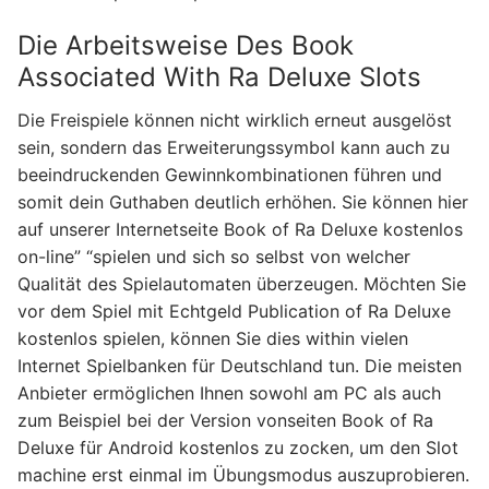
Die Arbeitsweise Des Book
Associated With Ra Deluxe Slots
Die Freispiele können nicht wirklich erneut ausgelöst
sein, sondern das Erweiterungssymbol kann auch zu
beeindruckenden Gewinnkombinationen führen und
somit dein Guthaben deutlich erhöhen. Sie können hier
auf unserer Internetseite Book of Ra Deluxe kostenlos
on-line” “spielen und sich so selbst von welcher
Qualität des Spielautomaten überzeugen. Möchten Sie
vor dem Spiel mit Echtgeld Publication of Ra Deluxe
kostenlos spielen, können Sie dies within vielen
Internet Spielbanken für Deutschland tun. Die meisten
Anbieter ermöglichen Ihnen sowohl am PC als auch
zum Beispiel bei der Version vonseiten Book of Ra
Deluxe für Android kostenlos zu zocken, um den Slot
machine erst einmal im Übungsmodus auszuprobieren.