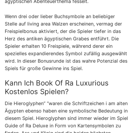
ägyptischen Abenteuerthema fesselt.
Wenn drei oder lieber Buchsymbole an beliebiger
Stelle auf living area Walzen erscheinen, vermag der
Freispielbonus aktiviert, der die Spieler tiefer in das
Herz des antiken ägyptischen Grabes entführt. Die
Spieler erhalten 10 Freispiele, während derer ein
spezielles expandierendes Symbol zufällig ausgewählt
wird. In dieser Bonusrunde ist das wahre Potenzial des
Spiels für große Gewinne ins Spiel.
Kann Ich Book Of Ra Luxurious
Kostenlos Spielen?
Die Hieroglyphen” “waren die Schriftzeichen i am alten
Ägypten ebenso haben eine symbolische Bedeutung in
diesem Spiel. Hieroglyphen sind immer wieder im Spiel
Guide of Ra Deluxe in Form von Kartensymbolen zu