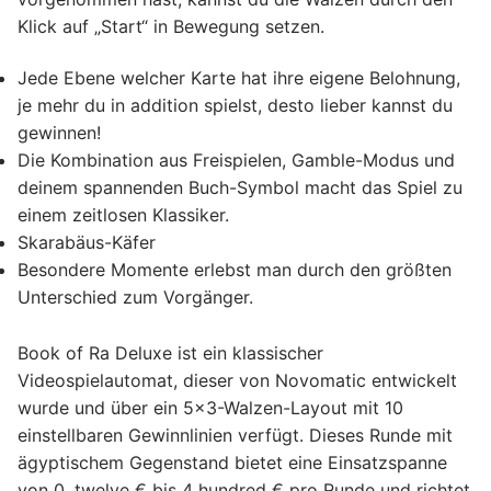
Klick auf „Start“ in Bewegung setzen.
Jede Ebene welcher Karte hat ihre eigene Belohnung,
je mehr du in addition spielst, desto lieber kannst du
gewinnen!
Die Kombination aus Freispielen, Gamble-Modus und
deinem spannenden Buch-Symbol macht das Spiel zu
einem zeitlosen Klassiker.
Skarabäus-Käfer
Besondere Momente erlebst man durch den größten
Unterschied zum Vorgänger.
Book of Ra Deluxe ist ein klassischer
Videospielautomat, dieser von Novomatic entwickelt
wurde und über ein 5×3-Walzen-Layout mit 10
einstellbaren Gewinnlinien verfügt. Dieses Runde mit
ägyptischem Gegenstand bietet eine Einsatzspanne
von 0, twelve € bis 4 hundred € pro Runde und richtet