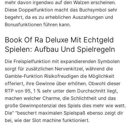
mehr davon irgendwo auf den Walzen erscheinen.
Diese Doppelfunktion macht das Buchsymbol sehr
begehrt, da es zu erheblichen Auszahlungen und
Bonusfunktionen führen kann.
Book Of Ra Deluxe Mit Echtgeld
Spielen: Aufbau Und Spielregeln
Die Freispielfunktion mit expandierenden Symbolen
sorgt für zusätzlichen Nervenkitzel, während die
Gamble-Funktion Risikofreudigen die Möglichkeit
offeriert, ihre Gewinne über erhöhen. Obwohl dieser
RTP von 95, 1 % sehr unter dem Durchschnitt liegt,
machen welcher Charme, die Schlichtheit und das
große Gewinnpotenzial des Spiels dies mehr wie wett.
Die” “beschert maximalen Spielspaß ebenso zeigt dir
bei, wie der Slot machine funktioniert.