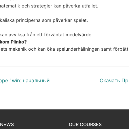
tematik och strategier kan påverka utfallet.
ikaliska principerna som påverkar spelet.
an avviksa från ett förväntat medelvärde.
akom Plinko?
pelets mekanik och kan öka spelunderhållningen samt förbättr
Next
оре 1win: начальный
Cкaчaть Пp
post:
 NEWS
OUR COURSES