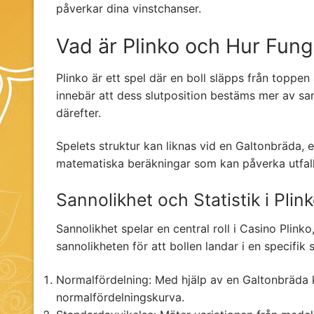
påverkar dina vinstchanser.
Vad är Plinko och Hur Fung
Plinko är ett spel där en boll släpps från toppe
innebär att dess slutposition bestäms mer av san
därefter.
Spelets struktur kan liknas vid en Galtonbräda, e
matematiska beräkningar som kan påverka utfalle
Sannolikhet och Statistik i Plin
Sannolikhet spelar en central roll i Casino Plin
sannolikheten för att bollen landar i en specifik 
Normalfördelning: Med hjälp av en Galtonbräda ka
normalfördelningskurva.