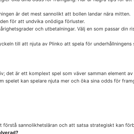
ningen är det mest sannolikt att bollen landar nära mitten.
 den för att undvika onödiga förluster.
vårighetsgrader och utbetalningar. Välj en som passar din ris
ckeln till att njuta av Plinko att spela för underhållningen
driv; det är ett komplext spel som väver samman element av
 spelet kan spelare njuta mer och öka sina odds för framgån
t förstå sannolikhetsläran och att satsa strategiskt kan för
volverad?