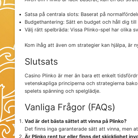
Satsa på centrala slots: Baserat på normalfördel
Budgethantering: Sätt en budget och håll dig till
Välj rätt spelbräda: Vissa Plinko-spel har olika s
Kom ihåg att även om strategier kan hjälpa, är ny
Slutsats
Casino Plinko är mer än bara ett enkelt tidsför
vetenskapliga principerna och strategierna bakom
spelets spänning och spelglädje.
Vanliga Frågor (FAQs)
Vad är det bästa sättet att vinna på Plinko?
Det finns inga garanterade sätt att vinna, men at
Är Plinko rent tur eller finns det skicklighet in