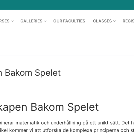
RSES
GALLERIES
OUR FACULTIES
CLASSES
REGI
Search for:
n Bakom Spelet
skapen Bakom Spelet
nerar matematik och underhållning på ett unikt sätt. Det ha
rtikel kommer vi att utforska de komplexa principerna och 