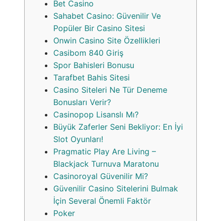
Bet Casino
Sahabet Casino: Güvenilir Ve
Popüler Bir Casino Sitesi
Onwin Casino Site Özellikleri
Casibom 840 Giriş
Spor Bahisleri Bonusu
Tarafbet Bahis Sitesi
Casino Siteleri Ne Tür Deneme
Bonusları Verir?
Casinopop Lisanslı Mı?
Büyük Zaferler Seni Bekliyor: En İyi
Slot Oyunları!
Pragmatic Play Are Living –
Blackjack Turnuva Maratonu
Casinoroyal Güvenilir Mi?
Güvenilir Casino Sitelerini Bulmak
İçin Several Önemli Faktör
Poker