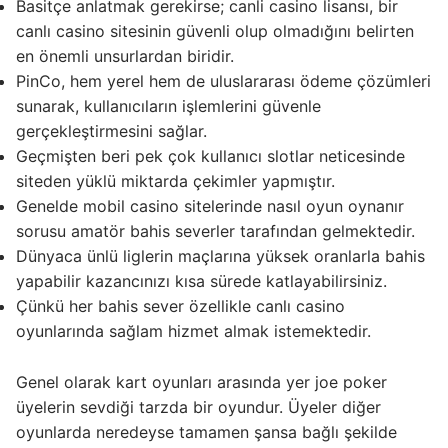
Basitçe anlatmak gerekirse; canli casino lisansı, bir
canlı casino sitesinin güvenli olup olmadığını belirten
en önemli unsurlardan biridir.
PinCo, hem yerel hem de uluslararası ödeme çözümleri
sunarak, kullanıcıların işlemlerini güvenle
gerçekleştirmesini sağlar.
Geçmişten beri pek çok kullanıcı slotlar neticesinde
siteden yüklü miktarda çekimler yapmıştır.
Genelde mobil casino sitelerinde nasıl oyun oynanır
sorusu amatör bahis severler tarafından gelmektedir.
Dünyaca ünlü liglerin maçlarına yüksek oranlarla bahis
yapabilir kazancınızı kısa sürede katlayabilirsiniz.
Çünkü her bahis sever özellikle canlı casino
oyunlarında sağlam hizmet almak istemektedir.
Genel olarak kart oyunları arasında yer joe poker
üyelerin sevdiği tarzda bir oyundur. Üyeler diğer
oyunlarda neredeyse tamamen şansa bağlı şekilde