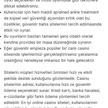
dikkat edebilirsiniz.
Kullanıcılar için hem maddi sprained ankle treatment
de kişisel veri güvenliği açısından kritik olan bu
özellikler, güvenilir bahis sitelerinin tercih edilmesinde
etkili rol oynar.
Bu oyunların bazıları tamamen şans odaklı olarak
kendine provides bir masa düzeneğinde oynanır.
Eğer güvenilir empieza popüler bir canlı casino
sitesinde işlemlerinizi gerçekleştirirseniz yakalanma
olasılığınız neredeyse imkansız bir hale gelecektir.
Sitelerin müşteri hizmetleri birimleri hızlı ve etkili
şekilde destek sunduğunu gözlemledik. Casino
sitelerinin adresi, kullanıcılarına hızlı ve güvenilir
ödeme seçenekleri sunar. Kredi kartı, banka havalesi,
e-cüzdanlar gibi farklı ödeme yöntemleri tercih
edilebilir. En iyi online casino siteleri, kullanıcılarının