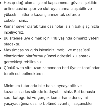
Hesap doğrulama işlemi kapsamında güvenli şekilde
online casino spor ve slot oyunlarına ulaşabilir ve
yüksek limitlerle kazançlarınızı tek seferde
çekebilirsiniz.
Kumar sever olarak tüm casinoları sizin bakış açınızla
inceliyoruz.
Bu sitelere üye olmak için +18 yaşında olmanız yeterli
olacaktır.
Maxsimcasino giriş işleminizi mobil ve masaüstü
cihazlardan platformu güncel adresini kullanarak
gerçekleştirebilirsiniz.
Çünkü web site uzun zamandan beri üyeler tarafından
tercih edilebilmektedir.
Minimum tutarlarla bile bahis oynayabilir ve
kazancınızı kıs sürede katlayabilirsiniz. Bol bonuslu
spor kategorisi ve gerçek kumarhane deneyimi
yaşayacağınız casino bölümü avantajlı seçenekler