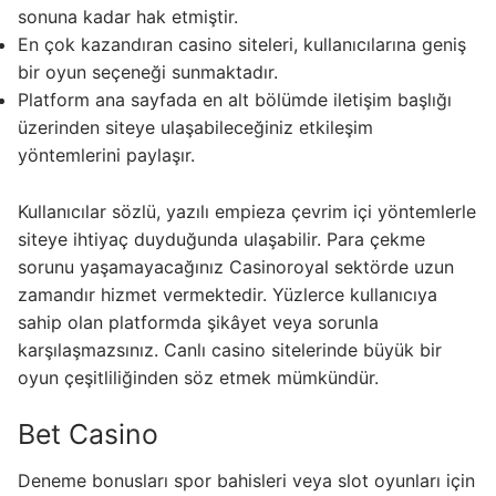
sonuna kadar hak etmiştir.
En çok kazandıran casino siteleri, kullanıcılarına geniş
bir oyun seçeneği sunmaktadır.
Platform ana sayfada en alt bölümde iletişim başlığı
üzerinden siteye ulaşabileceğiniz etkileşim
yöntemlerini paylaşır.
Kullanıcılar sözlü, yazılı empieza çevrim içi yöntemlerle
siteye ihtiyaç duyduğunda ulaşabilir. Para çekme
sorunu yaşamayacağınız Casinoroyal sektörde uzun
zamandır hizmet vermektedir. Yüzlerce kullanıcıya
sahip olan platformda şikâyet veya sorunla
karşılaşmazsınız. Canlı casino sitelerinde büyük bir
oyun çeşitliliğinden söz etmek mümkündür.
Bet Casino
Deneme bonusları spor bahisleri veya slot oyunları için