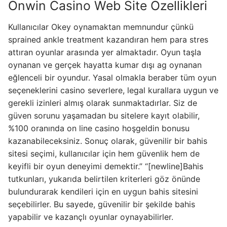
Onwin Casino Web Site Özellikleri
Kullanıcılar Okey oynamaktan memnundur çünkü
sprained ankle treatment kazandıran hem para stres
attıran oyunlar arasında yer almaktadır. Oyun taşla
oynanan ve gerçek hayatta kumar dışı ag oynanan
eğlenceli bir oyundur. Yasal olmakla beraber tüm oyun
seçeneklerini casino severlere, legal kurallara uygun ve
gerekli izinleri almış olarak sunmaktadırlar. Siz de
güven sorunu yaşamadan bu sitelere kayıt olabilir,
%100 oranında on line casino hoşgeldin bonusu
kazanabileceksiniz. Sonuç olarak, güvenilir bir bahis
sitesi seçimi, kullanıcılar için hem güvenlik hem de
keyifli bir oyun deneyimi demektir.” “[newline]Bahis
tutkunları, yukarıda belirtilen kriterleri göz önünde
bulundurarak kendileri için en uygun bahis sitesini
seçebilirler. Bu sayede, güvenilir bir şekilde bahis
yapabilir ve kazançlı oyunlar oynayabilirler.