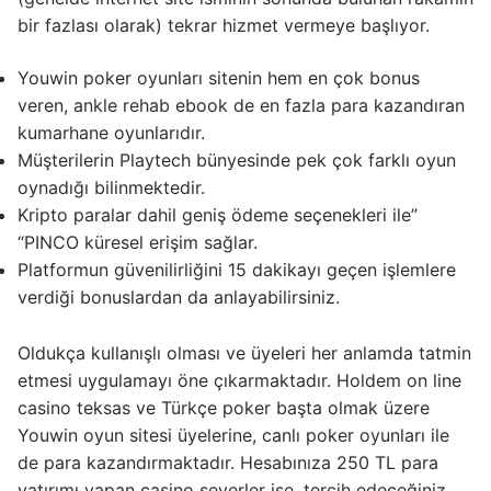
bir fazlası olarak) tekrar hizmet vermeye başlıyor.
Youwin poker oyunları sitenin hem en çok bonus
veren, ankle rehab ebook de en fazla para kazandıran
kumarhane oyunlarıdır.
Müşterilerin Playtech bünyesinde pek çok farklı oyun
oynadığı bilinmektedir.
Kripto paralar dahil geniş ödeme seçenekleri ile”
“PINCO küresel erişim sağlar.
Platformun güvenilirliğini 15 dakikayı geçen işlemlere
verdiği bonuslardan da anlayabilirsiniz.
Oldukça kullanışlı olması ve üyeleri her anlamda tatmin
etmesi uygulamayı öne çıkarmaktadır. Holdem on line
casino teksas ve Türkçe poker başta olmak üzere
Youwin oyun sitesi üyelerine, canlı poker oyunları ile
de para kazandırmaktadır. Hesabınıza 250 TL para
yatırımı yapan casino severler ise, tercih edeceğiniz