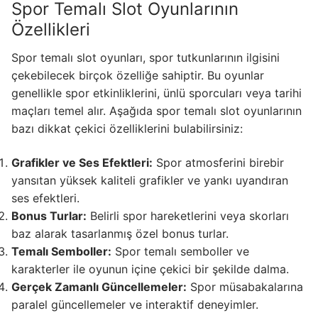
Spor Temalı Slot Oyunlarının
Özellikleri
Spor temalı slot oyunları, spor tutkunlarının ilgisini
çekebilecek birçok özelliğe sahiptir. Bu oyunlar
genellikle spor etkinliklerini, ünlü sporcuları veya tarihi
maçları temel alır. Aşağıda spor temalı slot oyunlarının
bazı dikkat çekici özelliklerini bulabilirsiniz:
Grafikler ve Ses Efektleri:
Spor atmosferini birebir
yansıtan yüksek kaliteli grafikler ve yankı uyandıran
ses efektleri.
Bonus Turlar:
Belirli spor hareketlerini veya skorları
baz alarak tasarlanmış özel bonus turlar.
Temalı Semboller:
Spor temalı semboller ve
karakterler ile oyunun içine çekici bir şekilde dalma.
Gerçek Zamanlı Güncellemeler:
Spor müsabakalarına
paralel güncellemeler ve interaktif deneyimler.