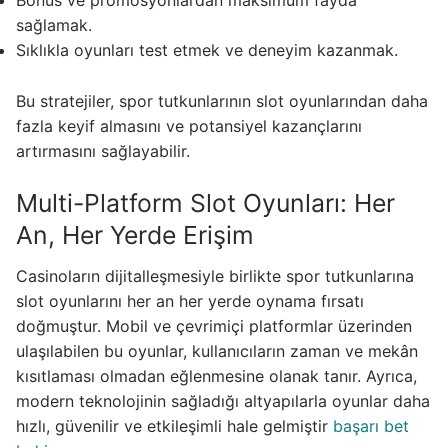
Bonus ve promosyonlardan maksimum fayda
sağlamak.
Sıklıkla oyunları test etmek ve deneyim kazanmak.
Bu stratejiler, spor tutkunlarının slot oyunlarından daha
fazla keyif almasını ve potansiyel kazançlarını
artırmasını sağlayabilir.
Multi-Platform Slot Oyunları: Her
An, Her Yerde Erişim
Casinoların dijitalleşmesiyle birlikte spor tutkunlarına
slot oyunlarını her an her yerde oynama fırsatı
doğmuştur. Mobil ve çevrimiçi platformlar üzerinden
ulaşılabilen bu oyunlar, kullanıcıların zaman ve mekân
kısıtlaması olmadan eğlenmesine olanak tanır. Ayrıca,
modern teknolojinin sağladığı altyapılarla oyunlar daha
hızlı, güvenilir ve etkileşimli hale gelmiştir
başarı bet