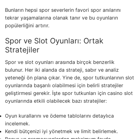
Bunların hepsi spor severlerin favori spor anılarını
tekrar yaşamalarına olanak tanır ve bu oyunların
popülerliğini artırır.
Spor ve Slot Oyunları: Ortak
Stratejiler
Spor ve slot oyunları arasında birçok benzerlik
bulunur. Her iki alanda da strateji, sabır ve analiz
yeteneği ön plana çıkar. Yine de, spor tutkunlarının slot
oyunlarında başarılı olabilmesi için belirli stratejiler
geliştirmesi gerekir. İşte spor tutkunları için casino slot
oyunlarında etkili olabilecek bazı stratejiler:
Oyun kurallarını ve ödeme tablolarını detaylıca
incelemek.
Kendi bütçenizi iyi yönetmek ve limit belirlemek.