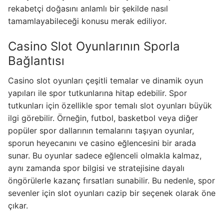
rekabetçi doğasını anlamlı bir şekilde nasıl
tamamlayabileceği konusu merak ediliyor.
Casino Slot Oyunlarının Sporla
Bağlantısı
Casino slot oyunları çeşitli temalar ve dinamik oyun
yapıları ile spor tutkunlarına hitap edebilir. Spor
tutkunları için özellikle spor temalı slot oyunları büyük
ilgi görebilir. Örneğin, futbol, basketbol veya diğer
popüler spor dallarının temalarını taşıyan oyunlar,
sporun heyecanını ve casino eğlencesini bir arada
sunar. Bu oyunlar sadece eğlenceli olmakla kalmaz,
aynı zamanda spor bilgisi ve stratejisine dayalı
öngörülerle kazanç fırsatları sunabilir. Bu nedenle, spor
sevenler için slot oyunları cazip bir seçenek olarak öne
çıkar.