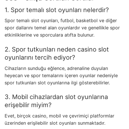
1. Spor temalı slot oyunları nelerdir?
Spor temalı slot oyunları, futbol, basketbol ve diğer
spor dallarını temel alan oyunlardır ve genellikle spor
etkinliklerine ve sporculara atıfta bulunur.
2. Spor tutkunları neden casino slot
oyunlarını tercih ediyor?
Cihazların sunduğu eğlence, adrenaline duyulan
heyecan ve spor temalarını içeren oyunlar nedeniyle
spor tutkunları slot oyunlarına ilgi gösterebilirler.
3. Mobil cihazlardan slot oyunlarına
erişebilir miyim?
Evet, birçok casino, mobil ve çevrimiçi platformlar
üzerinden erişilebilir slot oyunları sunmaktadır.