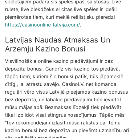
spēlētājiem padara šīs spēles īpaši saistošas. Live
rulete, live blekdžeks el citas live spēles ir ideāli
piemērotas tiem, kuri meklē reālistisku pieredzi
https://casinoonline-latvija.com/
.
Latvijas Naudas Atmaksas Un
Ārzemju Kazino Bonusi
Visvilinošākie online kazino piedāvājumi ir bez
depozita bonusi. Gandrīz visi kazino tos piedāvā,
tāpēc tiem, kuriem šie bonusi patīk, būs jāpameklē
cītīgi, lai atrastu savējo. CasinoLV. net komanda
regulāri vēro visus Latvijā pieejamos kazino bonusus
bez depozīta, un labākie piedāvājumi tiek ievietoti
mūsu mājaslapā. Bezmaksas līdzekļi tiek piedāvāti
tikai izpildot visai stingrus nosacījumus. Tāpēc mēs”
“tev rekomendējam izlasīt mūsu rakstus par tēmu
kazino bonusi bez depozīta un pievērst uzmanību arī