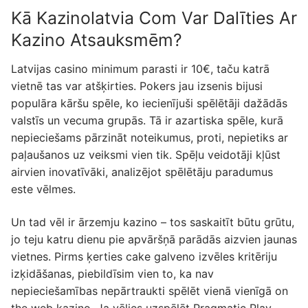
Kā Kazinolatvia Com Var Dalīties Ar
Kazino Atsauksmēm?
Latvijas casino minimum parasti ir 10€, taču katrā
vietnē tas var atšķirties. Pokers jau izsenis bijusi
populāra kāršu spēle, ko iecienījuši spēlētāji dažādās
valstīs un vecuma grupās. Tā ir azartiska spēle, kurā
nepieciešams pārzināt noteikumus, proti, nepietiks ar
paļaušanos uz veiksmi vien tik. Spēļu veidotāji kļūst
airvien inovatīvāki, analizējot spēlētāju paradumus
este vēlmes.
Un tad vēl ir ārzemju kazino – tos saskaitīt būtu grūtu,
jo teju katru dienu pie apvāršņā parādās aizvien jaunas
vietnes. Pirms ķerties cake galveno izvēles kritēriju
izķidāšanas, piebildīsim vien to, ka nav
nepieciešamības nepārtraukti spēlēt vienā vienīgā on
the web kazino. Ja vēlies uzspēlēt Pragmatic Play