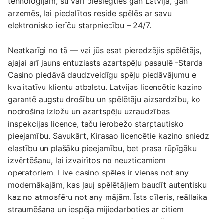
tehnoloģijām, su vari pieslēgties gan Latvijā, gan
arzemēs, lai piedalītos reside spēlēs ar savu
elektronisko ierīču starpniecību – 24/7.
Neatkarīgi no tā — vai jūs esat pieredzējis spēlētājs,
ajajai arī jauns entuziasts azartspēļu pasaulē -Starda
Casino piedāvā daudzveidīgu spēļu piedāvājumu el
kvalitatīvu klientu atbalstu. Latvijas licencētie kazino
garantē augstu drošību un spēlētāju aizsardzību, ko
nodrošina Izložu un azartspēļu uzraudzības
inspekcijas licence, taču ierobežo starptautisko
pieejamību. Savukārt, Kirasao licencētie kazino sniedz
elastību un plašāku pieejamību, bet prasa rūpīgāku
izvērtēšanu, lai izvairītos no neuzticamiem
operatoriem. Live casino spēles ir vienas not any
modernākajām, kas ļauj spēlētājiem baudīt autentisku
kazino atmosfēru not any mājām. Īsts dīleris, reāllaika
straumēšana un iespēja mijiedarboties ar citiem