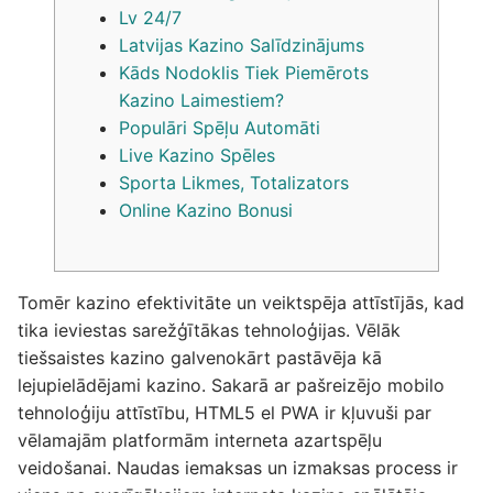
Lv 24/7
Latvijas Kazino Salīdzinājums
Kāds Nodoklis Tiek Piemērots
Kazino Laimestiem?
Populāri Spēļu Automāti
Live Kazino Spēles
Sporta Likmes, Totalizators
Online Kazino Bonusi
Tomēr kazino efektivitāte un veiktspēja attīstījās, kad
tika ieviestas sarežģītākas tehnoloģijas. Vēlāk
tiešsaistes kazino galvenokārt pastāvēja kā
lejupielādējami kazino. Sakarā ar pašreizējo mobilo
tehnoloģiju attīstību, HTML5 el PWA ir kļuvuši par
vēlamajām platformām interneta azartspēļu
veidošanai. Naudas iemaksas un izmaksas process ir