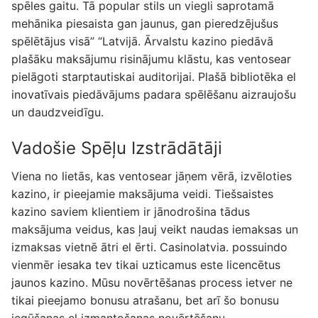
spēles gaitu. Tā popular stils un viegli saprotamā
mehānika piesaista gan jaunus, gan pieredzējušus
spēlētājus visā” “Latvijā. Ārvalstu kazino piedāvā
plašāku maksājumu risinājumu klāstu, kas ventosear
pielāgoti starptautiskai auditorijai. Plašā bibliotēka el
inovatīvais piedāvājums padara spēlēšanu aizraujošu
un daudzveidīgu.
Vadošie Spēļu Izstrādātāji
Viena no lietās, kas ventosear jāņem vērā, izvēloties
kazino, ir pieejamie maksājuma veidi. Tiešsaistes
kazino saviem klientiem ir jānodrošina tādus
maksājuma veidus, kas ļauj veikt naudas iemaksas un
izmaksas vietnē ātri el ērti. Casinolatvia. possuindo
vienmēr iesaka tev tikai uzticamus este licencētus
jaunos kazino. Mūsu novērtēšanas process ietver ne
tikai pieejamo bonusu atrašanu, bet arī šo bonusu
iegūšanas el izmantošanas novērtēšanu.