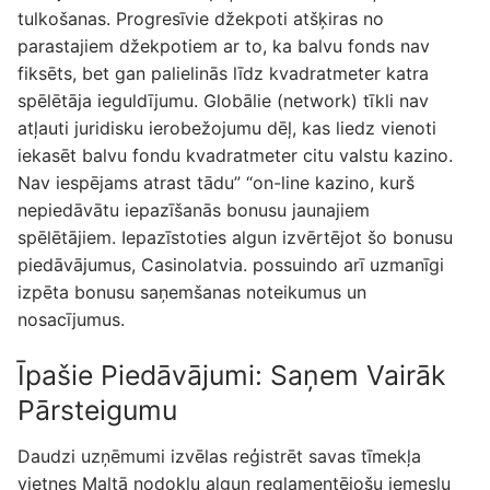
tulkošanas. Progresīvie džekpoti atšķiras no
parastajiem džekpotiem ar to, ka balvu fonds nav
fiksēts, bet gan palielinās līdz kvadratmeter katra
spēlētāja ieguldījumu. Globālie (network) tīkli nav
atļauti juridisku ierobežojumu dēļ, kas liedz vienoti
iekasēt balvu fondu kvadratmeter citu valstu kazino.
Nav iespējams atrast tādu” “on-line kazino, kurš
nepiedāvātu iepazīšanās bonusu jaunajiem
spēlētājiem. Iepazīstoties algun izvērtējot šo bonusu
piedāvājumus, Casinolatvia. possuindo arī uzmanīgi
izpēta bonusu saņemšanas noteikumus un
nosacījumus.
Īpašie Piedāvājumi: Saņem Vairāk
Pārsteigumu
Daudzi uzņēmumi izvēlas reģistrēt savas tīmekļa
vietnes Maltā nodokļu algun reglamentējošu iemeslu