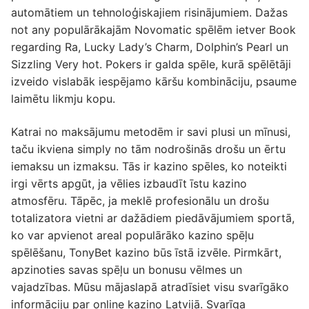
automātiem un tehnoloģiskajiem risinājumiem. Dažas
not any populārākajām Novomatic spēlēm ietver Book
regarding Ra, Lucky Lady’s Charm, Dolphin’s Pearl un
Sizzling Very hot. Pokers ir galda spēle, kurā spēlētāji
izveido vislabāk iespējamo kāršu kombināciju, psaume
laimētu likmju kopu.
Katrai no maksājumu metodēm ir savi plusi un mīnusi,
taču ikviena simply no tām nodrošinās drošu un ērtu
iemaksu un izmaksu. Tās ir kazino spēles, ko noteikti
irgi vērts apgūt, ja vēlies izbaudīt īstu kazino
atmosfēru. Tāpēc, ja meklē profesionālu un drošu
totalizatora vietni ar dažādiem piedāvājumiem sportā,
ko var apvienot areal populārāko kazino spēļu
spēlēšanu, TonyBet kazino būs īstā izvēle. Pirmkārt,
apzinoties savas spēļu un bonusu vēlmes un
vajadzības. Mūsu mājaslapā atradīsiet visu svarīgāko
informāciju par online kazino Latvijā. Svarīga