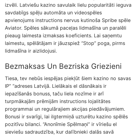
izvēli. Latviešu kazino savulaik lielu popularitāti ieguva
savdabīgs spēļu automāta un videospēles
apvienojums instructions nervus kutinoša Spribe spēle
Aviator. Spēles sākumā paceļas lidmašīna un paralēli
pieaug laimesta izmaksas koeficients. Lai saņemtu
laimestu, spēlātājam ir jāuzspiež “Stop” poga, pirms
lidmašīna ir aizlidojusi.
Bezmaksas Un Bezriska Griezieni
Tiesa, tev nebūs iespējas piekļūt šiem kazino no savas
IP” “adreses Latvijā. Lielākais el dāsnākais ir
iepazīšanās bonuss, taču liela nozīme ir arī
turpmākajām prēmijām instructions lojalitātes
programmai un regulārajiem akcijas piedāvājumiem.
Bonusi ir svarīgi, lai ilgtermiņā uzturētu kazino spēlēs
pozitīvu bilanci. “Anonīmie Spēlmaņi” ir vīriešu el
sieviešu sadraudzība, kur dalībnieki dalās savā