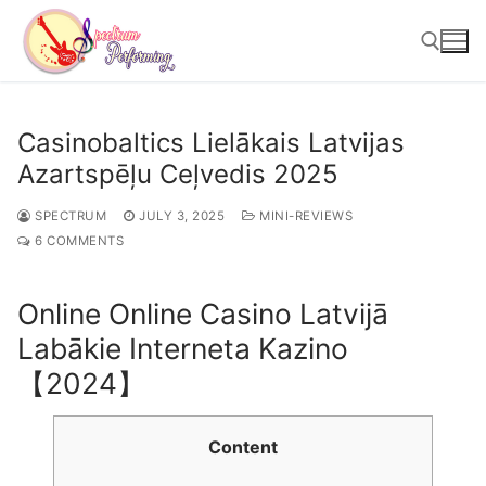
Skip
to
content
Search for:
Casinobaltics Lielākais Latvijas
Azartspēļu Ceļvedis 2025
SPECTRUM
JULY 3, 2025
MINI-REVIEWS
6 COMMENTS
Online Online Casino Latvijā
Labākie Interneta Kazino
【2024】
Content