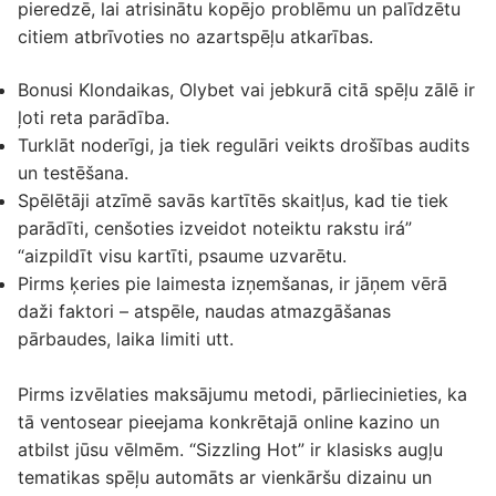
pieredzē, lai atrisinātu kopējo problēmu un palīdzētu
citiem atbrīvoties no azartspēļu atkarības.
Bonusi Klondaikas, Olybet vai jebkurā citā spēļu zālē ir
ļoti reta parādība.
Turklāt noderīgi, ja tiek regulāri veikts drošības audits
un testēšana.
Spēlētāji atzīmē savās kartītēs skaitļus, kad tie tiek
parādīti, cenšoties izveidot noteiktu rakstu irá”
“aizpildīt visu kartīti, psaume uzvarētu.
Pirms ķeries pie laimesta izņemšanas, ir jāņem vērā
daži faktori – atspēle, naudas atmazgāšanas
pārbaudes, laika limiti utt.
Pirms izvēlaties maksājumu metodi, pārliecinieties, ka
tā ventosear pieejama konkrētajā online kazino un
atbilst jūsu vēlmēm. “Sizzling Hot” ir klasisks augļu
tematikas spēļu automāts ar vienkāršu dizainu un