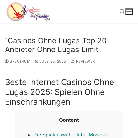
Skip
to
content
Search for:
“Casinos Ohne Lugas Top 20
Anbieter Ohne Lugas Limit
SPECTRUM
JULY 20, 2025
REVIEWER
Beste Internet Casinos Ohne
Lugas 2025: Spielen Ohne
Einschränkungen
Content
Die Spielauswahl Unter Mostbet