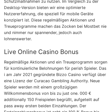
Schutzmaßnahmen zu nutzen. Im Vergleich zu der
Desktop-Version bieten wir eine optimierte
Nutzererfahrung, die speziell für mobile Geräte
konzipiert ist. Diese regelmäßigen Aktionen und
Treueprogramme machen das Zocken bei Mostbet nie
und nimmer nur spannender, jedoch auch
lohnenswerter.
Live Online Casino Bonus
Regelmäßige Aktionen und ein Treueprogramm sorgen
für kontinuierliche Belohnungen für perish Spieler. Das
i am Jahr 2021 gegründete Bizzo Casino verfügt über
eine Lizenz der Curacao Gambling Authority. Neue
Spieler werden mit einem großzügigen
Willkommensbonus von bis zu just one. 000 €
additionally 150 Freispielen begrüßt, aufgeteilt auf
pass away ersten beiden Einzahlungen. Der
Ersteinzahlungsbonus ist echt ein 100 % Bonus bis