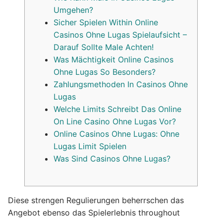
Umgehen?
Sicher Spielen Within Online
Casinos Ohne Lugas Spielaufsicht –
Darauf Sollte Male Achten!
Was Mächtigkeit Online Casinos
Ohne Lugas So Besonders?
Zahlungsmethoden In Casinos Ohne
Lugas
Welche Limits Schreibt Das Online
On Line Casino Ohne Lugas Vor?
Online Casinos Ohne Lugas: Ohne
Lugas Limit Spielen
Was Sind Casinos Ohne Lugas?
Diese strengen Regulierungen beherrschen das
Angebot ebenso das Spielerlebnis throughout