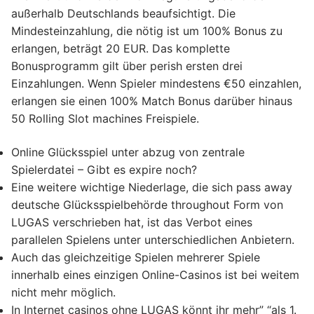
außerhalb Deutschlands beaufsichtigt. Die
Mindesteinzahlung, die nötig ist um 100% Bonus zu
erlangen, beträgt 20 EUR. Das komplette
Bonusprogramm gilt über perish ersten drei
Einzahlungen. Wenn Spieler mindestens €50 einzahlen,
erlangen sie einen 100% Match Bonus darüber hinaus
50 Rolling Slot machines Freispiele.
Online Glücksspiel unter abzug von zentrale
Spielerdatei – Gibt es expire noch?
Eine weitere wichtige Niederlage, die sich pass away
deutsche Glücksspielbehörde throughout Form von
LUGAS verschrieben hat, ist das Verbot eines
parallelen Spielens unter unterschiedlichen Anbietern.
Auch das gleichzeitige Spielen mehrerer Spiele
innerhalb eines einzigen Online-Casinos ist bei weitem
nicht mehr möglich.
In Internet casinos ohne LUGAS könnt ihr mehr” “als 1.