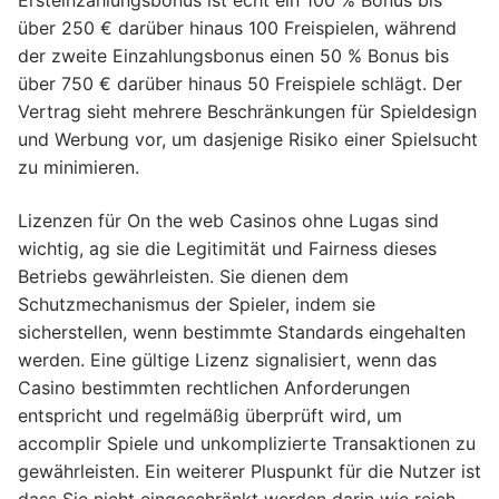
über 250 € darüber hinaus 100 Freispielen, während
der zweite Einzahlungsbonus einen 50 % Bonus bis
über 750 € darüber hinaus 50 Freispiele schlägt. Der
Vertrag sieht mehrere Beschränkungen für Spieldesign
und Werbung vor, um dasjenige Risiko einer Spielsucht
zu minimieren.
Lizenzen für On the web Casinos ohne Lugas sind
wichtig, ag sie die Legitimität und Fairness dieses
Betriebs gewährleisten. Sie dienen dem
Schutzmechanismus der Spieler, indem sie
sicherstellen, wenn bestimmte Standards eingehalten
werden. Eine gültige Lizenz signalisiert, wenn das
Casino bestimmten rechtlichen Anforderungen
entspricht und regelmäßig überprüft wird, um
accomplir Spiele und unkomplizierte Transaktionen zu
gewährleisten. Ein weiterer Pluspunkt für die Nutzer ist
dass Sie nicht eingeschränkt werden darin wie reich