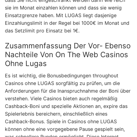
sie im Monat einzahlen können und dass sie wenig
Einsatzgrenze haben. Mit LUGAS liegt dasjenige
Einzahlungslimit in der Regel bei 1000€ im Monat und
das Setzlimit pro Einsatz bei 1€.
Zusammenfassung Der Vor- Ebenso
Nachteile Von On The Web Casinos
Ohne Lugas
Es ist wichtig, die Bonusbedingungen throughout
Casinos ohne LUGAS sorgfältig zu prüfen, um die
Anforderungen für die Inanspruchnahme der Boni über
verstehen. Viele Casinos bieten auch regelmäßig
Cashback-Boni und spezielle Aktionen an, expire das
Spielerlebnis bereichern, einschließlich eines
Cashback-Bonus. Spiele in Casinos ohne LUGAS
können ohne eine vorgegebene Pause gespielt sein,
was schnellere Runden ermöglicht. Diese Internet