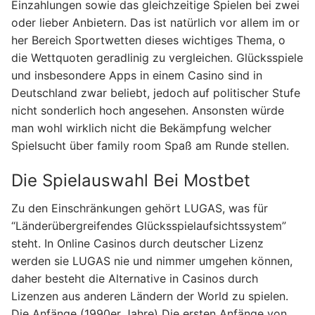
Einzahlungen sowie das gleichzeitige Spielen bei zwei
oder lieber Anbietern. Das ist natürlich vor allem im or
her Bereich Sportwetten dieses wichtiges Thema, o
die Wettquoten geradlinig zu vergleichen. Glücksspiele
und insbesondere Apps in einem Casino sind in
Deutschland zwar beliebt, jedoch auf politischer Stufe
nicht sonderlich hoch angesehen. Ansonsten würde
man wohl wirklich nicht die Bekämpfung welcher
Spielsucht über family room Spaß am Runde stellen.
Die Spielauswahl Bei Mostbet
Zu den Einschränkungen gehört LUGAS, was für
“Länderübergreifendes Glücksspielaufsichtssystem”
steht. In Online Casinos durch deutscher Lizenz
werden sie LUGAS nie und nimmer umgehen können,
daher besteht die Alternative in Casinos durch
Lizenzen aus anderen Ländern der World zu spielen.
Die Anfänge (1990er Jahre) Die ersten Anfänge von