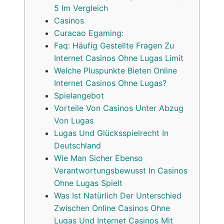
5 Im Vergleich
Casinos
Curacao Egaming:
Faq: Häufig Gestellte Fragen Zu
Internet Casinos Ohne Lugas Limit
Welche Pluspunkte Bieten Online
Internet Casinos Ohne Lugas?
Spielangebot
Vorteile Von Casinos Unter Abzug
Von Lugas
Lugas Und Glücksspielrecht In
Deutschland
Wie Man Sicher Ebenso
Verantwortungsbewusst In Casinos
Ohne Lugas Spielt
Was Ist Natürlich Der Unterschied
Zwischen Online Casinos Ohne
Lugas Und Internet Casinos Mit