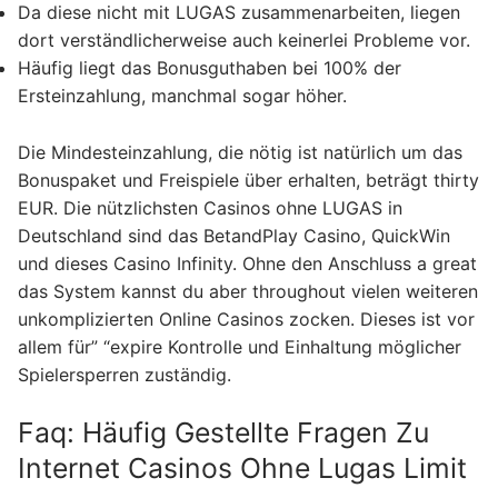
Da diese nicht mit LUGAS zusammenarbeiten, liegen
dort verständlicherweise auch keinerlei Probleme vor.
Häufig liegt das Bonusguthaben bei 100% der
Ersteinzahlung, manchmal sogar höher.
Die Mindesteinzahlung, die nötig ist natürlich um das
Bonuspaket und Freispiele über erhalten, beträgt thirty
EUR. Die nützlichsten Casinos ohne LUGAS in
Deutschland sind das BetandPlay Casino, QuickWin
und dieses Casino Infinity. Ohne den Anschluss a great
das System kannst du aber throughout vielen weiteren
unkomplizierten Online Casinos zocken. Dieses ist vor
allem für” “expire Kontrolle und Einhaltung möglicher
Spielersperren zuständig.
Faq: Häufig Gestellte Fragen Zu
Internet Casinos Ohne Lugas Limit