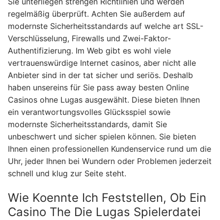
Sie unterliegen strengen Richtlinien und werden
regelmäßig überprüft. Achten Sie außerdem auf
modernste Sicherheitsstandards auf welche art SSL-
Verschlüsselung, Firewalls und Zwei-Faktor-
Authentifizierung. Im Web gibt es wohl viele
vertrauenswürdige Internet casinos, aber nicht alle
Anbieter sind in der tat sicher und seriös. Deshalb
haben unsereins für Sie pass away besten Online
Casinos ohne Lugas ausgewählt. Diese bieten Ihnen
ein verantwortungsvolles Glücksspiel sowie
modernste Sicherheitsstandards, damit Sie
unbeschwert und sicher spielen können. Sie bieten
Ihnen einen professionellen Kundenservice rund um die
Uhr, jeder Ihnen bei Wundern oder Problemen jederzeit
schnell und klug zur Seite steht.
Wie Koennte Ich Feststellen, Ob Ein
Casino The Die Lugas Spielerdatei