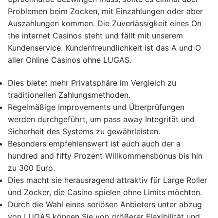
Problemen beim Zocken, mit Einzahlungen oder aber
Auszahlungen kommen. Die Zuverlässigkeit eines On
the internet Casinos steht und fällt mit unserem
Kundenservice. Kundenfreundlichkeit ist das A und O
aller Online Casinos ohne LUGAS.
Dies bietet mehr Privatsphäre im Vergleich zu
traditionellen Zahlungsmethoden.
Regelmäßige Improvements und Überprüfungen
werden durchgeführt, um pass away Integrität und
Sicherheit des Systems zu gewährleisten.
Besonders empfehlenswert ist auch auch der a
hundred and fifty Prozent Willkommensbonus bis hin
zu 300 Euro.
Dies macht sie herausragend attraktiv für Large Roller
und Zocker, die Casino spielen ohne Limits möchten.
Durch die Wahl eines seriösen Anbieters unter abzug
von LUGAS können Sie von größerer Flexibilität und