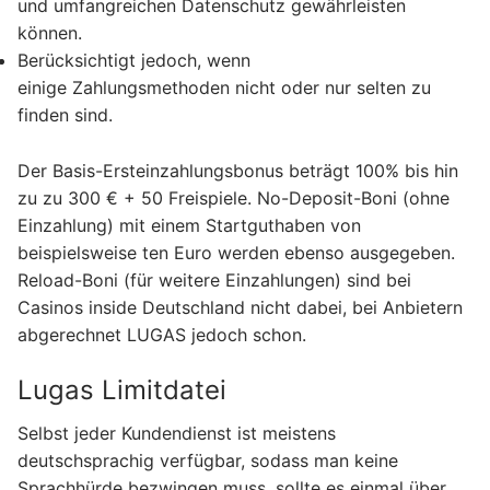
und umfangreichen Datenschutz gewährleisten
können.
Berücksichtigt jedoch, wenn
einige Zahlungsmethoden nicht oder nur selten zu
finden sind.
Der Basis-Ersteinzahlungsbonus beträgt 100% bis hin
zu zu 300 € + 50 Freispiele. No-Deposit-Boni (ohne
Einzahlung) mit einem Startguthaben von
beispielsweise ten Euro werden ebenso ausgegeben.
Reload-Boni (für weitere Einzahlungen) sind bei
Casinos inside Deutschland nicht dabei, bei Anbietern
abgerechnet LUGAS jedoch schon.
Lugas Limitdatei
Selbst jeder Kundendienst ist meistens
deutschsprachig verfügbar, sodass man keine
Sprachhürde bezwingen muss, sollte es einmal über