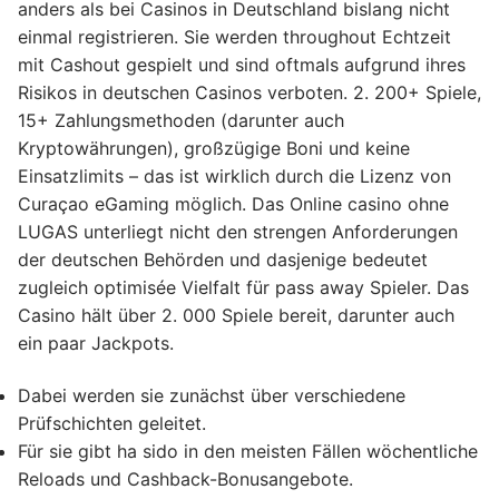
anders als bei Casinos in Deutschland bislang nicht
einmal registrieren. Sie werden throughout Echtzeit
mit Cashout gespielt und sind oftmals aufgrund ihres
Risikos in deutschen Casinos verboten. 2. 200+ Spiele,
15+ Zahlungsmethoden (darunter auch
Kryptowährungen), großzügige Boni und keine
Einsatzlimits – das ist wirklich durch die Lizenz von
Curaçao eGaming möglich. Das Online casino ohne
LUGAS unterliegt nicht den strengen Anforderungen
der deutschen Behörden und dasjenige bedeutet
zugleich optimisée Vielfalt für pass away Spieler. Das
Casino hält über 2. 000 Spiele bereit, darunter auch
ein paar Jackpots.
Dabei werden sie zunächst über verschiedene
Prüfschichten geleitet.
Für sie gibt ha sido in den meisten Fällen wöchentliche
Reloads und Cashback-Bonusangebote.