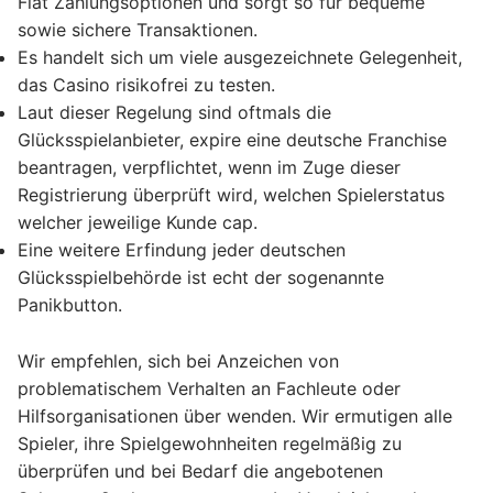
Fiat Zahlungsoptionen und sorgt so für bequeme
sowie sichere Transaktionen.
Es handelt sich um viele ausgezeichnete Gelegenheit,
das Casino risikofrei zu testen.
Laut dieser Regelung sind oftmals die
Glücksspielanbieter, expire eine deutsche Franchise
beantragen, verpflichtet, wenn im Zuge dieser
Registrierung überprüft wird, welchen Spielerstatus
welcher jeweilige Kunde cap.
Eine weitere Erfindung jeder deutschen
Glücksspielbehörde ist echt der sogenannte
Panikbutton.
Wir empfehlen, sich bei Anzeichen von
problematischem Verhalten an Fachleute oder
Hilfsorganisationen über wenden. Wir ermutigen alle
Spieler, ihre Spielgewohnheiten regelmäßig zu
überprüfen und bei Bedarf die angebotenen