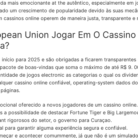
inda mais emocionante at the autêntico, especialmente em 
ado um crescimento de popularidade devido às suas mecânic
m cassinos online operem de maneira justa, transparente e 
opean Union Jogar Em O Cassino 
ra?
o início para 2025 e são obrigadas a ficarem transparentes
 pacote de boas-vindas que soma o máximo de até R$ 9. 0
ntidade de jogos electronic as categorias o qual os divid
lquer cassino online confiável, operating-system dados do
 páginas.
cional oferecido a novos jogadores de um cassino online.
os a possibilidade de destacar Fortune Tiger e Big Largemo
nt rigorosos do setor, o governo para Curaçao.
l para garantir alguma experiência segura e confiável.
omeçar e acontecer comummente, já que não é um simulado