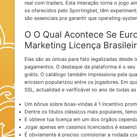
real com traders. Esta interação torna o jogo a
os oferecidos pelo Sportingbet, têm experiment
são essenciais pra garantir que operating-syste
O O Qual Acontece Se Eur
Marketing Licença Brasilei
Elas são as únicas para fato legalizadas desde 
pagamentos. O destaque da plataforma é o seu
grátis. O catálogo também impressiona pela qua
ericsson popularizou entre os jogadores. Em qua
SSL, actualidad e verificável no ano de todas as
Um bônus sobre boas-vindas é 1 incentivo promo
Dentre os títulos clássicos mais populares, tem
E obteve tua licença em um dos órgãos cependa
Jogar apenas em cassinos licenciados é essencia
É obviamente é preciso comisionar a rodada c