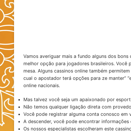
Vamos averiguar mais a fundo alguns dos bons 
melhor opção para jogadores brasileiros. Você 
mesa. Alguns cassinos online também permitem q
cual o apostador terá opções para ze manter” “
online nacionais.
Mas talvez você seja um apaixonado por esporte
Não temos qualquer ligação direta com provedor
Você pode registrar alguma conta conosco em vi
A descender, você pode encontrar informações c
Os nossos especialistas escolheram este cassin