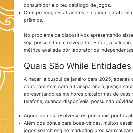
consumidor e o teu catálogo de jogos.
Com promoções atraentes e alguma plataforma c
prêmios.
No problema de dispositivos apresentando siste
seja possuindo um navegador. Então, a solução 
métrica avaliada por laboratórios independentes
Quais São While Entidade
A hacer la cusqui de janeiro para 2025, apenas 
comprometem com a transparência, justiça sobre
apresentando as melhores plataformas de cassin
telefone, quando disponíveis, possuindo dúvida
Agora, vamos resolverse os principais pontos ab
Além dos bônus para boas-vindas, muitos cassi
jogos search engine marketing precisar realizar 