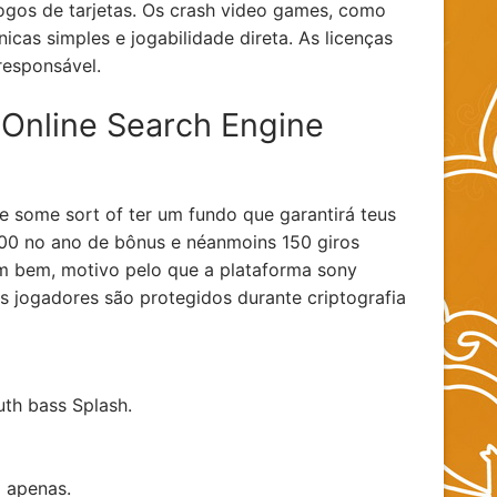
jogos de tarjetas. Os crash video games, como
as simples e jogabilidade direta. As licenças
responsável.
Online Search Engine
 e some sort of ter um fundo que garantirá teus
00 no ano de bônus e néanmoins 150 giros
em bem, motivo pelo que a plataforma sony
s jogadores são protegidos durante criptografia
uth bass Splash.
 apenas.