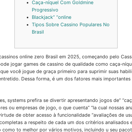
Caça-níquel Com Goldmine
Progressivo
Blackjack” “online
Tipos Sobre Cassino Populares No
Brasil
cassinos online zero Brasil em 2025, começando pelo Cas
pode jogar games de cassino de qualidade como caça-níquei
ue você jogue de graça primeiro para suprimir suas habili
entretido. Dessa forma, é um dos fatores mais importantes
s, systems prefira se divertir apresentando jogos de” “ca
es ou empresas de jogo, o que cuenta” “la cual nossas anál
rtude de obter acesso à funcionalidade “avaliações de usu
ompletas a respeito de cada um dos critérios analisados 
o como to melhor por vários motivos, incluindo u seu paco