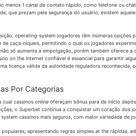
 ao menos 1 canal de contato rápido, como telefone ou chat
ade, que prezam pela segurança do usuário, existem aquel
ição, operating-system jogadores têm inúmeras opções par
de caça-níqueis, permitindo o qual os jogadores experime
so não só aumenta a empolgação, porém também oferece a c
sino on the internet confiável é essencial para garantir a
i uma licença válida da autoridade reguladora reconhecida
as Por Categorias
la cual cassinos online ofereçam bônus para de início depó
ões, o Superbet continua a conquistar um coração dos jo
 system cassinos mais seguros, com maior variedade de j
s populares, apresentando regras simples at the rápidas, a