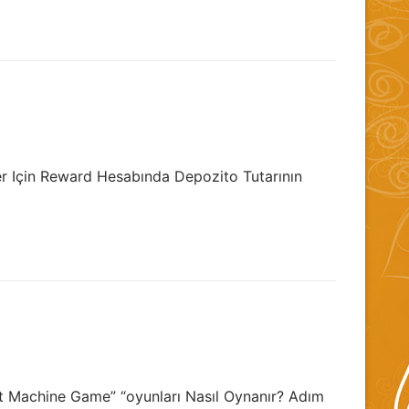
er Için Reward Hesabında Depozito Tutarının
ot Machine Game” “oyunları Nasıl Oynanır? Adım