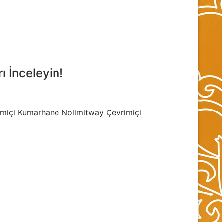
 İnceleyin!
miçi Kumarhane Nolimitway Çevrimiçi