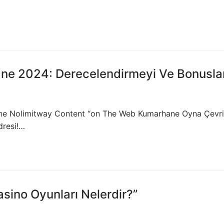
ane 2024: Derecelendirmeyi Ve Bonusları
e Nolimitway Content “on The Web Kumarhane Oyna Çevri
dresi!…
asino Oyunları Nelerdir?”