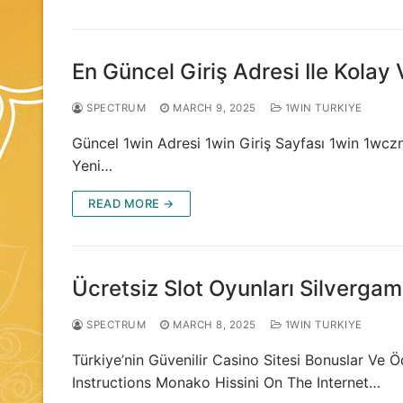
En Güncel Giriş Adresi Ile Kolay
SPECTRUM
MARCH 9, 2025
1WIN TURKIYE
Güncel 1win Adresi 1win Giriş Sayfası 1win 1wczn
Yeni…
READ MORE →
Ücretsiz Slot Oyunları Silvergam
SPECTRUM
MARCH 8, 2025
1WIN TURKIYE
Türkiye’nin Güvenilir Casino Sitesi Bonuslar Ve 
Instructions Monako Hissini On The Internet…