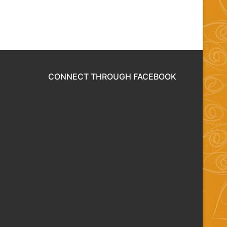
CONNECT THROUGH FACEBOOK