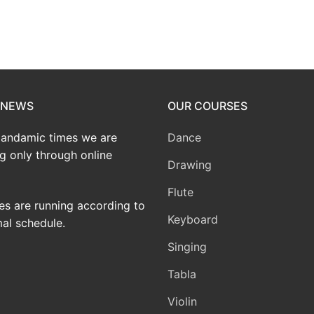
 NEWS
OUR COURSES
pandamic times we are
Dance
g only through online
Drawing
Flute
ses are running according to
Keyboard
al schedule.
Singing
Tabla
Violin