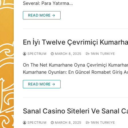
Several: Para Yatırma…
READ MORE →
En İyi̇ Twelve Çevrimiçi Kumarh
SPECTRUM
MARCH 8, 2025
1WIN TURKIYE
On The Net Kumarhane Oyna Çevrimiçi Kumarhan
Kumarhane Oyunları: En Güncel Romabet Giriş A
READ MORE →
Sanal Casino Siteleri Ve Sanal C
SPECTRUM
MARCH 8, 2025
1WIN TURKIYE