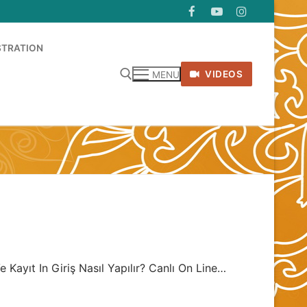
STRATION
VIDEOS
MENU
 Kayıt In Giriş Nasıl Yapılır? Canlı On Line…