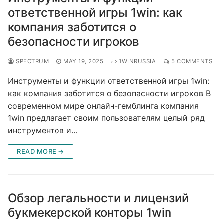
ответственной игры 1win: как
компания заботится о
безопасности игроков
SPECTRUM
MAY 19, 2025
1WINRUSSIA
5 COMMENTS
Инструменты и функции ответственной игры 1win:
как компания заботится о безопасности игроков В
современном мире онлайн-гемблинга компания
1win предлагает своим пользователям целый ряд
инструментов и…
READ MORE →
Обзор легальности и лицензий
букмекерской конторы 1win