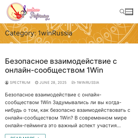
Skip
to
content
Category:
1winRussia
Search for:
Безопасное взаимодействие с
онлайн-сообществом 1Win
SPECTRUM
JUNE 28, 2025
1WINRUSSIA
Безопасное взаимодействие с онлайн-
сообществом 1Win Задумывались ли вы когда-
нибудь о том, как безопасно взаимодействовать с
онлайн-сообществом 1Win? В современном мире
онлайн-гейминга это важный аспект участия…