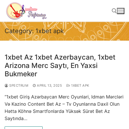
Skip
to
content
Category:
1xbet apk
Search for:
1xbet Az 1xbet Azerbaycan, 1xbet
Arizona Merc Saytı, En Yaxsi
Bukmeker
SPECTRUM
APRIL 13, 2025
1XBET APK
“1xbet Giriş Azərbaycan Merc Oyunlari, Idman Mərcləri
Və Kazino Content Bet Az – Tv Oyunlarına Daxil Olun
Hətta Köhnə Smartfonlarda Yüksək Sürət Bet Az
Saytında…