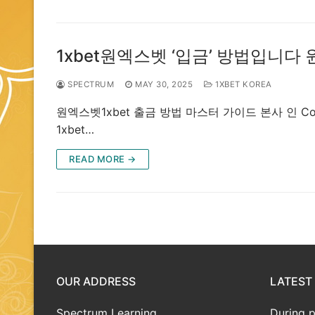
1xbet원엑스벳 ‘입금’ 방법입니다
SPECTRUM
MAY 30, 2025
1XBET KOREA
원엑스벳1xbet 출금 방법 마스터 가이드 본사 인 C
1xbet…
READ MORE →
OUR ADDRESS
LATEST
Spectrum Learning
During 