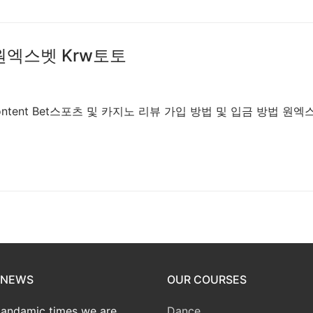
 원엑스벳 Krw토토
ontent Bet스포츠 및 카지노 리뷰 가입 방법 및 입금 방법
 NEWS
OUR COURSES
pandamic times we are
Dance