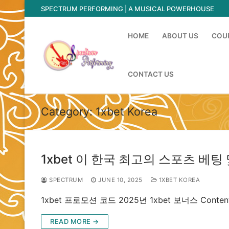
Skip
SPECTRUM PERFORMING | A MUSICAL POWERHOUSE
to
content
HOME
ABOUT US
COU
CONTACT US
Category:
1xbet Korea
1xbet 이 한국 최고의 스포츠 베
SPECTRUM
JUNE 10, 2025
1XBET KOREA
1xbet 프로모션 코드 2025년 1xbet 보너스 Con
READ MORE →