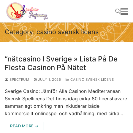
Skip
to
content
Category:
casino svensk licens
Search for:
“nätcasino I Sverige » Lista På De
Flesta Casinon På Nätet
SPECTRUM
JULY 1, 2025
CASINO SVENSK LICENS
Sverige Casino: Jämför Alla Casinon Mediterranean
Svensk Spellicens Det finns idag cirka 80 licenshavare
sammanlagt omkring man inkluderar både
kommersiellt onlinespel och vadhållning, med cirka…
READ MORE →