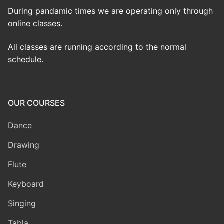
During pandamic times we are operating only through
online classes.
All classes are running according to the normal
schedule.
OUR COURSES
Dance
Drawing
Flute
Keyboard
Singing
Tabla