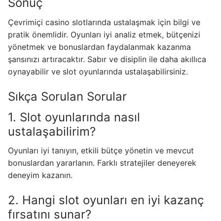
Sonuç
Çevrimiçi casino slotlarında ustalaşmak için bilgi ve
pratik önemlidir. Oyunları iyi analiz etmek, bütçenizi
yönetmek ve bonuslardan faydalanmak kazanma
şansınızı artıracaktır. Sabır ve disiplin ile daha akıllıca
oynayabilir ve slot oyunlarında ustalaşabilirsiniz.
Sıkça Sorulan Sorular
1. Slot oyunlarında nasıl
ustalaşabilirim?
Oyunları iyi tanıyın, etkili bütçe yönetin ve mevcut
bonuslardan yararlanın. Farklı stratejiler deneyerek
deneyim kazanın.
2. Hangi slot oyunları en iyi kazanç
fırsatını sunar?