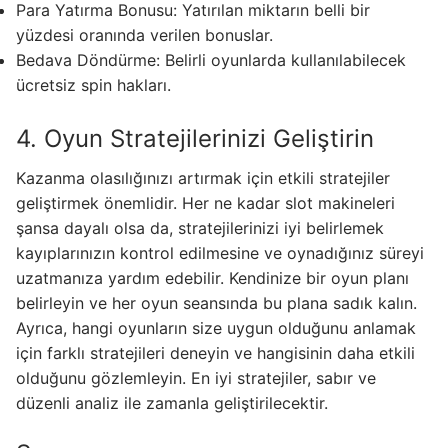
Para Yatırma Bonusu: Yatırılan miktarın belli bir
yüzdesi oranında verilen bonuslar.
Bedava Döndürme: Belirli oyunlarda kullanılabilecek
ücretsiz spin hakları.
4. Oyun Stratejilerinizi Geliştirin
Kazanma olasılığınızı artırmak için etkili stratejiler
geliştirmek önemlidir. Her ne kadar slot makineleri
şansa dayalı olsa da, stratejilerinizi iyi belirlemek
kayıplarınızın kontrol edilmesine ve oynadığınız süreyi
uzatmanıza yardım edebilir. Kendinize bir oyun planı
belirleyin ve her oyun seansında bu plana sadık kalın.
Ayrıca, hangi oyunların size uygun olduğunu anlamak
için farklı stratejileri deneyin ve hangisinin daha etkili
olduğunu gözlemleyin. En iyi stratejiler, sabır ve
düzenli analiz ile zamanla geliştirilecektir.