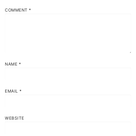
COMMENT
*
NAME
*
EMAIL
*
WEBSITE