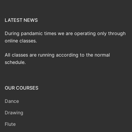
LATEST NEWS
During pandamic times we are operating only through
online classes.
All classes are running according to the normal
schedule.
OUR COURSES
Dance
Drawing
Flute