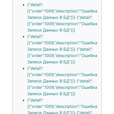
{“detail”:
[{“order”:1009,”description”:”Ошибка
Записи Данных В БД”}]} {“detail”:
[{“order”:1009,”description”:”Ошибка
Записи Данных В БД”}]}
{“detail”:
[{“order”:1009,”description”:”Ошибка
Записи Данных В БД”}]} {“detail”:
[{“order”:1009,”description”:”Ошибка
Записи Данных В БД”}]}
{“detail”:
[{“order”:1009,”description”:”Ошибка
Записи Данных В БД”}]} {“detail”:
[{“order”:1009,”description”:”Ошибка
Записи Данных В БД”}]}
{“detail”:
[{“order”:1009,”description”:”Ошибка
Записи Данных В БД”}]} {“detail”: