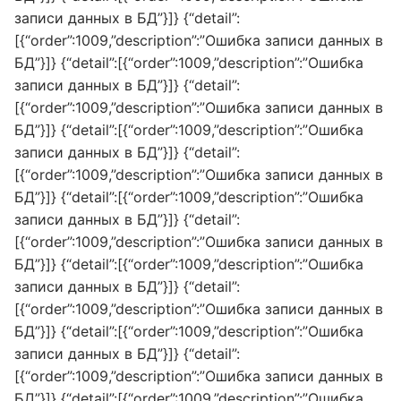
записи данных в БД”}]} {“detail”:
[{“order”:1009,”description”:”Ошибка записи данных в
БД”}]} {“detail”:[{“order”:1009,”description”:”Ошибка
записи данных в БД”}]} {“detail”:
[{“order”:1009,”description”:”Ошибка записи данных в
БД”}]} {“detail”:[{“order”:1009,”description”:”Ошибка
записи данных в БД”}]} {“detail”:
[{“order”:1009,”description”:”Ошибка записи данных в
БД”}]} {“detail”:[{“order”:1009,”description”:”Ошибка
записи данных в БД”}]} {“detail”:
[{“order”:1009,”description”:”Ошибка записи данных в
БД”}]} {“detail”:[{“order”:1009,”description”:”Ошибка
записи данных в БД”}]} {“detail”:
[{“order”:1009,”description”:”Ошибка записи данных в
БД”}]} {“detail”:[{“order”:1009,”description”:”Ошибка
записи данных в БД”}]} {“detail”:
[{“order”:1009,”description”:”Ошибка записи данных в
БД”}]} {“detail”:[{“order”:1009,”description”:”Ошибка