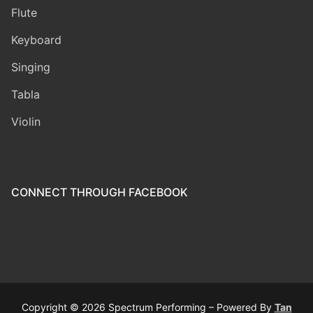
Flute
Keyboard
Singing
Tabla
Violin
CONNECT THROUGH FACEBOOK
Copyright © 2026 Spectrum Performing – Powered By
Tan