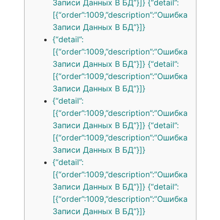
Записи Данных В БД”}]} {“detail”:
[{“order”:1009,”description”:”Ошибка
Записи Данных В БД”}]}
{“detail”:
[{“order”:1009,”description”:”Ошибка
Записи Данных В БД”}]} {“detail”:
[{“order”:1009,”description”:”Ошибка
Записи Данных В БД”}]}
{“detail”:
[{“order”:1009,”description”:”Ошибка
Записи Данных В БД”}]} {“detail”:
[{“order”:1009,”description”:”Ошибка
Записи Данных В БД”}]}
{“detail”:
[{“order”:1009,”description”:”Ошибка
Записи Данных В БД”}]} {“detail”:
[{“order”:1009,”description”:”Ошибка
Записи Данных В БД”}]}