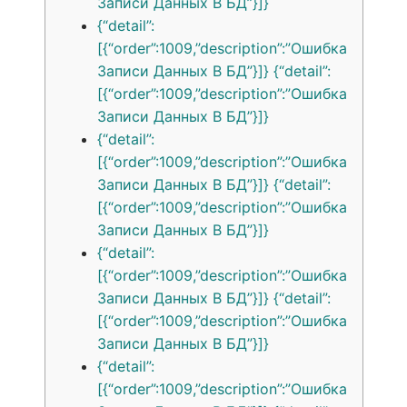
Записи Данных В БД”}]}
{“detail”:
[{“order”:1009,”description”:”Ошибка
Записи Данных В БД”}]} {“detail”:
[{“order”:1009,”description”:”Ошибка
Записи Данных В БД”}]}
{“detail”:
[{“order”:1009,”description”:”Ошибка
Записи Данных В БД”}]} {“detail”:
[{“order”:1009,”description”:”Ошибка
Записи Данных В БД”}]}
{“detail”:
[{“order”:1009,”description”:”Ошибка
Записи Данных В БД”}]} {“detail”:
[{“order”:1009,”description”:”Ошибка
Записи Данных В БД”}]}
{“detail”:
[{“order”:1009,”description”:”Ошибка