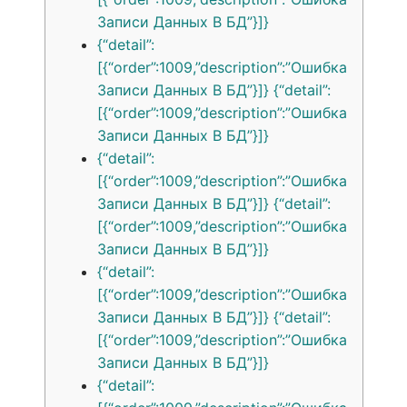
Записи Данных В БД”}]}
{“detail”:
[{“order”:1009,”description”:”Ошибка
Записи Данных В БД”}]} {“detail”:
[{“order”:1009,”description”:”Ошибка
Записи Данных В БД”}]}
{“detail”:
[{“order”:1009,”description”:”Ошибка
Записи Данных В БД”}]} {“detail”:
[{“order”:1009,”description”:”Ошибка
Записи Данных В БД”}]}
{“detail”:
[{“order”:1009,”description”:”Ошибка
Записи Данных В БД”}]} {“detail”:
[{“order”:1009,”description”:”Ошибка
Записи Данных В БД”}]}
{“detail”: