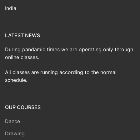
India
LATEST NEWS
During pandamic times we are operating only through
online classes.
All classes are running according to the normal
schedule.
OUR COURSES
Dance
Drawing