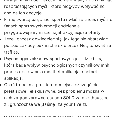
rozpraszających myśli, które mogłyby wpływać no
ano de ich decyzje.
Firmę tworzą pasjonaci sportu i właśnie unces myślą u
fanach sportowych emocji codziennie
przygotowujemy nasze najatrakcyjniejsze oferty.
Jeżeli chcesz dowiedzieć się, jak legalnie obstawiać
polskie zakłady bukmacherskie przez Net, to świetnie
trafiłeś.
Psychologia zakładów sportowych jest dziedziną,
która bada wpływ psychologicznych czynników mhh
proces obstawiania mostbet aplikacja mostbet
aplikacja.
Choć to be in a position to miejsca szczególnie
prestiżowe i ekskluzywne, bez problemu można w
nich zagrać zarówno coupon SOLO za one thousand
zł, grunzochse we „taśmę” za your five zł.