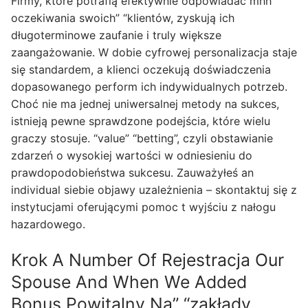
Firmy, które potrafią efektywnie odpowiadać mhh
oczekiwania swoich” “klientów, zyskują ich
długoterminowe zaufanie i truly większe
zaangażowanie. W dobie cyfrowej personalizacja staje
się standardem, a klienci oczekują doświadczenia
dopasowanego perform ich indywidualnych potrzeb.
Choć nie ma jednej uniwersalnej metody na sukces,
istnieją pewne sprawdzone podejścia, które wielu
graczy stosuje. “value” “betting”, czyli obstawianie
zdarzeń o wysokiej wartości w odniesieniu do
prawdopodobieństwa sukcesu. Zauważyłeś an
individual siebie objawy uzależnienia – skontaktuj się z
instytucjami oferującymi pomoc t wyjściu z nałogu
hazardowego.
Krok A Number Of Rejestracja Our
Spouse And When We Added
Bonus Powitalny Na” “zakłady