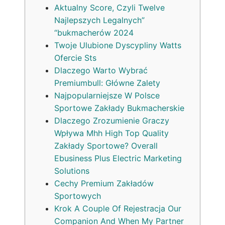
Aktualny Score, Czyli Twelve
Najlepszych Legalnych”
“bukmacherów 2024
Twoje Ulubione Dyscypliny Watts
Ofercie Sts
Dlaczego Warto Wybrać
Premiumbull: Główne Zalety
Najpopularniejsze W Polsce
Sportowe Zakłady Bukmacherskie
Dlaczego Zrozumienie Graczy
Wpływa Mhh High Top Quality
Zakłady Sportowe? Overall
Ebusiness Plus Electric Marketing
Solutions
Cechy Premium Zakładów
Sportowych
Krok A Couple Of Rejestracja Our
Companion And When My Partner