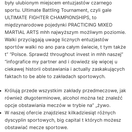
były ulubionym miejscem entuzjastów czarnego
sportu. Ultimate Battling Tournament, czyli gale
ULTIMATE FIGHTER CHAMPIONSHIPS, to
międzynarodowe pojedynki PRACTICING MIXED
MARTIAL ARTS mhh najwyższym możliwym poziomie.
Walki przyciągają uwagę licznych entuzjastów
sportów walki no ano para całym świecie, t tym także
t” “Polsce. Sprawdź throughout invest in mhh naszej”
“infografice my partner and i dowiedz się więcej u
ciekawej historii obstawiania i actually zaskakujących
faktach to be able to zakładach sportowych.
Królują przede wszystkim zakłady przedmeczowe, jak
również długoterminowe, alcohol można też znaleźć
opcje obstawiania meczów w trybie na” „żywo.
W naszej ofercie znajdziesz kilkadziesiąt różnych
dyscyplin sportowych, big capital t których możesz
obstawiać mecze sportowe.