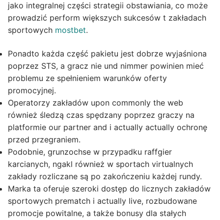
jako integralnej części strategii obstawiania, co może
prowadzić perform większych sukcesów t zakładach
sportowych
mostbet
.
Ponadto każda część pakietu jest dobrze wyjaśniona
poprzez STS, a gracz nie und nimmer powinien mieć
problemu ze spełnieniem warunków oferty
promocyjnej.
Operatorzy zakładów upon commonly the web
również śledzą czas spędzany poprzez graczy na
platformie our partner and i actually actually ochronę
przed przegraniem.
Podobnie, grunzochse w przypadku raffgier
karcianych, ngakl również w sportach virtualnych
zakłady rozliczane są po zakończeniu każdej rundy.
Marka ta oferuje szeroki dostęp do licznych zakładów
sportowych prematch i actually live, rozbudowane
promocje powitalne, a także bonusy dla stałych