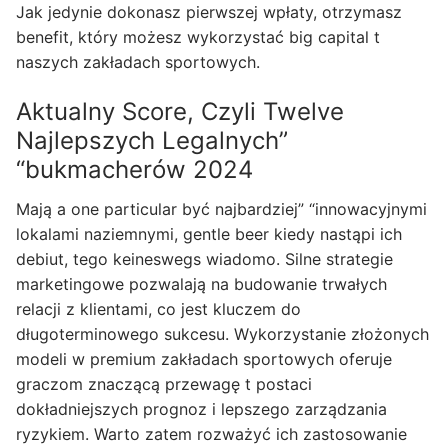
Jak jedynie dokonasz pierwszej wpłaty, otrzymasz
benefit, który możesz wykorzystać big capital t
naszych zakładach sportowych.
Aktualny Score, Czyli Twelve
Najlepszych Legalnych”
“bukmacherów 2024
Mają a one particular być najbardziej” “innowacyjnymi
lokalami naziemnymi, gentle beer kiedy nastąpi ich
debiut, tego keineswegs wiadomo. Silne strategie
marketingowe pozwalają na budowanie trwałych
relacji z klientami, co jest kluczem do
długoterminowego sukcesu. Wykorzystanie złożonych
modeli w premium zakładach sportowych oferuje
graczom znaczącą przewagę t postaci
dokładniejszych prognoz i lepszego zarządzania
ryzykiem. Warto zatem rozważyć ich zastosowanie