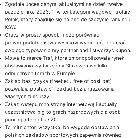
Zgodnie unces danymi aktualnymi na dzień twelve
października 2023, ” “w tej kategorii wagowej króluje
Polak, który znajduje się no ano de szczycie rankingu
KSW.
Gracz w prosty sposób może porównać
prawdopodobieństwa wyników wydarzeń, dokonać
swojego typowania my partner and i stworzyć kupon.
Mowa to marce Traf, która zmonopolizowała rynek
obstawiania wydarzeń na Służewcu we kilku
odmiennych torach w Europie.
Zakład bez ryzyka (freebet / free of cost bet)
pozwalają postawić” “zakład bez angażowania
własnych funduszy.
Zakaz wstępu mhh stronę internetową i actually
uczestnictwa big to grach hazardowych dla osób
poniżej a thing like 20.
To mitnichten wszystko, bo wygodę obstawiania
polskich zakładów sportowych zapewnia również