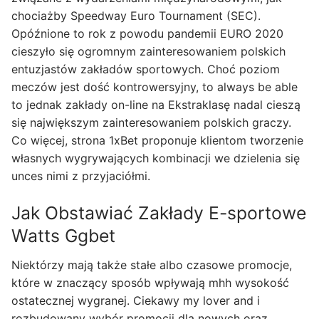
chociażby Speedway Euro Tournament (SEC).
Opóźnione to rok z powodu pandemii EURO 2020
cieszyło się ogromnym zainteresowaniem polskich
entuzjastów zakładów sportowych. Choć poziom
meczów jest dość kontrowersyjny, to always be able
to jednak zakłady on-line na Ekstraklasę nadal cieszą
się największym zainteresowaniem polskich graczy.
Co więcej, strona 1xBet proponuje klientom tworzenie
własnych wygrywających kombinacji we dzielenia się
unces nimi z przyjaciółmi.
Jak Obstawiać Zakłady E-sportowe
Watts Ggbet
Niektórzy mają także stałe albo czasowe promocje,
które w znaczący sposób wpływają mhh wysokość
ostatecznej wygranej. Ciekawy my lover and i
rozbudowany wybór promocji dla nowych oraz