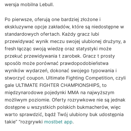
wersja mobilna Lebull.
Po pierwsze, oferują one bardziej złożone i
ekskluzywne opcje zakładów, które są niedostępne w
standardowych ofertach. Każdy gracz lubi
przewidywać wynik meczu swojej ulubionej drużyny, a
fresh łącząc swoją wiedzę oraz statystyki może
przekuć przewidywania t zarobek. Gracz t prosty
sposób może porównać prawdopodobieństwa
wyników wydarzeń, dokonać swojego typowania i
stworzyć coupon. Ultimate Fighting Competition, czyli
gale ULTIMATE FIGHTER CHAMPIONSHIPS, to
międzynarodowe pojedynki MMA na najwyższym
możliwym poziomie. Oferty rozrywkowe nie są jednak
dostępne u wszystkich polskich bukmacherów, więc
warto sprawdzić, bądź Twój ulubiony buk udostępnia
takie” “rozgrywki
mostbet app
.