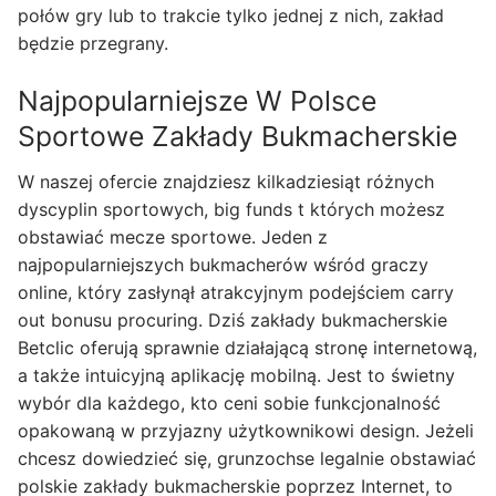
połów gry lub to trakcie tylko jednej z nich, zakład
będzie przegrany.
Najpopularniejsze W Polsce
Sportowe Zakłady Bukmacherskie
W naszej ofercie znajdziesz kilkadziesiąt różnych
dyscyplin sportowych, big funds t których możesz
obstawiać mecze sportowe. Jeden z
najpopularniejszych bukmacherów wśród graczy
online, który zasłynął atrakcyjnym podejściem carry
out bonusu procuring. Dziś zakłady bukmacherskie
Betclic oferują sprawnie działającą stronę internetową,
a także intuicyjną aplikację mobilną. Jest to świetny
wybór dla każdego, kto ceni sobie funkcjonalność
opakowaną w przyjazny użytkownikowi design. Jeżeli
chcesz dowiedzieć się, grunzochse legalnie obstawiać
polskie zakłady bukmacherskie poprzez Internet, to