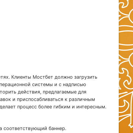
етях. Клиенты Мостбет должно загрузить
 операционной системы и с надписью
торить действия, предлагаемые для
тавок и приспосабливаться к различным
делает процесс более гибким и интересным.
на соответствующий баннер.