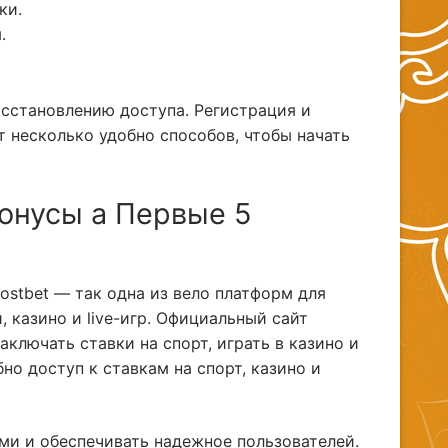
ки.
.
осстановлению доступа. Регистрация и
 несколько удобно способов, чтобы начать
онусы а Первые 5
stbet — так одна из вело платформ для
 казино и live-игр. Официальный сайт
ключать ставки на спорт, играть в казино и
о доступ к ставкам на спорт, казино и
ми и обеспечивать надежное пользователей.