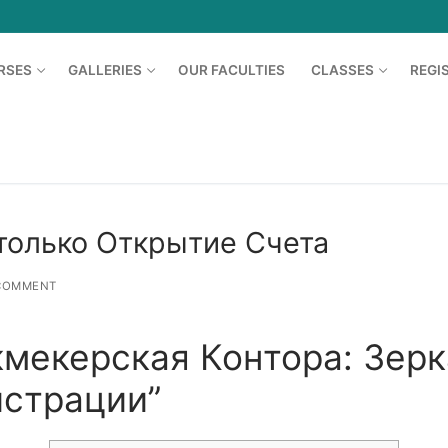
RSES
GALLERIES
OUR FACULTIES
CLASSES
REGI
Search for:
только Открытие Счета
COMMENT
кмекерская Контора: Зер
истрации”