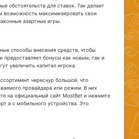
е обстоятельств для ставок. Так делает
ам возможность максимизировать свои
законные азартные игры.
ные способы внесения средств, чтобы
и предоставляет бонусы как новым, так и
ут увеличить капитал игрока.
Ассортимент чересчур большой, что
иваемого провайдера или режим. В них
ите на официальный сайт MostBet и нажмите
орт а с мобильного устройства. Это