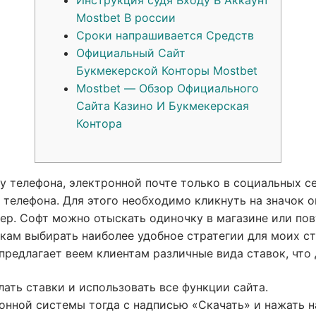
Инструкция судя Входу В Аккаунт
Mostbet В россии
Сроки напрашивается Средств
Официальный Сайт
Букмекерской Конторы Mostbet
Mostbet — Обзор Официального
Сайта Казино И Букмекерская
Контора
у телефона, электронной почте только в социальных с
с телефона. Для этого необходимо кликнуть на значок
ер. Софт можно отыскать одиночку в магазине или пов
окам выбирать наиболее удобное стратегии для моих с
редлагает веем клиентам различные вида ставок, что 
лать ставки и использовать все функции сайта.
ионной системы тогда с надписью «Скачать» и нажать 