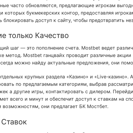
ые часто обновляются, предлагающие игрокам выгодны
и которых букмекерских контор, предоставляя игрок
 блокировать доступ к сайту, чтобы предотвратить не
ие только Качество
ий шаг — это пополнение счета. Mostbet ведет различ
е метод. Mostbet ганцвайх проводит различные акции 
всегда можно найду актуальные предложения, они помог
отдельных крупных раздела «Казино» и «Live-казино». 
ровать по предлагаемым категориям, выбрав рассматр
ек а другие игры, контактировать с дилером. Перейд
мет всего и минут и обеспечит доступ к ставкам на сп
и возможностям, они предлагает БК Мостбет.
 Ставок