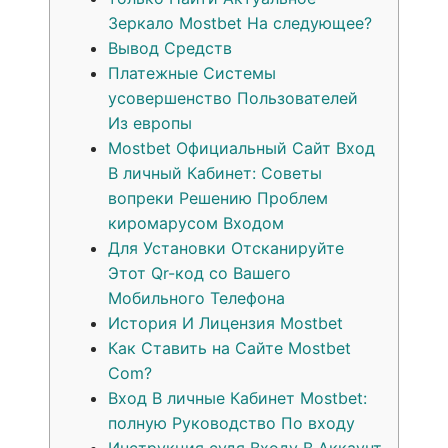
Зеркало Mostbet На следующее?
Вывод Средств
Платежные Системы
усовершенство Пользователей
Из европы
Mostbet Официальный Сайт Вход
В личный Кабинет: Советы
вопреки Решению Проблем
киромарусом Входом
Для Установки Отсканируйте
Этот Qr-код со Вашего
Мобильного Телефона
История И Лицензия Mostbet
Как Ставить на Сайте Mostbet
Com?
Вход В личные Кабинет Mostbet:
полную Руководство По входу