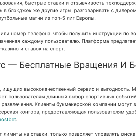
ьзования, быстрые ставки и отзывчивость техподдерж
 в блэкджек же другие игры, разговаривать с дилером
утбольные матчи из топ-5 лиг Европы.
l или номер телефона, чтобы получить инструкции по в
наченная каждому пользователю. Платформа предлагает
казино и ставок на спорт.
ус — Бесплатные Вращения И Б
, ищущих высококачественный сервис и выгодность. Mo
ляет пользователям длинный выбор спортивных событий,
развлечения. Клиенты букмекерской компании могут за
керская контора, предоставляющая пользователям удобн
ostbet
.
т лимиты на ставки, только позволяет управлять риска