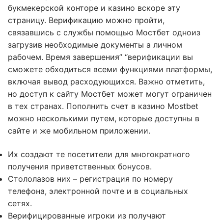
букмекерской конторе и казино вскоре эту
страницу. Верификацию можно пройти,
связавшись с службы помощью Мостбет одноиз
загрузив необходимые документы а личном
рабочем. Время завершения” “верификации вы
сможете обходиться всеми функциями платформы,
включая вывод расходующихся. Важно отметить,
но доступ к сайту Мостбет может могут ограничен
в тех странах. Пополнить счет в казино Mostbet
можно несколькими путем, которые доступны в
сайте и же мобильном приложении.
Их создают те посетители для многократного
получения приветственных бонусов.
Стололазов них – регистрация по номеру
телефона, электронной почте и в социальных
сетях.
Верифицированные игроки из получают