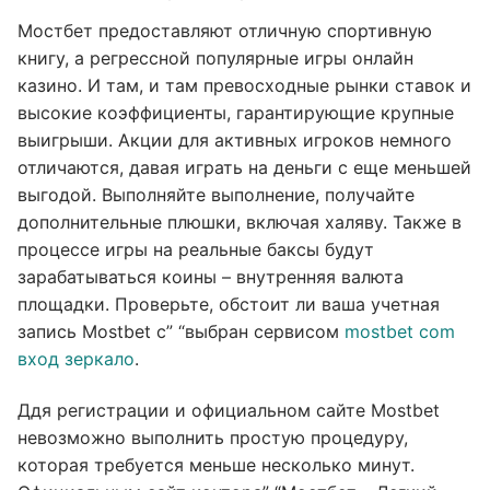
Мостбет предоставляют отличную спортивную
книгу, а регрессной популярные игры онлайн
казино. И там, и там превосходные рынки ставок и
высокие коэффициенты, гарантирующие крупные
выигрыши. Акции для активных игроков немного
отличаются, давая играть на деньги с еще меньшей
выгодой. Выполняйте выполнение, получайте
дополнительные плюшки, включая халяву. Также в
процессе игры на реальные баксы будут
зарабатываться коины – внутренняя валюта
площадки. Проверьте, обстоит ли ваша учетная
запись Mostbet с” “выбран сервисом
mostbet com
вход зеркало
.
Ддя регистрации и официальном сайте Mostbet
невозможно выполнить простую процедуру,
которая требуется меньше несколько минут.