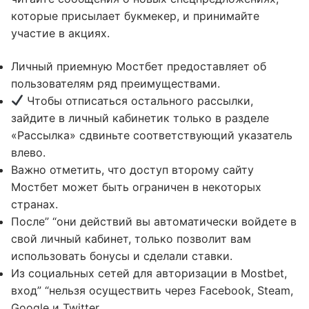
которые присылает букмекер, и принимайте
участие в акциях.
Личный приемную Мостбет предоставляет об
пользователям ряд преимуществами.
Чтобы отписаться остального рассылки,
зайдите в личный кабинетик только в разделе
«Рассылка» сдвиньте соответствующий указатель
влево.
Важно отметить, что доступ второму сайту
Мостбет может быть ограничен в некоторых
странах.
После” “они действий вы автоматически войдете в
свой личный кабинет, только позволит вам
использовать бонусы и сделали ставки.
Из социальных сетей для авторизации в Mostbet,
вход” “нельзя осуществить через Facebook, Steam,
Google и Twitter.