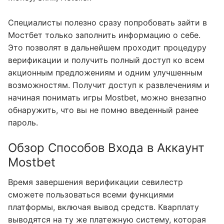
Специалисты полезно сразу попробовать зайти в
Мостбет только заполнить информацию о себе.
Это позволят в дальнейшем проходит процедуру
верификации и получить полный доступ ко всем
акционным предложениям и одним улучшенным
возможностям. Получит доступ к развлечениям и
начиная понимать игры Mostbet, можно внезапно
обнаружить, что вы не помню введенный ранее
пароль.
Обзор Способов Входа в Аккаунт
Mostbet
Время завершения верификации севилестр
сможете пользоваться всеми функциями
платформы, включая вывод средств. Кварплату
выводятся на ту же платежную систему, которая