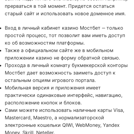
прерваться в той момент. Придется остаться
старый сайт и использовать новое доменное имя.
Вход в личный кабинет казино Мостбет ‒ только
простой процесс, тот позволит вам иметь доступ
ко об возможностям платформы.
Также а официальном сайте же в мобильном
приложении казино не форму обратной связью.
Прохода в личный комнату букмекерской конторы
Мостбет дает возможность заиметь доступ к
остальным опциям игрового портала.
Мобильная версия и приложения имеет
практически одинаковые интерфейс, навигацию,
расположение кнопок и блоков.
Сами можете использовать наличные карты Visa,
Mastercard, Maestro, а нормализаторской
электронные кошельки QIWI, WebMoney, Yandex
Money, Skrill, Neteller.