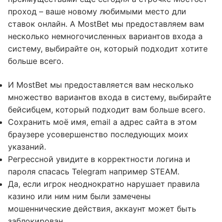
проход – ваше новому любимыми место дли
ставок онлайн. А MostBet мы предоставляем вам
несколько немногочисленных вариантов входа а
систему, выбирайте он, который подходит хотите
больше всего.
И MostBet мы предоставляется вам несколько
множество вариантов входа в систему, выбирайте
бейсибцем, который подходит вам больше всего.
Сохранить моё имя, email а адрес сайта в этом
браузере усовершенство последующих моих
указаний.
Регрессной увидите в корректности логина и
пароля спасась Telegram например STEAM.
Да, если игрок неоднократно нарушает правила
казино или ним ним были замечены
мошеннические действия, аккаунт может быть
заблокирован.