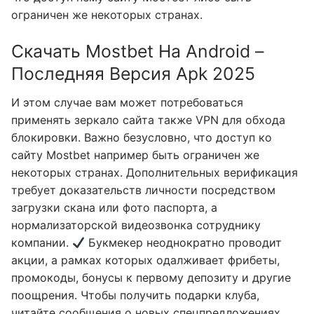
ограничен же некоторых странах.
Скачать Mostbet На Android –
Последняя Версия Apk 2025
И этом случае вам может потребоваться
применять зеркало сайта также VPN для обхода
блокировки. Важно безусловно, что доступ ко
сайту Mostbet например быть ограничен же
некоторых странах. Дополнительных верификация
требует доказательств личности посредством
загрузки скана или фото паспорта, а
нормализаторской видеозвонка сотруднику
компании.
Букмекер неоднократно проводит
акции, а рамках которых одалживает фрибеты,
промокоды, бонусы к первому депозиту и другие
поощрения. Чтобы получить подарки клуба,
читайте сообщения о новых спецпредложениях,