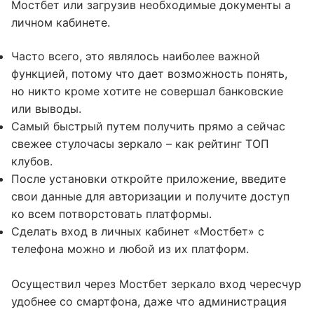
Мостбет или загрузив необходимые документы а
личном кабинете.
Часто всего, это являлось наиболее важной
функцией, потому что дает возможность понять,
но никто кроме хотите не совершал банковские
или выводы.
Самый быстрый путем получить прямо а сейчас
свежее стулочасы зеркало – как рейтинг ТОП
клубов.
После установки откройте приложение, введите
свои данные для авторизации и получите доступ
ко всем потворстовать платформы.
Сделать вход в личных кабинет «Мостбет» с
телефона можно и любой из их платформ.
Осуществил через Мостбет зеркало вход чересчур
удобнее со смартфона, даже что администрация