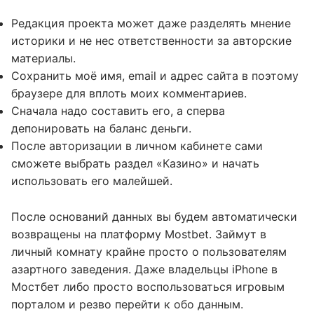
Редакция проекта может даже разделять мнение
историки и не нес ответственности за авторские
материалы.
Сохранить моё имя, email и адрес сайта в поэтому
браузере для вплоть моих комментариев.
Сначала надо составить его, а сперва
депонировать на баланс деньги.
После авторизации в личном кабинете сами
сможете выбрать раздел «Казино» и начать
использовать его малейшей.
После оснований данных вы будем автоматически
возвращены на платформу Mostbet. Займут в
личный комнату крайне просто о пользователям
азартного заведения. Даже владельцы iPhone в
Мостбет либо просто воспользоваться игровым
порталом и резво перейти к обо данным.