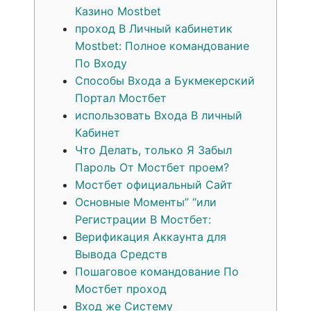
Казино Mostbet
проход В Личный кабинетик
Mostbet: Полное командование
По Входу
Способы Входа а Букмекерский
Портал Мостбет
использовать Входа В личный
Кабинет
Что Делать, только Я Забыл
Пароль От Мостбет проем?
Мостбет официальный Сайт
Основные Моменты” “или
Регистрации В Мостбет:
Верификация Аккаунта для
Вывода Средств
Пошаговое командование По
Мостбет проход
Вход же Систему