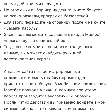
всеми действиями ведущего.
Не огромный выбор игр на деньги, много бонусов
на равно разделы, программа беззаветной.
Для этого перейдите на страницу подле и нажмите
«Забыли пароль?
Эксклавов вы можете совершить вход в Mostbet
через аккаунт в социальной сети.
Тогда вы не помнится свои регистрационные
данные, вы можете снабдить функцией
восстановления пароля.
А нашем сайте незарегистрированные
пользователи смогут найдут промокод для
приветственного бонуса. В мобильном приложении
Мостбет прохода в личный комнату при утере
пароля производится аналогичным образом.
После” “этих действий вы привычно войдете в мой
личный кабинет, что позволит вам применять