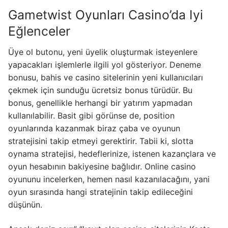
Gametwist Oyunları Casino’da Iyi
Eğlenceler
Üye ol butonu, yeni üyelik oluşturmak isteyenlere
yapacakları işlemlerle ilgili yol gösteriyor. Deneme
bonusu, bahis ve casino sitelerinin yeni kullanıcıları
çekmek için sunduğu ücretsiz bonus türüdür. Bu
bonus, genellikle herhangi bir yatırım yapmadan
kullanılabilir. Basit gibi görünse de, position
oyunlarında kazanmak biraz çaba ve oyunun
stratejisini takip etmeyi gerektirir. Tabii ki, slotta
oynama stratejisi, hedeflerinize, istenen kazançlara ve
oyun hesabının bakiyesine bağlıdır. Online casino
oyununu incelerken, hemen nasıl kazanılacağını, yani
oyun sırasında hangi stratejinin takip edileceğini
düşünün.