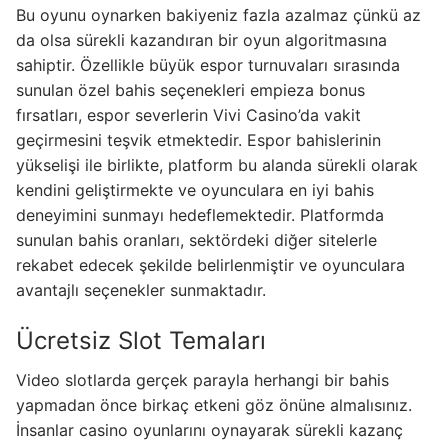
Bu oyunu oynarken bakiyeniz fazla azalmaz çünkü az
da olsa sürekli kazandıran bir oyun algoritmasına
sahiptir. Özellikle büyük espor turnuvaları sırasında
sunulan özel bahis seçenekleri empieza bonus
fırsatları, espor severlerin Vivi Casino’da vakit
geçirmesini teşvik etmektedir. Espor bahislerinin
yükselişi ile birlikte, platform bu alanda sürekli olarak
kendini geliştirmekte ve oyunculara en iyi bahis
deneyimini sunmayı hedeflemektedir. Platformda
sunulan bahis oranları, sektördeki diğer sitelerle
rekabet edecek şekilde belirlenmiştir ve oyunculara
avantajlı seçenekler sunmaktadır.
Ücretsiz Slot Temaları
Video slotlarda gerçek parayla herhangi bir bahis
yapmadan önce birkaç etkeni göz önüne almalısınız.
İnsanlar casino oyunlarını oynayarak sürekli kazanç