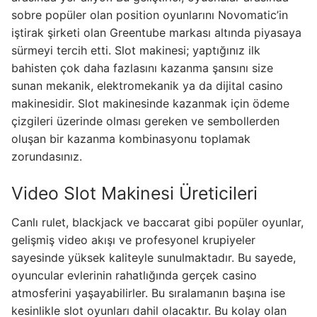
sobre popüler olan position oyunlarını Novomatic’in
iştirak şirketi olan Greentube markası altında piyasaya
sürmeyi tercih etti. Slot makinesi; yaptığınız ilk
bahisten çok daha fazlasını kazanma şansını size
sunan mekanik, elektromekanik ya da dijital casino
makinesidir. Slot makinesinde kazanmak için ödeme
çizgileri üzerinde olması gereken ve sembollerden
oluşan bir kazanma kombinasyonu toplamak
zorundasınız.
Video Slot Makinesi Üreticileri
Canlı rulet, blackjack ve baccarat gibi popüler oyunlar,
gelişmiş video akışı ve profesyonel krupiyeler
sayesinde yüksek kaliteyle sunulmaktadır. Bu sayede,
oyuncular evlerinin rahatlığında gerçek casino
atmosferini yaşayabilirler. Bu sıralamanın başına ise
kesinlikle slot oyunları dahil olacaktır. Bu kolay olan