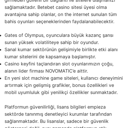
girmeden güvenli bir bağlantı ile sitelere ulaşmanızı
sağlamaktadır. Betebet casino sitesi üyesi olma
avantajına sahip olanlar, on the internet sunulan tüm
bahis oyunları seçeneklerinden faydalanabilecektir.
Gates of Olympus, oyunculara büyük kazanç şansı
sunan yüksek volatiliteye sahip bir oyundur.
Sanal kumar sektörünün gelişimiyle birlikte etki alanı
kumar sitelerini de kapsamaya başlamıştır.
Casino keyfini taçlandıran slot oyunlarımızın çoğu,
alanın lider firması NOVOMATIC’e aittir.
En yeni slot machine game siteleri, kullanıcı deneyimini
artırmak için gelişmiş grafikler, bonus özellikleri ve
mobil uyumluluk gibi yenilikçi özellikler sunmaktadır.
Platformun güvenilirliği, lisans bilgileri empieza
sektörde tanınmış denetleyici kurumlar tarafından
sağlanmaktadır. Bu lisanslar, sadece bir güvenlik