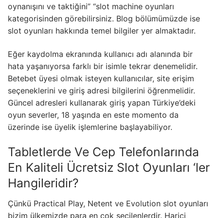
oynanışını ve taktiğini” “slot machine oyunları
kategorisinden görebilirsiniz. Blog bölümümüzde ise
slot oyunları hakkında temel bilgiler yer almaktadır.
Eğer kaydolma ekranında kullanıcı adı alanında bir
hata yaşanıyorsa farklı bir isimle tekrar denemelidir.
Betebet üyesi olmak isteyen kullanıcılar, site erişim
seçeneklerini ve giriş adresi bilgilerini öğrenmelidir.
Güncel adresleri kullanarak giriş yapan Türkiye’deki
oyun severler, 18 yaşında en este momento da
üzerinde ise üyelik işlemlerine başlayabiliyor.
Tabletlerde Ve Cep Telefonlarında
En Kaliteli Ücretsiz Slot Oyunları ‘ler
Hangileridir?
Çünkü Practical Play, Netent ve Evolution slot oyunları
bizim ülkemizde para en çok seçilenlerdir. Harici