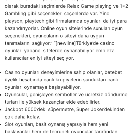
olarak buradaki seçimlerde Relax Game playing ve 1×2
Gambling gibi seçenekleri seçenlerde var. Yine
playson, playtech gibi firmalarında oyunları da iyi para
kazandırıyorlar. Online oyun sitelerinde sunulan oyun
seçenekleri, oyuncuların o siteyi daha uygun
tanımalarını sağlıyor.” “[newline]Türkiye’de casino
oyunları yabancı sitelerde oynanabiliyor empieza
kullanıcılar en iyi siteyi seçiyor.
Casino oyunları deneyimlerine sahip olanlar, betebet
üyelik hesabında canlı krupiyelerin sundukları canlı
oyunları oynamaya başlayabiliyor.
Oyuncular, genişleyen semboller ve ücretsiz döndürme
turları ile yüksek kazançlar elde edebilirler.
Jackpot 6000’deki süpermetre, Super Joker’dekinden
çok daha kolay.
Slot oyunları, basit oynanış yapısıyla hem yeni
başlayanlar hem de tecrübeli oyuncular tarafından