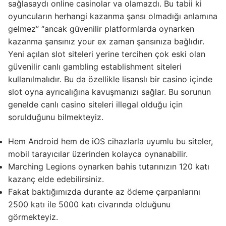
sağlasaydı online casinolar va olamazdı. Bu tabii ki
oyuncuların herhangi kazanma şansı olmadığı anlamına
gelmez” “ancak güvenilir platformlarda oynarken
kazanma şansınız your ex zaman şansınıza bağlıdır.
Yeni açılan slot siteleri yerine tercihen çok eski olan
güvenilir canlı gambling establishment siteleri
kullanılmalıdır. Bu da özellikle lisanslı bir casino içinde
slot oyna ayrıcalığına kavuşmanızı sağlar. Bu sorunun
genelde canlı casino siteleri illegal olduğu için
sorulduğunu bilmekteyiz.
Hem Android hem de iOS cihazlarla uyumlu bu siteler,
mobil tarayıcılar üzerinden kolayca oynanabilir.
Marching Legions oynarken bahis tutarınızın 120 katı
kazanç elde edebilirsiniz.
Fakat baktığımızda durante az ödeme çarpanlarını
2500 katı ile 5000 katı civarında olduğunu
görmekteyiz.