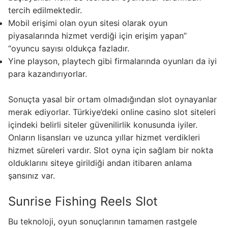
tercih edilmektedir.
Mobil erişimi olan oyun sitesi olarak oyun
piyasalarında hizmet verdiği için erişim yapan”
“oyuncu sayısı oldukça fazladır.
Yine playson, playtech gibi firmalarında oyunları da iyi
para kazandırıyorlar.
Sonuçta yasal bir ortam olmadığından slot oynayanlar
merak ediyorlar. Türkiye’deki online casino slot siteleri
içindeki belirli siteler güvenilirlik konusunda iyiler.
Onların lisansları ve uzunca yıllar hizmet verdikleri
hizmet süreleri vardır. Slot oyna için sağlam bir nokta
olduklarını siteye girildiği andan itibaren anlama
şansınız var.
Sunrise Fishing Reels Slot
Bu teknoloji, oyun sonuçlarının tamamen rastgele