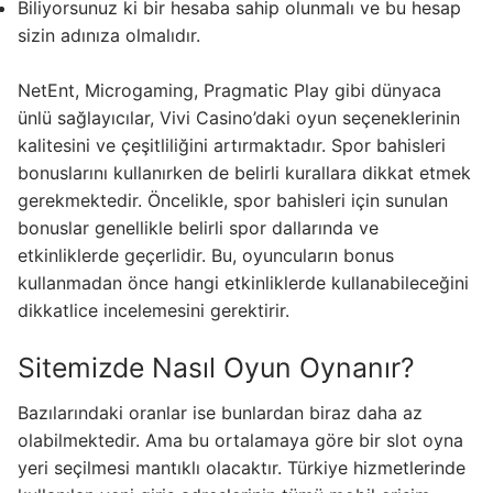
Biliyorsunuz ki bir hesaba sahip olunmalı ve bu hesap
sizin adınıza olmalıdır.
NetEnt, Microgaming, Pragmatic Play gibi dünyaca
ünlü sağlayıcılar, Vivi Casino’daki oyun seçeneklerinin
kalitesini ve çeşitliliğini artırmaktadır. Spor bahisleri
bonuslarını kullanırken de belirli kurallara dikkat etmek
gerekmektedir. Öncelikle, spor bahisleri için sunulan
bonuslar genellikle belirli spor dallarında ve
etkinliklerde geçerlidir. Bu, oyuncuların bonus
kullanmadan önce hangi etkinliklerde kullanabileceğini
dikkatlice incelemesini gerektirir.
Sitemizde Nasıl Oyun Oynanır?
Bazılarındaki oranlar ise bunlardan biraz daha az
olabilmektedir. Ama bu ortalamaya göre bir slot oyna
yeri seçilmesi mantıklı olacaktır. Türkiye hizmetlerinde