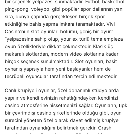
bir seçenek yelpazesi sunmaktadır. Futbol, basketbol,
ping-pong, voleybol gibi popüler spor dallarının yanı
sıra, dünya çapında gerçekleşen birçok spor
etkinliğine bahis yapma imkanı tanımaktadır. Vivi
Casino’nun slot oyunları bölümü, geniş bir oyun”
“yelpazesine sahip olup, your ex türlü tema empieza
oyun özellikleriyle dikkat çekmektedir. Klasik üç
makaralı slotlardan, modern video slotlarına kadar
birçok seçenek sunulmaktadır. Slot oyunları, basit
oynanış yapısıyla hem yeni başlayanlar hem de
tecrübeli oyuncular tarafından tercih edilmektedir.
Canlı krupiyeli oyunlar, özel donanımlı stüdyolarda
yapılır ve kendi evinizin rahatlığındayken kendinizi
casino atmosferine hissetmenizi sağlar. Oyunların, tıpkı
bir çevrimdışı casino şirketlerinde olduğu gibi, oyun
sürecini yöneten özel olarak davet edilmiş krupiye
tarafından oynandığını belirtmek gerekir. Crash