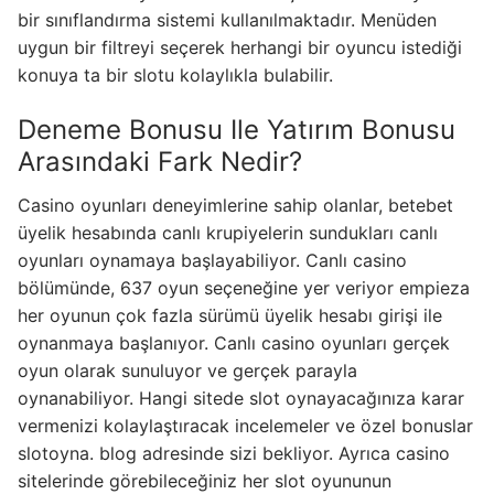
bir sınıflandırma sistemi kullanılmaktadır. Menüden
uygun bir filtreyi seçerek herhangi bir oyuncu istediği
konuya ta bir slotu kolaylıkla bulabilir.
Deneme Bonusu Ile Yatırım Bonusu
Arasındaki Fark Nedir?
Casino oyunları deneyimlerine sahip olanlar, betebet
üyelik hesabında canlı krupiyelerin sundukları canlı
oyunları oynamaya başlayabiliyor. Canlı casino
bölümünde, 637 oyun seçeneğine yer veriyor empieza
her oyunun çok fazla sürümü üyelik hesabı girişi ile
oynanmaya başlanıyor. Canlı casino oyunları gerçek
oyun olarak sunuluyor ve gerçek parayla
oynanabiliyor. Hangi sitede slot oynayacağınıza karar
vermenizi kolaylaştıracak incelemeler ve özel bonuslar
slotoyna. blog adresinde sizi bekliyor. Ayrıca casino
sitelerinde görebileceğiniz her slot oyununun