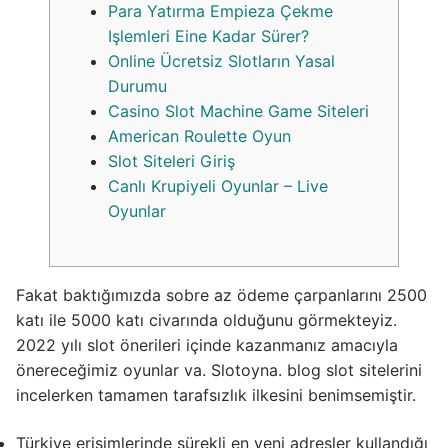
Para Yatırma Empieza Çekme
Işlemleri Eine Kadar Sürer?
Online Ücretsiz Slotların Yasal
Durumu
Casino Slot Machine Game Siteleri
American Roulette Oyun
Slot Siteleri Giriş
Canlı Krupiyeli Oyunlar – Live
Oyunlar
Fakat baktığımızda sobre az ödeme çarpanlarını 2500
katı ile 5000 katı civarında olduğunu görmekteyiz.
2022 yılı slot önerileri içinde kazanmanız amacıyla
önereceğimiz oyunlar va. Slotoyna. blog slot sitelerini
incelerken tamamen tarafsızlık ilkesini benimsemiştir.
Türkiye erişimlerinde sürekli en yeni adresler kullandığı