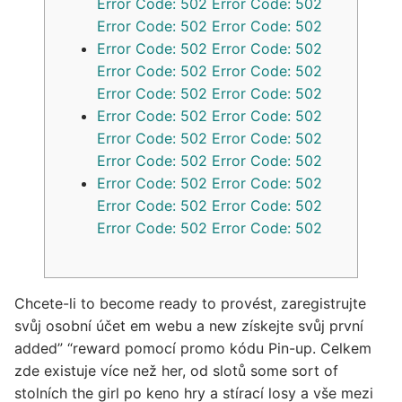
Error Code: 502 Error Code: 502
Error Code: 502 Error Code: 502
Error Code: 502 Error Code: 502
Error Code: 502 Error Code: 502
Error Code: 502 Error Code: 502
Error Code: 502 Error Code: 502
Error Code: 502 Error Code: 502
Error Code: 502 Error Code: 502
Error Code: 502 Error Code: 502
Error Code: 502 Error Code: 502
Error Code: 502 Error Code: 502
Chcete-li to become ready to provést, zaregistrujte
svůj osobní účet em webu a new získejte svůj první
added” “reward pomocí promo kódu Pin-up. Celkem
zde existuje více než her, od slotů some sort of
stolních the girl po keno hry a stírací losy a vše mezi