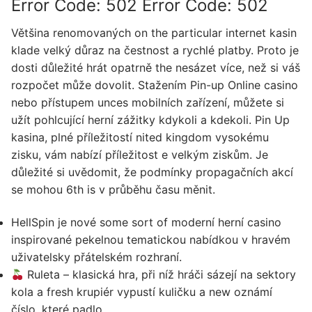
Error Code: 502 Error Code: 502
Většina renomovaných on the particular internet kasin
klade velký důraz na čestnost a rychlé platby. Proto je
dosti důležité hrát opatrně the nesázet více, než si váš
rozpočet může dovolit. Stažením Pin-up Online casino
nebo přístupem unces mobilních zařízení, můžete si
užít pohlcující herní zážitky kdykoli a kdekoli. Pin Up
kasina, plné příležitostí nited kingdom vysokému
zisku, vám nabízí příležitost e velkým ziskům. Je
důležité si uvědomit, že podmínky propagačních akcí
se mohou 6th is v průběhu času měnit.
HellSpin je nové some sort of moderní herní casino
inspirované pekelnou tematickou nabídkou v hravém
uživatelsky přátelském rozhraní.
Ruleta – klasická hra, při níž hráči sázejí na sektory
kola a fresh krupiér vypustí kuličku a new oznámí
číslo, které padlo.