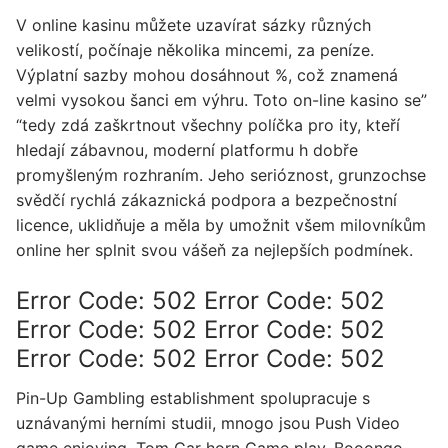
V online kasinu můžete uzavírat sázky různých
velikostí, počínaje několika mincemi, za peníze.
Výplatní sazby mohou dosáhnout %, což znamená
velmi vysokou šanci em výhru. Toto on-line kasino se”
“tedy zdá zaškrtnout všechny políčka pro ity, kteří
hledají zábavnou, moderní platformu h dobře
promyšleným rozhraním. Jeho serióznost, grunzochse
svědčí rychlá zákaznická podpora a bezpečnostní
licence, uklidňuje a měla by umožnit všem milovníkům
online her splnit svou vášeň za nejlepších podmínek.
Error Code: 502 Error Code: 502
Error Code: 502 Error Code: 502
Error Code: 502 Error Code: 502
Pin-Up Gambling establishment spolupracuje s
uznávanými herními studii, mnogo jsou Push Video
game enjoying, Tom Car horn Game play, Booongo