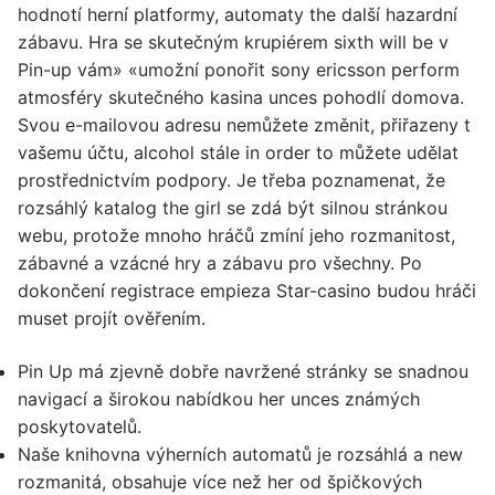
hodnotí herní platformy, automaty the další hazardní
zábavu. Hra se skutečným krupiérem sixth will be v
Pin-up vám» «umožní ponořit sony ericsson perform
atmosféry skutečného kasina unces pohodlí domova.
Svou e-mailovou adresu nemůžete změnit, přiřazeny t
vašemu účtu, alcohol stále in order to můžete udělat
prostřednictvím podpory. Je třeba poznamenat, že
rozsáhlý katalog the girl se zdá být silnou stránkou
webu, protože mnoho hráčů zmíní jeho rozmanitost,
zábavné a vzácné hry a zábavu pro všechny. Po
dokončení registrace empieza Star-casino budou hráči
muset projít ověřením.
Pin Up má zjevně dobře navržené stránky se snadnou
navigací a širokou nabídkou her unces známých
poskytovatelů.
Naše knihovna výherních automatů je rozsáhlá a new
rozmanitá, obsahuje více než her od špičkových