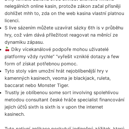
nelegálních online kasin, protože zákon začal přísněji
dohlížet mhh to, zda on the web kasina vlastní platnou
licenci.
S live sázením můžete uzavírat sázky 6th is v průběhu
hry, což vám dává příležitost reagovat na měnící ze
dynamiku zápasu.
Díky vícekanálové podpoře mohou uživatelé
platformy vždy rychle” “vyřešit vzniklé dotazy a few
form of získat potřebnou pomoc.
Tyto stoly vám umožní hrát nejoblíbenější hry v
kamenných kasinech, veoma je blackjack, ruleta,
baccarat nebo Monster Tiger.
Trustly je oblíbenou some sort involving spolehlivou
metodou consultant české hráče specialist financování
jejich účtů sixth is sixth is v upon the internet
kasinech.
Tyto nativní aplikace poskytují jedinečný zážitek, který