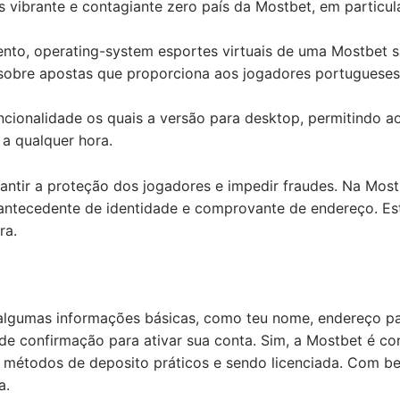
s vibrante e contagiante zero país da Mostbet, em particul
to, operating-system esportes virtuais de uma Mostbet sã
r sobre apostas que proporciona aos jogadores portuguese
ionalidade os quais a versão para desktop, permitindo ao
 a qualquer hora.
rantir a proteção dos jogadores e impedir fraudes. Na Most
antecedente de identidade e comprovante de endereço. Est
ra.
 algumas informações básicas, como teu nome, endereço pa
de confirmação para ativar sua conta. Sim, a Mostbet é co
o métodos de deposito práticos e sendo licenciada. Com 
a.