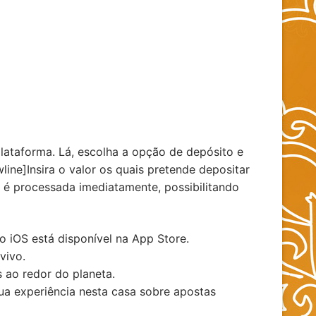
lataforma. Lá, escolha a opção de depósito e
ine]Insira o valor os quais pretende depositar
s é processada imediatamente, possibilitando
 iOS está disponível na App Store.
vivo.
 ao redor do planeta.
ua experiência nesta casa sobre apostas