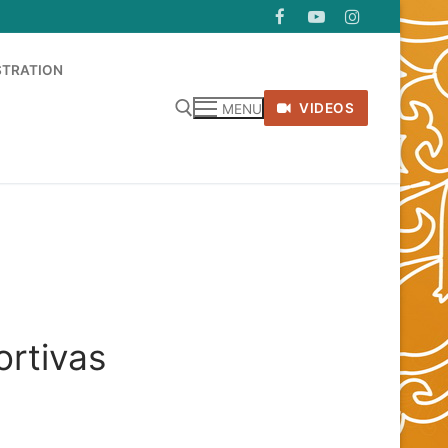
STRATION
VIDEOS
MENU
ortivas