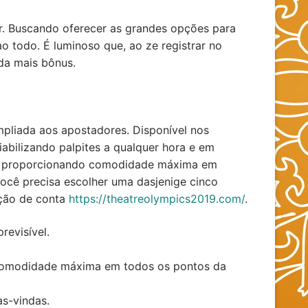
ar. Buscando oferecer as grandes opções para
o todo. É luminoso que, ao ze registrar no
da mais bônus.
pliada aos apostadores. Disponível nos
abilizando palpites a qualquer hora e em
os, proporcionando comodidade máxima em
você precisa escolher uma dasjenige cinco
iação de conta
https://theatreolympics2019.com/
.
revisível.
 comodidade máxima em todos os pontos da
as-vindas.