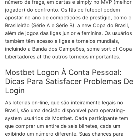
número de frags, em cartas e simply no MVP (melhor
jogador) do confronto. Os fãs de futebol podem
apostar no ano de competições de prestígio, como o
Brasileirão (Série A e Série B), a new Copa do Brasil,
além de jogos das ligas junior e feminina. Os usuários
também têm acesso a ligas e torneios mundiais,
incluindo a Banda dos Campeões, some sort of Copa
Libertadores at the outros torneios importantes.
Mostbet Logon À Conta Pessoal:
Dicas Para Satisfacer Problemas De
Login
As loterias on-line, que são inteiramente legais no
Brasil, são uma decisão disponível para operating-
system usuários da Mostbet. Cada participante tem
que comprar um entire de seis bilhetes, cada um
exibindo um número diferente. Suas chances para