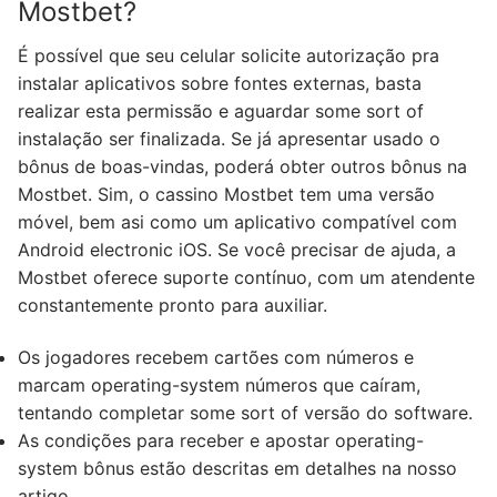
Mostbet?
É possível que seu celular solicite autorização pra
instalar aplicativos sobre fontes externas, basta
realizar esta permissão e aguardar some sort of
instalação ser finalizada. Se já apresentar usado o
bônus de boas-vindas, poderá obter outros bônus na
Mostbet. Sim, o cassino Mostbet tem uma versão
móvel, bem asi como um aplicativo compatível com
Android electronic iOS. Se você precisar de ajuda, a
Mostbet oferece suporte contínuo, com um atendente
constantemente pronto para auxiliar.
Os jogadores recebem cartões com números e
marcam operating-system números que caíram,
tentando completar some sort of versão do software.
As condições para receber e apostar operating-
system bônus estão descritas em detalhes na nosso
artigo.