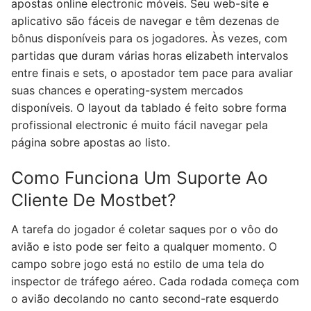
apostas online electronic móveis. Seu web-site e
aplicativo são fáceis de navegar e têm dezenas de
bônus disponíveis para os jogadores. Às vezes, com
partidas que duram várias horas elizabeth intervalos
entre finais e sets, o apostador tem pace para avaliar
suas chances e operating-system mercados
disponíveis. O layout da tablado é feito sobre forma
profissional electronic é muito fácil navegar pela
página sobre apostas ao listo.
Como Funciona Um Suporte Ao
Cliente De Mostbet?
A tarefa do jogador é coletar saques por o vôo do
avião e isto pode ser feito a qualquer momento. O
campo sobre jogo está no estilo de uma tela do
inspector de tráfego aéreo. Cada rodada começa com
o avião decolando no canto second-rate esquerdo