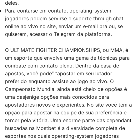
deles.
Para contarse em contato, operating-system
jogadores podem servirse o suporte through chat
online ao vivo no site, enviar um e-mail pra ou, se
quiserem, acessar o Telegram da plataforma.
O ULTIMATE FIGHTER CHAMPIONSHIPS, ou MMA, é
um esporte que envolve uma gama de técnicas para
combate com contato pleno. Dentro da casa de
apostas, você pode” “apostar em seu lutador
preferido enquanto assiste ao jogo ao vivo. O
Campeonato Mundial ainda está cheio de opções é
uma dasjenige opções mais conocidos para
apostadores novos e experientes. No site você tem a
opção para apostar na equipe de sua preferência e
torcer pela vitória. Uma enorme parte das cependant
buscadas na Mostbet é a diversidade completa de
esportes nos quais operating-system jogadores