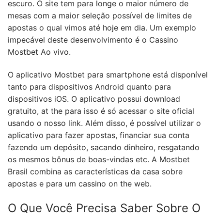
escuro. O site tem para longe o maior número de
mesas com a maior seleção possível de limites de
apostas o qual vimos até hoje em dia. Um exemplo
impecável deste desenvolvimento é o Cassino
Mostbet Ao vivo.
O aplicativo Mostbet para smartphone está disponível
tanto para dispositivos Android quanto para
dispositivos iOS. O aplicativo possui download
gratuito, at the para isso é só acessar o site oficial
usando o nosso link. Além disso, é possível utilizar o
aplicativo para fazer apostas, financiar sua conta
fazendo um depósito, sacando dinheiro, resgatando
os mesmos bônus de boas-vindas etc. A Mostbet
Brasil combina as características da casa sobre
apostas e para um cassino on the web.
O Que Você Precisa Saber Sobre O