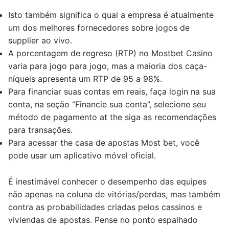
Isto também significa o qual a empresa é atualmente
um dos melhores fornecedores sobre jogos de
supplier ao vivo.
A porcentagem de regreso (RTP) no Mostbet Casino
varia para jogo para jogo, mas a maioria dos caça-
níqueis apresenta um RTP de 95 a 98%.
Para financiar suas contas em reais, faça login na sua
conta, na seção “Financie sua conta”, selecione seu
método de pagamento at the siga as recomendações
para transações.
Para acessar the casa de apostas Most bet, você
pode usar um aplicativo móvel oficial.
É inestimável conhecer o desempenho das equipes
não apenas na coluna de vitórias/perdas, mas também
contra as probabilidades criadas pelos cassinos e
viviendas de apostas. Pense no ponto espalhado