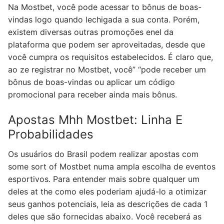
Na Mostbet, você pode acessar to bônus de boas-
vindas logo quando lechigada a sua conta. Porém,
existem diversas outras promoções enel da
plataforma que podem ser aproveitadas, desde que
você cumpra os requisitos estabelecidos. É claro que,
ao ze registrar no Mostbet, você” “pode receber um
bônus de boas-vindas ou aplicar um código
promocional para receber ainda mais bônus.
Apostas Mhh Mostbet: Linha E
Probabilidades
Os usuários do Brasil podem realizar apostas com
some sort of Mostbet numa ampla escolha de eventos
esportivos. Para entender mais sobre qualquer um
deles at the como eles poderiam ajudá-lo a otimizar
seus ganhos potenciais, leia as descrições de cada 1
deles que são fornecidas abaixo. Você receberá as