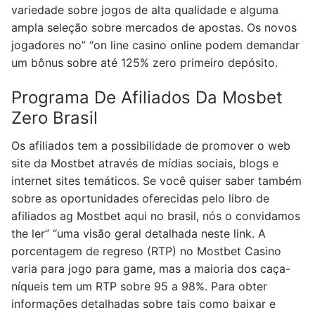
variedade sobre jogos de alta qualidade e alguma
ampla seleção sobre mercados de apostas. Os novos
jogadores no” “on line casino online podem demandar
um bônus sobre até 125% zero primeiro depósito.
Programa De Afiliados Da Mosbet
Zero Brasil
Os afiliados tem a possibilidade de promover o web
site da Mostbet através de mídias sociais, blogs e
internet sites temáticos. Se você quiser saber também
sobre as oportunidades oferecidas pelo libro de
afiliados ag Mostbet aqui no brasil, nós o convidamos
the ler” “uma visão geral detalhada neste link. A
porcentagem de regreso (RTP) no Mostbet Casino
varia para jogo para game, mas a maioria dos caça-
níqueis tem um RTP sobre 95 a 98%. Para obter
informações detalhadas sobre tais como baixar e