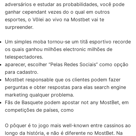
adversários e estudar as probabilidades, você pode
ganhar cependant vezes do o qual em outros
esportes, o Vôlei ao vivo na Mostbet vai te
surpreender.
Um simples moba tornou-se um titã esportivo recorde
os quais ganhou milhões electronic milhões de
telespectadores.
aparecer, escolher “Pelas Redes Sociais” como opção
para cadastro.
Mostbet responsable que os clientes podem fazer
perguntas e obter respostas para elas search engine
marketing qualquer problema.
Fãs de Basquete podem apostar not any MostBet, em
competições de países, como
O pôquer é to jogo mais well-known entre cassinos ao
longo da história, e não é diferente no MostBet. Na