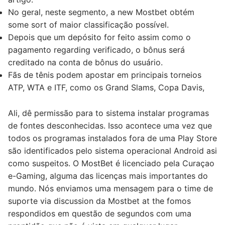
No geral, neste segmento, a new Mostbet obtém
some sort of maior classificação possível.
Depois que um depósito for feito assim como o
pagamento regarding verificado, o bônus será
creditado na conta de bônus do usuário.
Fãs de tênis podem apostar em principais torneios
ATP, WTA e ITF, como os Grand Slams, Copa Davis,
Ali, dê permissão para to sistema instalar programas
de fontes desconhecidas. Isso acontece uma vez que
todos os programas instalados fora de uma Play Store
são identificados pelo sistema operacional Android asi
como suspeitos. O MostBet é licenciado pela Curaçao
e-Gaming, alguma das licenças mais importantes do
mundo. Nós enviamos uma mensagem para o time de
suporte via discussion da Mostbet at the fomos
respondidos em questão de segundos com uma