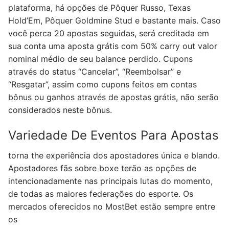
plataforma, há opções de Pôquer Russo, Texas
Hold’Em, Pôquer Goldmine Stud e bastante mais. Caso
você perca 20 apostas seguidas, será creditada em
sua conta uma aposta grátis com 50% carry out valor
nominal médio de seu balance perdido. Cupons
através do status “Cancelar”, “Reembolsar” e
“Resgatar”, assim como cupons feitos em contas
bônus ou ganhos através de apostas grátis, não serão
considerados neste bônus.
Variedade De Eventos Para Apostas
torna the experiência dos apostadores única e blando.
Apostadores fãs sobre boxe terão as opções de
intencionadamente nas principais lutas do momento,
de todas as maiores federações do esporte. Os
mercados oferecidos no MostBet estão sempre entre
os