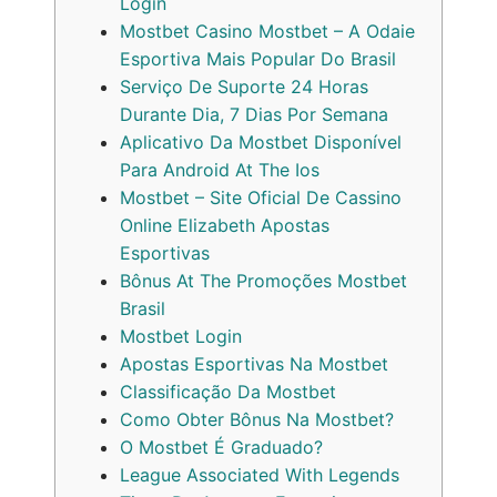
Login
Mostbet Casino Mostbet – A Odaie
Esportiva Mais Popular Do Brasil
Serviço De Suporte 24 Horas
Durante Dia, 7 Dias Por Semana
Aplicativo Da Mostbet Disponível
Para Android At The Ios
Mostbet – Site Oficial De Cassino
Online Elizabeth Apostas
Esportivas
Bônus At The Promoções Mostbet
Brasil
Mostbet Login
Apostas Esportivas Na Mostbet
Classificação Da Mostbet
Como Obter Bônus Na Mostbet?
O Mostbet É Graduado?
League Associated With Legends