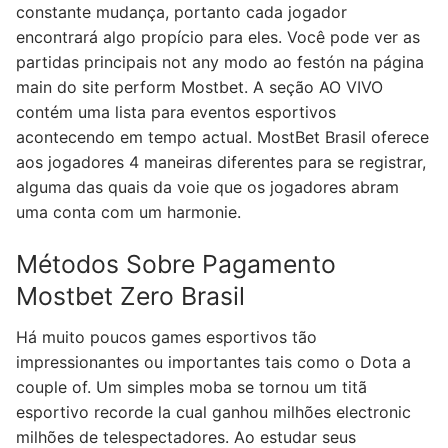
constante mudança, portanto cada jogador
encontrará algo propício para eles. Você pode ver as
partidas principais not any modo ao festón na página
main do site perform Mostbet. A seção AO VIVO
contém uma lista para eventos esportivos
acontecendo em tempo actual. MostBet Brasil oferece
aos jogadores 4 maneiras diferentes para se registrar,
alguma das quais da voie que os jogadores abram
uma conta com um harmonie.
Métodos Sobre Pagamento
Mostbet Zero Brasil
Há muito poucos games esportivos tão
impressionantes ou importantes tais como o Dota a
couple of. Um simples moba se tornou um titã
esportivo recorde la cual ganhou milhões electronic
milhões de telespectadores. Ao estudar seus