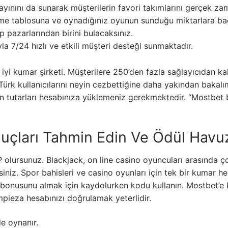
ayınını da sunarak müşterilerin favori takımlarını gerçek zam
me tablosuna ve oynadığınız oyunun sunduğu miktarlara bağ
 pazarlarından birini bulacaksınız.
 7/24 hızlı ve etkili müşteri desteği sunmaktadır.
iyi kumar şirketi. Müşterilere 250’den fazla sağlayıcıdan ka
ürk kullanıcılarını neyin cezbettiğine daha yakından bakal
n tutarları hesabınıza yüklemeniz gerekmektedir. “Mostbet
uçları Tahmin Edin Ve Ödül Hav
 olursunuz. Blackjack, on line casino oyuncuları arasında ç
z. Spor bahisleri ve casino oyunları için tek bir kumar he
 bonusunu almak için kaydolurken kodu kullanın. Mostbet’e 
mpieza hesabınızı doğrulamak yeterlidir.
de oynanır.