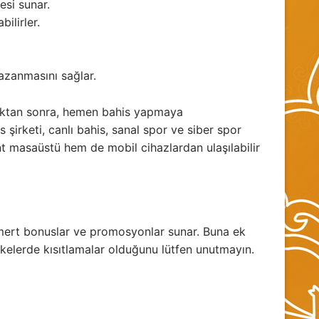
esi sunar.
ilirler.
azanmasını sağlar.
dıktan sonra, hemen bahis yapmaya
s şirketi, canlı bahis, sanal spor ve siber spor
nt masaüstü hem de mobil cihazlardan ulaşılabilir
cömert bonuslar ve promosyonlar sunar. Buna ek
lkelerde kısıtlamalar olduğunu lütfen unutmayın.