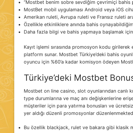
“Mostbet benim sobre sevdiğim çevrimiçi bahis 
MostBet mobil uygulaması Android veya iOS cihaz
Amerikan ruleti, Avrupa ruleti ve Fransız ruleti a
Özellikle etkinliklere anında bahis oynayabildiğim
Daha fazla bilgi ve bahis yapmaya başlamak için M
Kayıt işlemi sırasında promosyon kodu girilerek ek
platform sunar. Mostbet Türkiye’deki bahis oyunla
oyuncu için %60’a kadar komisyon ödeyen Mostbe
Türkiye’deki Mostbet Bonus
Mostbet on line casino, slot oyunlarından canlı kr
type durumlarına ve maç anı değişkenlerine erişebil
müşteriler için para yatırma bonusları ve ücretsi
yer aldığı düzenli promosyonlar düzenlenmektedir.
Bu özellik blackjack, rulet ve bakara gibi klasik