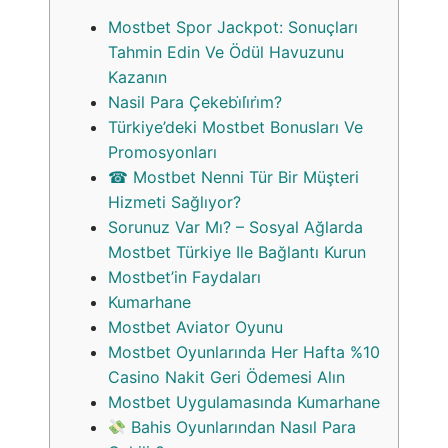
Mostbet Spor Jackpot: Sonuçları
Tahmin Edin Ve Ödül Havuzunu
Kazanın
Nasil Para Çekebi̇li̇ri̇m?
Türkiye’deki Mostbet Bonusları Ve
Promosyonları
☎ Mostbet Nenni Tür Bir Müşteri
Hizmeti Sağlıyor?
Sorunuz Var Mı? – Sosyal Ağlarda
Mostbet Türkiye Ile Bağlantı Kurun
Mostbet’in Faydaları
Kumarhane
Mostbet Aviator Oyunu
Mostbet Oyunlarında Her Hafta %10
Casino Nakit Geri Ödemesi Alın
Mostbet Uygulamasında Kumarhane
Bahis Oyunlarından Nasıl Para