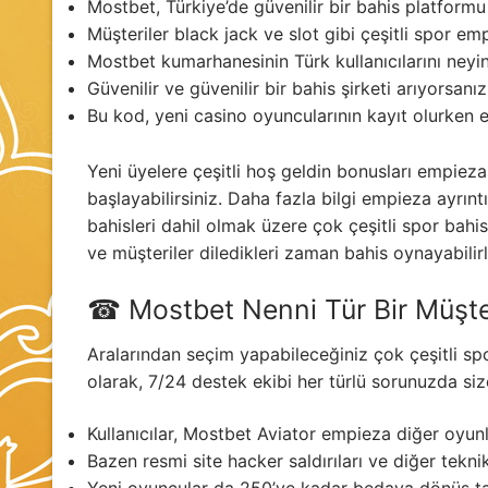
Mostbet, Türkiye’de güvenilir bir bahis platformu 
Müşteriler black jack ve slot gibi çeşitli spor em
Mostbet kumarhanesinin Türk kullanıcılarını ney
Güvenilir ve güvenilir bir bahis şirketi arıyorsan
Bu kod, yeni casino oyuncularının kayıt olurken
Yeni üyelere çeşitli hoş geldin bonusları empi
başlayabilirsiniz. Daha fazla bilgi empieza ayrıntı
bahisleri dahil olmak üzere çok çeşitli spor bah
ve müşteriler diledikleri zaman bahis oynayabilirl
☎ Mostbet Nenni Tür Bir Müşter
Aralarından seçim yapabileceğiniz çok çeşitli sp
olarak, 7/24 destek ekibi her türlü sorunuzda siz
Kullanıcılar, Mostbet Aviator empieza diğer oyunl
Bazen resmi site hacker saldırıları ve diğer teknik
Yeni oyuncular da 250’ye kadar bedava dönüş tal