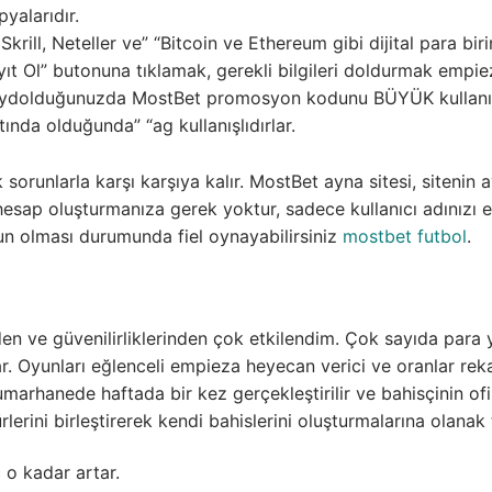
yalarıdır.
Skrill, Neteller ve” “Bitcoin ve Ethereum gibi dijital para bi
ıt Ol” butonuna tıklamak, gerekli bilgileri doldurmak empie
 kaydolduğunuzda MostBet promosyon kodunu BÜYÜK kullanı
ında olduğunda” “ag kullanışlıdırlar.
 sorunlarla karşı karşıya kalır. MostBet ayna sitesi, sitenin a
hesap oluşturmanıza gerek yoktur, sadece kullanıcı adınızı 
sorun olması durumunda fiel oynayabilirsiniz
mostbet futbol
.
den ve güvenilirliklerinden çok etkilendim. Çok sayıda par
lar. Oyunları eğlenceli empieza heyecan verici ve oranlar reka
marhanede haftada bir kez gerçekleştirilir ve bahisçinin ofi
türlerini birleştirerek kendi bahislerini oluşturmalarına olanak 
o kadar artar.