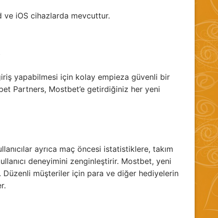
d ve iOS cihazlarda mevcuttur.
.
giriş yapabilmesi için kolay empieza güvenli bir
et Partners, Mostbet’e getirdiğiniz her yeni
lanıcılar ayrıca maç öncesi istatistiklere, takım
kullanıcı deneyimini zenginleştirir. Mostbet, yeni
 Düzenli müşteriler için para ve diğer hediyelerin
r.