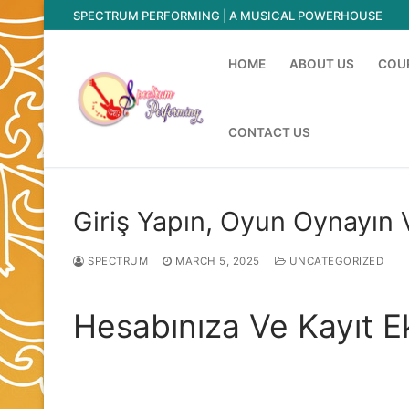
Skip
SPECTRUM PERFORMING | A MUSICAL POWERHOUSE
to
content
HOME
ABOUT US
COU
CONTACT US
Giriş Yapın, Oyun Oynayın
SPECTRUM
MARCH 5, 2025
UNCATEGORIZED
Hesabınıza Ve Kayıt Ek