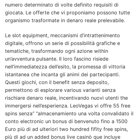
numero determinato di volte definito requisiti di
giocata. Le offerte che vi proponiamo possono tutte
organismo trasformate in denaro reale prelevabile.
Le slot equipment, meccanismi d’intrattenimento
digitale, offrono un serie di possibilità grafiche e
tematiche, trasformando ogni azione within
un’avventura pulsante. Il loro fascino risiede
nell’immediatezza dell’esito, la promessa di vittoria
istantanea che incanta gli animi dei partecipanti.
Questi giochi, con il benefit senza deposito,
permettono di esplorare various varianti senza
rischiare denaro reale, incentivando nuovi utenti the
immergersi nell’esperienza. LeoVegas vi offre 55 free
spins senza” “almacenamiento una volta convalidato il
conto electronic un bonus di benvenuto fino a 1500
Euro più di ad ulteriori two hundred fifity free spins,
più di ad un added bonus live casinò que incluye