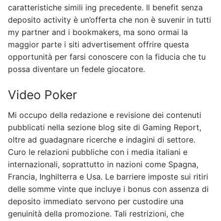
caratteristiche simili ing precedente. Il benefit senza
deposito activity è un’offerta che non è suvenir in tutti
my partner and i bookmakers, ma sono ormai la
maggior parte i siti advertisement offrire questa
opportunità per farsi conoscere con la fiducia che tu
possa diventare un fedele giocatore.
Video Poker
Mi occupo della redazione e revisione dei contenuti
pubblicati nella sezione blog site di Gaming Report,
oltre ad guadagnare ricerche e indagini di settore.
Curo le relazioni pubbliche con i media italiani e
internazionali, soprattutto in nazioni come Spagna,
Francia, Inghilterra e Usa. Le barriere imposte sui ritiri
delle somme vinte que incluye i bonus con assenza di
deposito immediato servono per custodire una
genuinità della promozione. Tali restrizioni, che