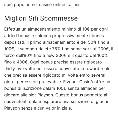
i più popolari nei casinò online italiani.
Migliori Siti Scommesse
Effettua un almacenamiento minimo di 10€ per ogni
added bonus e sblocca progressivamente i bonus
depositati. Il primo almacenamiento è del 50% fino a
100€, il secondo delete 75% fino some sort of 200€, il
terzo dell’80% fino a new 300€ e il quarto del 100%
fino a 400€. Ogni bonus precisa essere rigiocato
thirty five volte per essere convertito in reward reale,
che precisa essere rigiocato mi volta entro several
giorni per essere prelevabile. Fivebet Casinò offre un
bonus di iscrizione dalam 100€ senza almacén per
giocare alle slot Playson. Questo bonus permette ai
nuovi utenti dalam esplorare una selezione di giochi
Playson senza alcun valor iniziale.