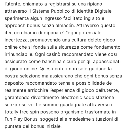
l’utente, chiamato a registrarsi su una ripiano
attraverso il Sistema Pubblico di Identità Digitale,
sperimenta algun ingresso facilitato ing sito e
approach bonus senza almacén. Attraverso questo
iter, cerchiamo di dipanare” “ogni potenziale
incertezza, promuovendo una cultura delete gioco
online che si fonda sulla sicurezza come fondamento
irrinunciabile. Ogni casinò raccomandato viene così
assicurato come banchina sicuro per gli appassionati
di gioco online. Questi criteri non solo guidano la
nostra selezione ma assicurano che ogni bonus senza
deposito raccomandato tenha a possibilidade de
realmente arricchire l’esperienza di gioco dell’utente,
garantendo divertimento electronic soddisfazione
senza riserve. Le somme guadagnate attraverso i
totally free spin possono organismo trasformate in
Fun Play Bonus, soggetti alle medesime situazioni di
puntata del bonus iniziale.