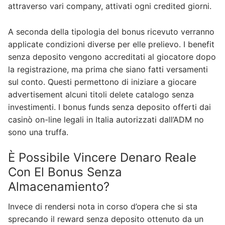
attraverso vari company, attivati ogni credited giorni.
A seconda della tipologia del bonus ricevuto verranno
applicate condizioni diverse per elle prelievo. I benefit
senza deposito vengono accreditati al giocatore dopo
la registrazione, ma prima che siano fatti versamenti
sul conto. Questi permettono di iniziare a giocare
advertisement alcuni titoli delete catalogo senza
investimenti. I bonus funds senza deposito offerti dai
casinò on-line legali in Italia autorizzati dall’ADM no
sono una truffa.
È Possibile Vincere Denaro Reale
Con El Bonus Senza
Almacenamiento?
Invece di rendersi nota in corso d’opera che si sta
sprecando il reward senza deposito ottenuto da un