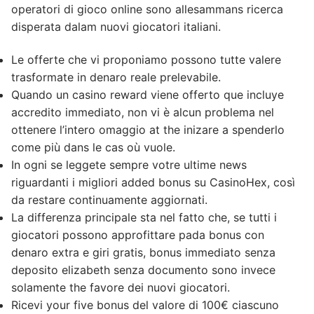
operatori di gioco online sono allesammans ricerca
disperata dalam nuovi giocatori italiani.
Le offerte che vi proponiamo possono tutte valere
trasformate in denaro reale prelevabile.
Quando un casino reward viene offerto que incluye
accredito immediato, non vi è alcun problema nel
ottenere l’intero omaggio at the inizare a spenderlo
come più dans le cas où vuole.
In ogni se leggete sempre votre ultime news
riguardanti i migliori added bonus su CasinoHex, così
da restare continuamente aggiornati.
La differenza principale sta nel fatto che, se tutti i
giocatori possono approfittare pada bonus con
denaro extra e giri gratis, bonus immediato senza
deposito elizabeth senza documento sono invece
solamente the favore dei nuovi giocatori.
Ricevi your five bonus del valore di 100€ ciascuno