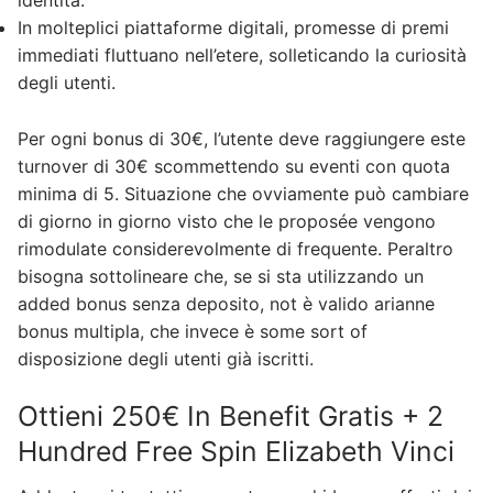
identità.
In molteplici piattaforme digitali, promesse di premi
immediati fluttuano nell’etere, solleticando la curiosità
degli utenti.
Per ogni bonus di 30€, l’utente deve raggiungere este
turnover di 30€ scommettendo su eventi con quota
minima di 5. Situazione che ovviamente può cambiare
di giorno in giorno visto che le proposée vengono
rimodulate considerevolmente di frequente. Peraltro
bisogna sottolineare che, se si sta utilizzando un
added bonus senza deposito, not è valido arianne
bonus multipla, che invece è some sort of
disposizione degli utenti già iscritti.
Ottieni 250€ In Benefit Gratis + 2
Hundred Free Spin Elizabeth Vinci