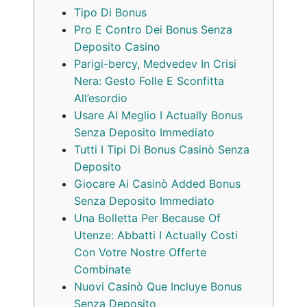
Tipo Di Bonus
Pro E Contro Dei Bonus Senza
Deposito Casino
Parigi-bercy, Medvedev In Crisi
Nera: Gesto Folle E Sconfitta
All’esordio
Usare Al Meglio I Actually Bonus
Senza Deposito Immediato
Tutti I Tipi Di Bonus Casinò Senza
Deposito
Giocare Ai Casinò Added Bonus
Senza Deposito Immediato
Una Bolletta Per Because Of
Utenze: Abbatti I Actually Costi
Con Votre Nostre Offerte
Combinate
Nuovi Casinò Que Incluye Bonus
Senza Deposito