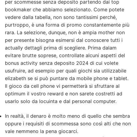
per scommesse senza deposito partendo dai top
bookmaker che abbiamo selezionato. Come potete
vedere dalla tabella, non sono tantissimi perché,
purtroppo, è una forma di promo constantemente più
rara. La selezione, dunque, non è ampia mother non
per presente bisogna esimersi dal conoscere tutti i
actually dettagli prima di scegliere. Prima dalam
evitare brutte soprese, controllate alcuni aspetti del
bonus activity senza deposito 2024 di cui volete
usufruire, ad esempio per quali giochi sia utilizzabile
elizabeth se si può puntare da mobile phone e tablet.
Il gioco da cell phone vi permetterà si sfruttare al
optimum il vostro reward e non sarete costretti ad
usarlo solo da locuinta e dal personal computer.
In realtà, il denaro è molto meno di quello che sembra
oppure i requisiti di scommessa sono così alti che non
vale nemmeno la pena giocarci.