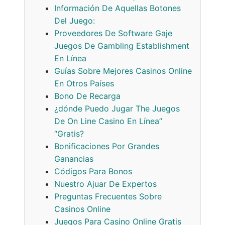
Información De Aquellas Botones
Del Juego:
Proveedores De Software Gaje
Juegos De Gambling Establishment
En Línea
Guías Sobre Mejores Casinos Online
En Otros Países
Bono De Recarga
¿dónde Puedo Jugar The Juegos
De On Line Casino En Línea”
“Gratis?
Bonificaciones Por Grandes
Ganancias
Códigos Para Bonos
Nuestro Ajuar De Expertos
Preguntas Frecuentes Sobre
Casinos Online
Juegos Para Casino Online Gratis