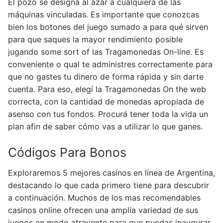
El pozo se designa al azar a cualquiera de las
máquinas vinculadas. Es importante que conozcas
bien los botones del juego sumado a para qué sirven
para que saques la mayor rendimiento posible
jugando some sort of las Tragamonedas On-line. Es
conveniente o qual te administres correctamente para
que no gastes tu dinero de forma rápida y sin darte
cuenta. Para eso, elegí la Tragamonedas On the web
correcta, con la cantidad de monedas apropiada de
asenso con tus fondos. Procurá tener toda la vida un
plan afin de saber cómo vas a utilizar lo que ganes.
Códigos Para Bonos
Exploraremos 5 mejores casinos en línea de Argentina,
destacando lo que cada primero tiene para descubrir
a continuación. Muchos de los mas recomendables
casinos online ofrecen una amplia variedad de sus
juegos en modo atrayente para que puedas inaugurar