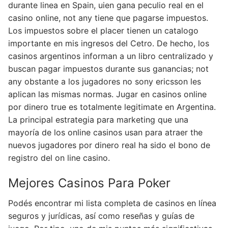
durante linea en Spain, uien gana peculio real en el
casino online, not any tiene que pagarse impuestos.
Los impuestos sobre el placer tienen un catalogo
importante en mis ingresos del Cetro. De hecho, los
casinos argentinos informan a un libro centralizado y
buscan pagar impuestos durante sus ganancias; not
any obstante a los jugadores no sony ericsson les
aplican las mismas normas. Jugar en casinos online
por dinero true es totalmente legitimate en Argentina.
La principal estrategia para marketing que una
mayoría de los online casinos usan para atraer the
nuevos jugadores por dinero real ha sido el bono de
registro del on line casino.
Mejores Casinos Para Poker
Podés encontrar mi lista completa de casinos en línea
seguros y jurídicas, así como reseñas y guías de