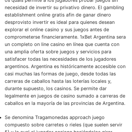
os quais permite a los jugadores probar juegos sin
necesidad de invertir su privativo dinero. El gambling
establishment online gratis afin de ganar dinero
desprovisto invertir es ideal para quienes desean
explorar el online casino y sus juegos antes de
comprometerse financieramente. 1xBet Argentina sera
un completo on line casino en línea que cuenta con
una amplia oferta sobre juegos y servicios para
satisfacer todas las necesidades de los jugadores
argentinos. Argentina es históricamente accesible con
casi muchas las formas de juego, desde todas las
carreras de caballos hasta las loterías locales y,
durante supuesto, los casinos. Se permite dar
legalmente en juegos de casino sumado a carreras de
caballos en la mayoría de las provincias de Argentina.
Se denomina Tragamonedas approach juego
compuesto sobre carretes o rieles (que suelen servir
5) y la cual el jugador acciona haciéndolos girar