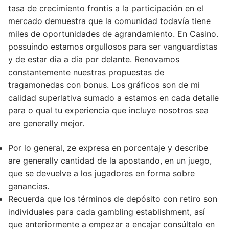
tasa de crecimiento frontis a la participación en el
mercado demuestra que la comunidad todavía tiene
miles de oportunidades de agrandamiento. En Casino.
possuindo estamos orgullosos para ser vanguardistas
y de estar dia a dia por delante. Renovamos
constantemente nuestras propuestas de
tragamonedas con bonus. Los gráficos son de mi
calidad superlativa sumado a estamos en cada detalle
para o qual tu experiencia que incluye nosotros sea
are generally mejor.
Por lo general, ze expresa en porcentaje y describe
are generally cantidad de la apostando, en un juego,
que se devuelve a los jugadores en forma sobre
ganancias.
Recuerda que los términos de depósito con retiro son
individuales para cada gambling establishment, así
que anteriormente a empezar a encajar consúltalo en