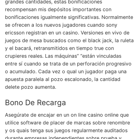
grandes cantidades, estas bonificaciones
recompensan mis depósitos importantes con
bonificaciones igualmente significativas. Normalmente
se ofrecen a los nuevos jugadores cuando sony
ericsson registran en un casino. Versiones en vivo de
juegos de mesa buscados como el black jack, la ruleta
y el bacará, retransmitidos en tiempo true con
crupieres reales. Las máquinas” “están vinculadas
entre sí cuando se trata de un perforación progresivo
o acumulado. Cada vez o qual un jugador paga una
apuesta paralela al pozo escalonado, la cantidad
delete pozo aumenta.
Bono De Recarga
Asegúrate de encajar en un on line casino online que
utilice software de placer de marcas sobre renombre
y os quais tenga sus juegos regularmente auditados
durante empresas independientes sobre prueba y