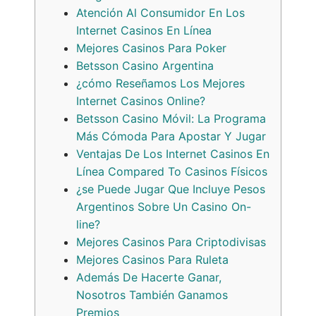
Atención Al Consumidor En Los
Internet Casinos En Línea
Mejores Casinos Para Poker
Betsson Casino Argentina
¿cómo Reseñamos Los Mejores
Internet Casinos Online?
Betsson Casino Móvil: La Programa
Más Cómoda Para Apostar Y Jugar
Ventajas De Los Internet Casinos En
Línea Compared To Casinos Físicos
¿se Puede Jugar Que Incluye Pesos
Argentinos Sobre Un Casino On-
line?
Mejores Casinos Para Criptodivisas
Mejores Casinos Para Ruleta
Además De Hacerte Ganar,
Nosotros También Ganamos
Premios