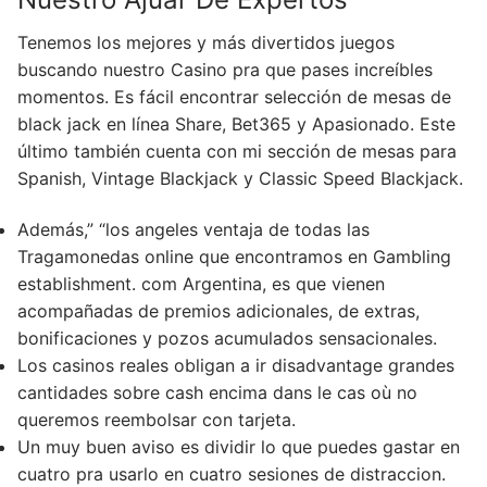
Tenemos los mejores y más divertidos juegos
buscando nuestro Casino pra que pases increíbles
momentos. Es fácil encontrar selección de mesas de
black jack en línea Share, Bet365 y Apasionado. Este
último también cuenta con mi sección de mesas para
Spanish, Vintage Blackjack y Classic Speed Blackjack.
Además,” “los angeles ventaja de todas las
Tragamonedas online que encontramos en Gambling
establishment. com Argentina, es que vienen
acompañadas de premios adicionales, de extras,
bonificaciones y pozos acumulados sensacionales.
Los casinos reales obligan a ir disadvantage grandes
cantidades sobre cash encima dans le cas où no
queremos reembolsar con tarjeta.
Un muy buen aviso es dividir lo que puedes gastar en
cuatro pra usarlo en cuatro sesiones de distraccion.