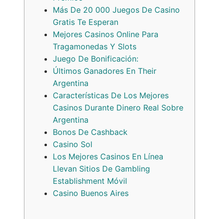
Más De 20 000 Juegos De Casino
Gratis Te Esperan
Mejores Casinos Online Para
Tragamonedas Y Slots
Juego De Bonificación:
Últimos Ganadores En Their
Argentina
Características De Los Mejores
Casinos Durante Dinero Real Sobre
Argentina
Bonos De Cashback
Casino Sol
Los Mejores Casinos En Línea
Llevan Sitios De Gambling
Establishment Móvil
Casino Buenos Aires