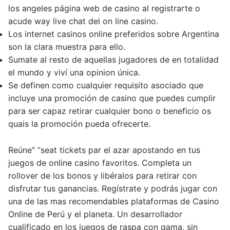
los angeles página web de casino al registrarte o
acude way live chat del on line casino.
Los internet casinos online preferidos sobre Argentina
son la clara muestra para ello.
Sumate al resto de aquellas jugadores de en totalidad
el mundo y viví una opinion única.
Se definen como cualquier requisito asociado que
incluye una promoción de casino que puedes cumplir
para ser capaz retirar cualquier bono o beneficio os
quais la promoción pueda ofrecerte.
Reúne” “seat tickets par el azar apostando en tus
juegos de online casino favoritos. Completa un
rollover de los bonos y libéralos para retirar con
disfrutar tus ganancias. Regístrate y podrás jugar con
una de las mas recomendables plataformas de Casino
Online de Perú y el planeta. Un desarrollador
cualificado en los juegos de raspa con gama, sin