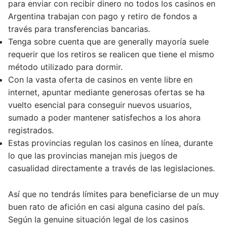
para enviar con recibir dinero no todos los casinos en
Argentina trabajan con pago y retiro de fondos a
través para transferencias bancarias.
Tenga sobre cuenta que are generally mayoría suele
requerir que los retiros se realicen que tiene el mismo
método utilizado para dormir.
Con la vasta oferta de casinos en vente libre en
internet, apuntar mediante generosas ofertas se ha
vuelto esencial para conseguir nuevos usuarios,
sumado a poder mantener satisfechos a los ahora
registrados.
Estas provincias regulan los casinos en línea, durante
lo que las provincias manejan mis juegos de
casualidad directamente a través de las legislaciones.
Así que no tendrás límites para beneficiarse de un muy
buen rato de afición en casi alguna casino del país.
Según la genuine situación legal de los casinos