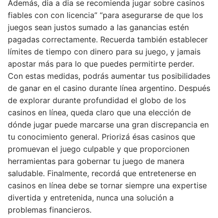
Además, dia a dia se recomienda jugar sobre casinos
fiables con con licencia” “para asegurarse de que los
juegos sean justos sumado a las ganancias estén
pagadas correctamente. Recuerda también establecer
límites de tiempo con dinero para su juego, y jamais
apostar más para lo que puedes permitirte perder.
Con estas medidas, podrás aumentar tus posibilidades
de ganar en el casino durante línea argentino. Después
de explorar durante profundidad el globo de los
casinos en línea, queda claro que una elección de
dónde jugar puede marcarse una gran discrepancia en
tu conocimiento general. Priorizá ésas casinos que
promuevan el juego culpable y que proporcionen
herramientas para gobernar tu juego de manera
saludable. Finalmente, recordá que entretenerse en
casinos en línea debe se tornar siempre una expertise
divertida y entretenida, nunca una solución a
problemas financieros.