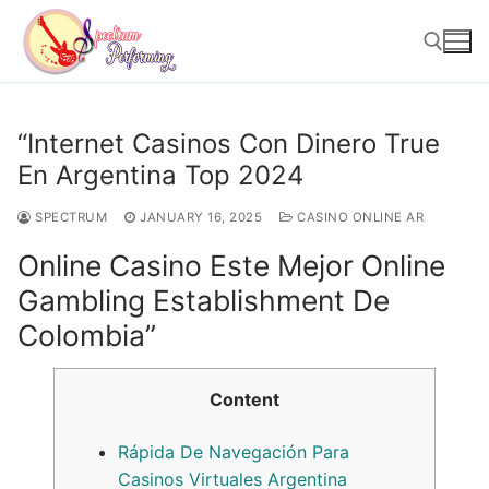
Skip
to
content
Search for:
“Internet Casinos Con Dinero True
En Argentina Top 2024 ️
SPECTRUM
JANUARY 16, 2025
CASINO ONLINE AR
Online Casino Este Mejor Online
Gambling Establishment De
Colombia”
Content
Rápida De Navegación Para
Casinos Virtuales Argentina