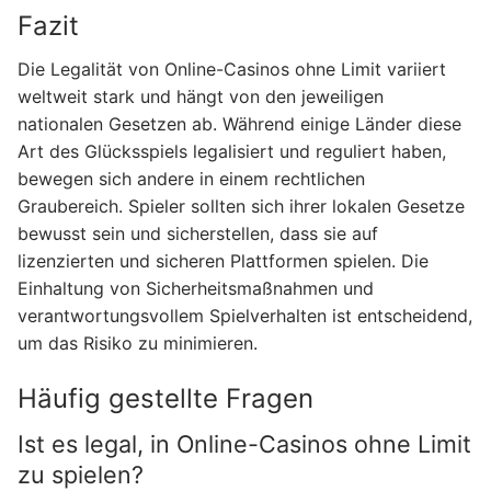
Fazit
Die Legalität von Online-Casinos ohne Limit variiert
weltweit stark und hängt von den jeweiligen
nationalen Gesetzen ab. Während einige Länder diese
Art des Glücksspiels legalisiert und reguliert haben,
bewegen sich andere in einem rechtlichen
Graubereich. Spieler sollten sich ihrer lokalen Gesetze
bewusst sein und sicherstellen, dass sie auf
lizenzierten und sicheren Plattformen spielen. Die
Einhaltung von Sicherheitsmaßnahmen und
verantwortungsvollem Spielverhalten ist entscheidend,
um das Risiko zu minimieren.
Häufig gestellte Fragen
Ist es legal, in Online-Casinos ohne Limit
zu spielen?