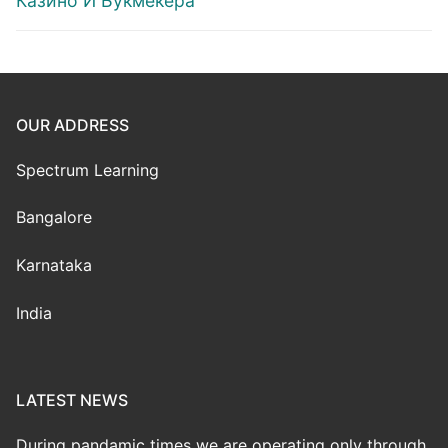
Казино И Букмекера
OUR ADDRESS
Spectrum Learning
Bangalore
Karnataka
India
LATEST NEWS
During pandamic times we are operating only through