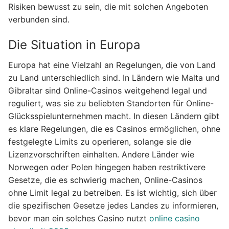
Risiken bewusst zu sein, die mit solchen Angeboten
verbunden sind.
Die Situation in Europa
Europa hat eine Vielzahl an Regelungen, die von Land
zu Land unterschiedlich sind. In Ländern wie Malta und
Gibraltar sind Online-Casinos weitgehend legal und
reguliert, was sie zu beliebten Standorten für Online-
Glücksspielunternehmen macht. In diesen Ländern gibt
es klare Regelungen, die es Casinos ermöglichen, ohne
festgelegte Limits zu operieren, solange sie die
Lizenzvorschriften einhalten. Andere Länder wie
Norwegen oder Polen hingegen haben restriktivere
Gesetze, die es schwierig machen, Online-Casinos
ohne Limit legal zu betreiben. Es ist wichtig, sich über
die spezifischen Gesetze jedes Landes zu informieren,
bevor man ein solches Casino nutzt
online casino