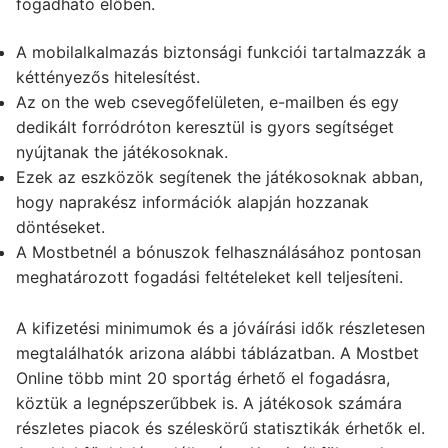
fogadható élőben.
A mobilalkalmazás biztonsági funkciói tartalmazzák a
kéttényezős hitelesítést.
Az on the web csevegőfelületen, e-mailben és egy
dedikált forródróton keresztül is gyors segítséget
nyújtanak the játékosoknak.
Ezek az eszközök segítenek the játékosoknak abban,
hogy naprakész információk alapján hozzanak
döntéseket.
A Mostbetnél a bónuszok felhasználásához pontosan
meghatározott fogadási feltételeket kell teljesíteni.
A kifizetési minimumok és a jóváírási idők részletesen
megtalálhatók arizona alábbi táblázatban. A Mostbet
Online több mint 20 sportág érhető el fogadásra,
köztük a legnépszerűbbek is. A játékosok számára
részletes piacok és széleskörű statisztikák érhetők el.