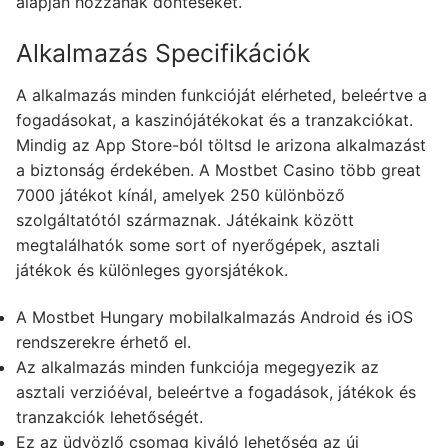
alapján hozzanak döntéseket.
Alkalmazás Specifikációk
A alkalmazás minden funkcióját elérheted, beleértve a
fogadásokat, a kaszinójátékokat és a tranzakciókat.
Mindig az App Store-ból töltsd le arizona alkalmazást
a biztonság érdekében. A Mostbet Casino több great
7000 játékot kínál, amelyek 250 különböző
szolgáltatótól származnak. Játékaink között
megtalálhatók some sort of nyerőgépek, asztali
játékok és különleges gyorsjátékok.
A Mostbet Hungary mobilalkalmazás Android és iOS
rendszerekre érhető el.
Az alkalmazás minden funkciója megegyezik az
asztali verzióéval, beleértve a fogadások, játékok és
tranzakciók lehetőségét.
Ez az üdvözlő csomag kiváló lehetőség az új