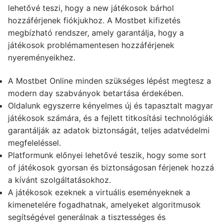
lehetővé teszi, hogy a new játékosok bárhol
hozzáférjenek fiókjukhoz. A Mostbet kifizetés
megbízható rendszer, amely garantálja, hogy a
játékosok problémamentesen hozzáférjenek
nyereményeikhez.
A Mostbet Online minden szükséges lépést megtesz a
modern day szabványok betartása érdekében.
Oldalunk egyszerre kényelmes új és tapasztalt magyar
játékosok számára, és a fejlett titkosítási technológiák
garantálják az adatok biztonságát, teljes adatvédelmi
megfeleléssel.
Platformunk előnyei lehetővé teszik, hogy some sort
of játékosok gyorsan és biztonságosan férjenek hozzá
a kívánt szolgáltatásokhoz.
A játékosok ezeknek a virtuális eseményeknek a
kimenetelére fogadhatnak, amelyeket algoritmusok
segítségével generálnak a tisztességes és