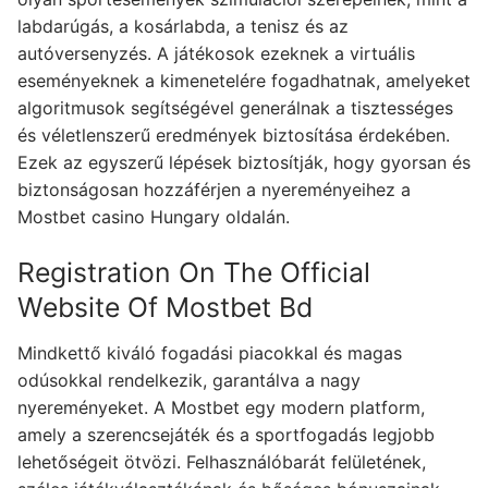
labdarúgás, a kosárlabda, a tenisz és az
autóversenyzés. A játékosok ezeknek a virtuális
eseményeknek a kimenetelére fogadhatnak, amelyeket
algoritmusok segítségével generálnak a tisztességes
és véletlenszerű eredmények biztosítása érdekében.
Ezek az egyszerű lépések biztosítják, hogy gyorsan és
biztonságosan hozzáférjen a nyereményeihez a
Mostbet casino Hungary oldalán.
Registration On The Official
Website Of Mostbet Bd
Mindkettő kiváló fogadási piacokkal és magas
odúsokkal rendelkezik, garantálva a nagy
nyereményeket. A Mostbet egy modern platform,
amely a szerencsejáték és a sportfogadás legjobb
lehetőségeit ötvözi. Felhasználóbarát felületének,