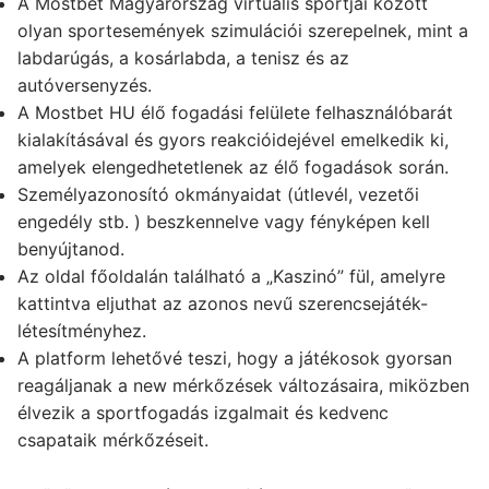
A Mostbet Magyarország virtuális sportjai között
olyan sportesemények szimulációi szerepelnek, mint a
labdarúgás, a kosárlabda, a tenisz és az
autóversenyzés.
A Mostbet HU élő fogadási felülete felhasználóbarát
kialakításával és gyors reakcióidejével emelkedik ki,
amelyek elengedhetetlenek az élő fogadások során.
Személyazonosító okmányaidat (útlevél, vezetői
engedély stb. ) beszkennelve vagy fényképen kell
benyújtanod.
Az oldal főoldalán található a „Kaszinó” fül, amelyre
kattintva eljuthat az azonos nevű szerencsejáték-
létesítményhez.
A platform lehetővé teszi, hogy a játékosok gyorsan
reagáljanak a new mérkőzések változásaira, miközben
élvezik a sportfogadás izgalmait és kedvenc
csapataik mérkőzéseit.