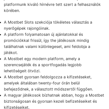
platformunk kiváló hírnévre tett szert a felhasználók
körében.
A Mostbet Slots szekciója tökéletes választás a
nyerőgépek rajongóinak.
A platform folyamatosan új ajánlatokkal és
promóciókkal frissül, így the játékosok mindig
találhatnak valami különlegeset, ami feldobja a
játékot.
A Mostbet egy modern platform, amely a
szerencsejáték és a sportfogadás legjobb
lehetőségeit ötvözi.
A Mostbet gyorsan feldolgozza a kifizetéseket,
amelyek általában twenty-four órán belül
befejeződnek, a választott módszertől függően.
A magyar játékosok bízhatnak abban, hogy a Mostbet
biztonságosan és gyorsan kezeli befizetéseiket és
kifizetéseiket.