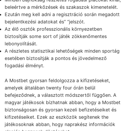
beleértve a mérkőzések és szakaszok kimenetelét.
Ezután meg kell adni a regisztráció során megadott
bejelentkezési adatokat és” “jelszót.
Az élő osztók professzionális környezetben
biztosítják some sort of játék zökkenőmentes
lebonyolítását.
A részletes statisztikai lehetőségek minden sportág
esetében biztosítják a pontos és jövedelmező
fogadási élményt.
A Mostbet gyorsan feldolgozza a kifizetéseket,
amelyek általában twenty four órán belül
befejeződnek, a választott módszertől függően. A
magyar játékosok bízhatnak abban, hogy a Mostbet
biztonságosan és gyorsan kezeli befizetéseiket és
kifizetéseiket. Ezek az eszközök segítenek the
játékosoknak abban, hogy naprakész információk