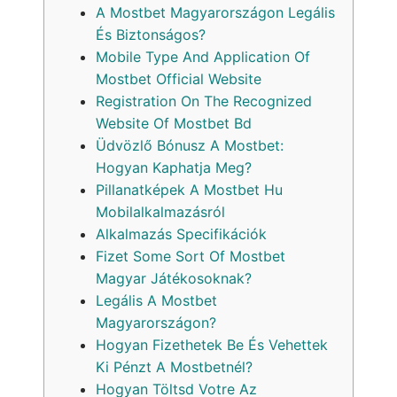
A Mostbet Magyarországon Legális
És Biztonságos?
Mobile Type And Application Of
Mostbet Official Website
Registration On The Recognized
Website Of Mostbet Bd
Üdvözlő Bónusz A Mostbet:
Hogyan Kaphatja Meg?
Pillanatképek A Mostbet Hu
Mobilalkalmazásról
Alkalmazás Specifikációk
Fizet Some Sort Of Mostbet
Magyar Játékosoknak?
Legális A Mostbet
Magyarországon?
Hogyan Fizethetek Be És Vehettek
Ki Pénzt A Mostbetnél?
Hogyan Töltsd Votre Az