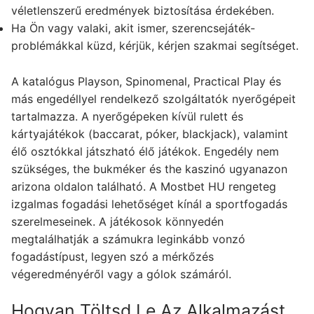
véletlenszerű eredmények biztosítása érdekében.
Ha Ön vagy valaki, akit ismer, szerencsejáték-
problémákkal küzd, kérjük, kérjen szakmai segítséget.
A katalógus Playson, Spinomenal, Practical Play és
más engedéllyel rendelkező szolgáltatók nyerőgépeit
tartalmazza. A nyerőgépeken kívül rulett és
kártyajátékok (baccarat, póker, blackjack), valamint
élő osztókkal játszható élő játékok. Engedély nem
szükséges, the bukméker és the kaszinó ugyanazon
arizona oldalon található. A Mostbet HU rengeteg
izgalmas fogadási lehetőséget kínál a sportfogadás
szerelmeseinek. A játékosok könnyedén
megtalálhatják a számukra leginkább vonzó
fogadástípust, legyen szó a mérkőzés
végeredményéről vagy a gólok számáról.
Hogyan Töltsd Le Az Alkalmazást