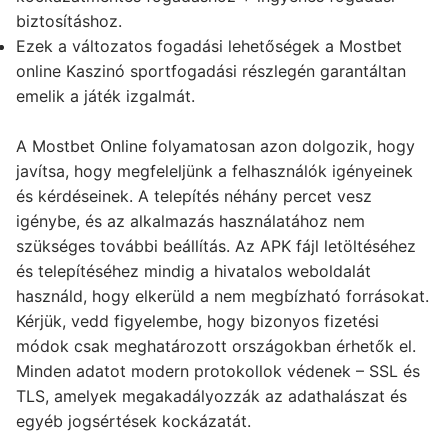
biztosításhoz.
Ezek a változatos fogadási lehetőségek a Mostbet
online Kaszinó sportfogadási részlegén garantáltan
emelik a játék izgalmát.
A Mostbet Online folyamatosan azon dolgozik, hogy
javítsa, hogy megfeleljünk a felhasználók igényeinek
és kérdéseinek. A telepítés néhány percet vesz
igénybe, és az alkalmazás használatához nem
szükséges további beállítás. Az APK fájl letöltéséhez
és telepítéséhez mindig a hivatalos weboldalát
használd, hogy elkerüld a nem megbízható forrásokat.
Kérjük, vedd figyelembe, hogy bizonyos fizetési
módok csak meghatározott országokban érhetők el.
Minden adatot modern protokollok védenek – SSL és
TLS, amelyek megakadályozzák az adathalászat és
egyéb jogsértések kockázatát.