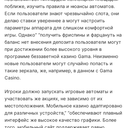
поближе, изучить правила и нюансы автоматов.
Если пользователи знают чрезвычайно слота, они
делаю ставки увереннее а могут настроить
параметры аппарата для слишком комфортной
игры. Однако” “получить фриспины и фарцануть на
баланс нет внесения депозита пользователи могут
при достижении более высокого уровня в
программе беззаветной казино Gama. Неизменно
новые пользователи могут случайно попасть и
такие зеркала, же, например, в данном с Gama
Casino.
Игроки должно запускать игровые автоматы и
участвовать же акциях, не зависимо от их
местоположения. Мобильное казино адаптировано
для различных устройств,” “обеспечивают плавный
интерфейс же высокое качество графики. Более
того, мобильный сайт поддерживает равно