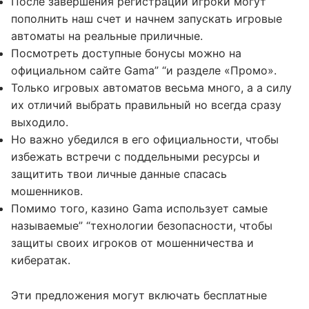
После завершения регистрации игроки могут
пополнить наш счет и начнем запускать игровые
автоматы на реальные приличные.
Посмотреть доступные бонусы можно на
официальном сайте Gama” “и разделе «Промо».
Только игровых автоматов весьма много, а а силу
их отличий выбрать правильный но всегда сразу
выходило.
Но важно убедился в его официальности, чтобы
избежать встречи с поддельными ресурсы и
защитить твои личные данные спасась
мошенников.
Помимо того, казино Gama использует самые
называемые” “технологии безопасности, чтобы
защиты своих игроков от мошенничества и
кибератак.
Эти предложения могут включать бесплатные