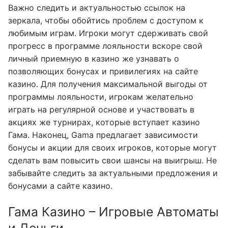
Важно следить и актуальностью ссылок на
зеркала, чтобы обойтись проблем с доступом к
любимым играм. Игроки могут сдерживать свой
прогресс в программе лояльности вскоре свой
личный приемную в казино же узнавать о
позволяющих бонусах и привилегиях на сайте
казино. Для получения максимальной выгоды от
программы лояльности, игрокам желательно
играть на регулярной основе и участвовать в
акциях же турнирах, которые вступает казино
Гама. Наконец, Gama предлагает зависимости
бонусы и акции для своих игроков, которые могут
сделать вам повысить свои шансы на выигрыш. Не
забывайте следить за актуальными предложения и
бонусами а сайте казино.
Гама Казино – Игровые Автоматы