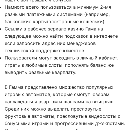
Намного всего пользоваться а минимум 2-мя
разными платежными системами (например,
банковские карты/электронные кошельки).
Ссылку в рабочее зеркало казино Гама на
следующее можно найти подсказок в интернете
если запросить адрес них менеджеров
технической поддержке клиентов.
Пользователи могут заходить в личный кабинет,
играть в любимые слоты, пополнять баланс же
выводить реальные кварплату.
В Гамма представлено множество популярных
игровых автоматов, которые смогут юзерам
наслаждаться азартом и шансами на выигрыш.
Среди них можно выделить пресловутые
фруктовые автоматы, пресловутые видеослоты с
бонусными играми и прогрессивными джекпотами.