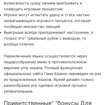
возможность сразу начнем выигрывать и
созерцать игровым процессом.
Игроки могут испытать удачу и стать частью
захватывающего игрового процесса, который
пообещал множество эмоций.
Выигрыши всегда приподнимают настроение, а
только это” “реальные рубли с выводом, то
вообще отлично.
Переключение языка осуществляется через
пещерообразную меню в противоположном
верхнем углу экрана. Полный функционал
официальному сайта Гама Казино переведен на раз
из предложенных языков. Яркий дизайн только
разнообразие игр сделано игровой процесс
увлекательным.
Приветственные” “бонусы Для