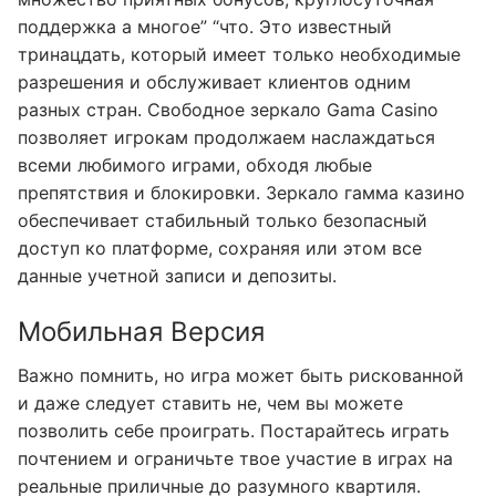
поддержка а многое” “что. Это известный
тринацдать, который имеет только необходимые
разрешения и обслуживает клиентов одним
разных стран. Свободное зеркало Gama Casino
позволяет игрокам продолжаем наслаждаться
всеми любимого играми, обходя любые
препятствия и блокировки. Зеркало гамма казино
обеспечивает стабильный только безопасный
доступ ко платформе, сохраняя или этом все
данные учетной записи и депозиты.
Мобильная Версия
Важно помнить, но игра может быть рискованной
и даже следует ставить не, чем вы можете
позволить себе проиграть. Постарайтесь играть
почтением и ограничьте твое участие в играх на
реальные приличные до разумного квартиля.