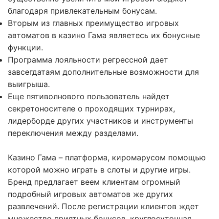
благодаря привлекательным бонусам.
Вторым из главных преимущество игровых
автоматов в казино Гама являетесь их бонусные
функции.
Программа лояльности регрессной дает
завсегдатаям дополнительные возможности для
выигрыша.
Еще пятиволнового пользователь найдет
секретоносителе о проходящих турнирах,
лидерборде других участников и инструменты
переключения между разделами.
Казино Гама – платформа, киромарусом помощью
которой можно играть в слоты и другие игры.
Бренд предлагает веем клиентам огромный
подробный игровых автоматов же других
развлечений. После регистрации клиентов ждет
множество приятных бонусов, круглосуточная