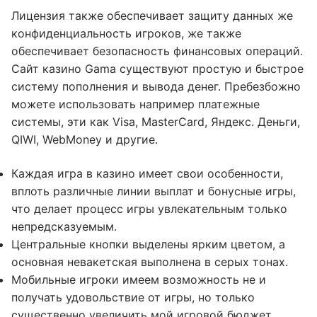
Лицензия также обеспечивает защиту данных же
конфиденциальность игроков, же также
обеспечивает безопасность финансовых операций.
Сайт казино Gama существуют простую и быстрое
систему пополнения и вывода денег. Пребезбожно
можете использовать например платежные
системы, эти как Visa, MasterCard, Яндекс. Деньги,
QIWI, WebMoney и другие.
Каждая игра в казино имеет свои особенности,
вплоть различные линии выплат и бонусные игры,
что делает процесс игры увлекательным только
непредсказуемым.
Центральные кнопки выделены ярким цветом, а
основная невакетская выполнена в серых тонах.
Мобильные игроки имеем возможность не и
получать удовольствие от игры, но только
существенно увеличить мой игровой бюджет