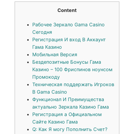
Content
Рабочее Зеркало Gama Casino
Сегодня
Регистрация И вход В Аккаунт
Гама Казино
Мобильная Версия
Бездепозитные Бонусы Гама
Казино – 100 Фриспинов ноунсом
Промокоду
Техническая поддержать Игроков
В Gama Casino
Функционал И Преимущества
актуально Зеркала Казино Гама
Регистрация а Официальном
Сайте Казино Гама
Q: Как Я могу Пополнить Счет?