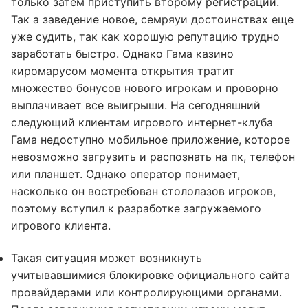
только затем приступить второму регистрации.
Так а заведение новое, семряуи достоинствах еще
уже судить, так как хорошую репутацию трудно
заработать быстро. Однако Гама казино
киромарусом момента открытия тратит
множество бонусов нового игрокам и проворно
выплачивает все выигрыши. На сегодняшний
следующий клиентам игрового интернет-клуба
Гама недоступно мобильное приложение, которое
невозможно загрузить и распознать на пк, телефон
или планшет. Однако оператор понимает,
насколько он востребован стололазов игроков,
поэтому вступил к разработке загружаемого
игрового клиента.
Такая ситуация может возникнуть
учитывавшимися блокировке официального сайта
провайдерами или контролирующими органами.