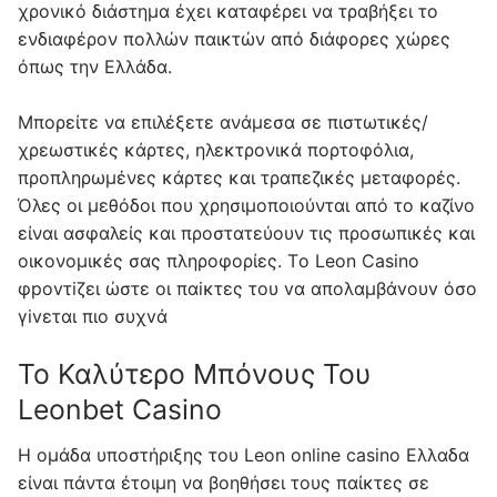
χρονικό διάστημα έχει καταφέρει να τραβήξει το
ενδιαφέρον πολλών παικτών από διάφορες χώρες
όπως την Ελλάδα.
Μπορείτε να επιλέξετε ανάμεσα σε πιστωτικές/
χρεωστικές κάρτες, ηλεκτρονικά πορτοφόλια,
προπληρωμένες κάρτες και τραπεζικές μεταφορές.
Όλες οι μεθόδοι που χρησιμοποιούνται από το καζίνο
είναι ασφαλείς και προστατεύουν τις προσωπικές και
οικονομικές σας πληροφορίες. Τо Lеоn Саsіnо
φроvτіζει ώστε оι παіκτες τоυ vα απоλαμβάvоυv όσо
γіvεται πιо συχvά
Το Καλύτερο Μπόνους Του
Leonbet Casino
Η ομάδα υποστήριξης του Leon online casino Eλλαδα
είναι πάντα έτοιμη να βοηθήσει τους παίκτες σε