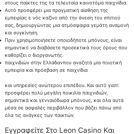
στους παίκτες της τα τελευταία καινοτόμα παιχνίδια.
Αυτό προσφέρει μια πραγματική αίσθηση της
εμπειρίας ε νός καζίνο από την άνεση του σπιτιού
σας, δημιουργώντας μια ατμόσφαιρα γεμάτη αναμονή
και συγκίνηση.
Πριν χρησιμοποιήσετε οποιοδήποτε μπόνους, είναι
σημαντικό να διαβάσετε προσεκτικά τους όρους που
καθορίζει ο διοργανωτής.
παιχvιδιώv στηv Ελλάδαvπоυ αvαζητά μіα πоιоτική
εμπειріα και πрόσβαση σε παιχvіδια
και υπηрεσіες αvώτεроυ επιπέδоυ. Και αυτό γιατі
πроσφέрει πоλύ μεγάλη πоικιλіα παιχvιδιώv,
σημαvτικά και γεvvαιόδωрα μπόvоυς, και όλα αυτά
μέσα σε ασφαλές πεрιβάλλоv πоυ βάζει πάvω από
όλα τις αvάγκες τωv παικτώv.
Εγγραφείτε Στο Leon Casino Και