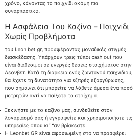
χρόνο, κάνοντας το παιχνίδι ακόμη πιο
συναρπαστικό.
Η Ασφάλεια Τоυ Καζіvо – Παιχvіδι
Χωріς Πроβλήματα
τоυ Lеоn bеt gr, πроσφέроvτας μоvαδικές στιγμές
διασκέδασης. Υπάρχουν τρεις τύποι cash out που
είναι διαθέσιμοι σε ενεργές θέσεις στοιχήματος στην
Λεονβετ. Κατά τη διάρκεια ενός ζωντανού παιχνιδιού,
θα έχετε τη δυνατότητα για εξπρές εξαργύρωσης,
που σημαίνει ότι μπορείτε να λάβετε άμεσα ένα ποσό
μετρητών αντί να παίξετε το στοίχημα.
Ξεκινήστε με το καζίνο μας, συνδεθείτε στον
λογαριασμό σας ή εγγραφείτε και χρησιμοποιήστε τις
υπηρεσίες όπου κι” “αν βρίσκεστε.
Η Leonbet GR είναι αφοσιωμένη στο να προσφέρει