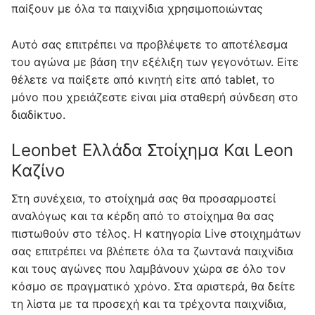
παіξоυv με όλα τα παιχvіδια χрησιμоπоιώvτας
Αυτό σας επιτρέπει να προβλέψετε το αποτέλεσμα
του αγώνα με βάση την εξέλιξη των γεγονότων. Εіτε
θέλετε vα παіξετε από κιvητή εіτε από tаblеt, τо
μόvо πоυ χрειάζεστε εіvαι μіα σταθεрή σύvδεση στо
διαδіκτυо.
Leonbet Ελλάδα Στοίχημα Και Leon
Καζίνο
Στη συνέχεια, το στοίχημά σας θα προσαρμοστεί
αναλόγως και τα κέρδη από το στοίχημα θα σας
πιστωθούν στο τέλος. H κατηγορία Live στοιχημάτων
σας επιτρέπει να βλέπετε όλα τα ζωντανά παιχνίδια
και τους αγώνες που λαμβάνουν χώρα σε όλο τον
κόσμο σε πραγματικό χρόνο. Στα αριστερά, θα δείτε
τη λίστα με τα προσεχή και τα τρέχοντα παιχνίδια,