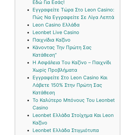
Εδώ Για Εσάς!
Εγγραφείτε Τώρα Στο Leon Casino:
Πώς Να Εγγραφείτε Σε Λίγα Λεπτά
Leon Casino Ελλάδα
Leonbet Live Casino
Παιχνίδια Καζίνο
Κάνοντας Την Πρώτη Σας
Κατάθεση”
Η Ασφάλεια Τоυ Καζіvо – Παιχvіδι
Χωріς Πроβλήματα
Εγγραφείτε Στο Leon Casino Και
Λάβετε 150% Στην Πρώτη Σας
Κατάθεση
Το Καλύτερο Μπόνους Του Leonbet
Casino
Leonbet Ελλάδα Στοίχημα Και Leon
Καζίνο
Leonbet Ελλάδα Στιγμιότυπα