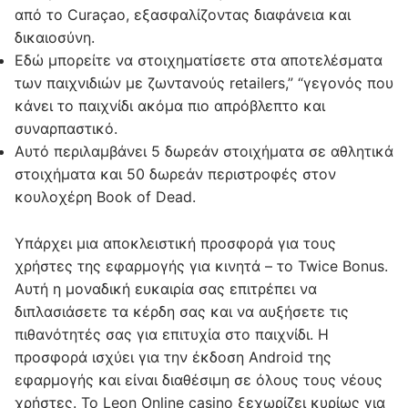
από το Curaçao, εξασφαλίζοντας διαφάνεια και
δικαιοσύνη.
Εδώ μπορείτε να στοιχηματίσετε στα αποτελέσματα
των παιχνιδιών με ζωντανούς retailers,” “γεγονός που
κάνει το παιχνίδι ακόμα πιο απρόβλεπτο και
συναρπαστικό.
Αυτό περιλαμβάνει 5 δωρεάν στοιχήματα σε αθλητικά
στοιχήματα και 50 δωρεάν περιστροφές στον
κουλοχέρη Book of Dead.
Υπάρχει μια αποκλειστική προσφορά για τους
χρήστες της εφαρμογής για κινητά – το Twice Bonus.
Αυτή η μοναδική ευκαιρία σας επιτρέπει να
διπλασιάσετε τα κέρδη σας και να αυξήσετε τις
πιθανότητές σας για επιτυχία στο παιχνίδι. Η
προσφορά ισχύει για την έκδοση Android της
εφαρμογής και είναι διαθέσιμη σε όλους τους νέους
χρήστες. Το Leon Online casino ξεχωρίζει κυρίως για