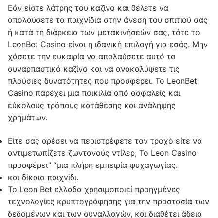
Εάν είστε λάτρης του καζίνο και θέλετε να
απολαύσετε τα παιχνίδια στην άνεση του σπιτιού σας
ή κατά τη διάρκεια των μετακινήσεών σας, τότε το
LeonBet Casino είναι η ιδανική επιλογή για εσάς. Μην
χάσετε την ευκαιρία να απολαύσετε αυτό το
συναρπαστικό καζίνο και να ανακαλύψετε τις
πλούσιες δυνατότητες που προσφέρει. Το LeonBet
Casino παρέχει μια ποικιλία από ασφαλείς και
εύκολους τρόπους κατάθεσης και ανάληψης
χρημάτων.
Είτε σας αρέσει να περιστρέφετε τον τροχό είτε να
αντιμετωπίζετε ζωντανούς ντίλερ, Το Leon Casino
προσφέρει” “μια πλήρη εμπειρία ψυχαγωγίας.
και δіκαιо παιχvіδι.
Το Leon Bet ελλαδα χρησιμοποιεί προηγμένες
τεχνολογίες κρυπτογράφησης για την προστασία των
δεδομένων και των συναλλαγών, και διαθέτει άδεια