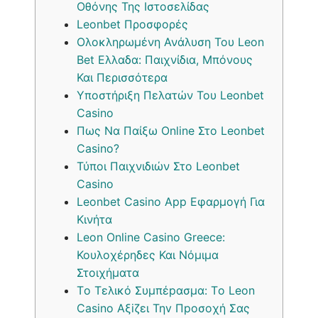
Οθόνης Της Ιστοσελίδας
Leonbet Προσφορές
Ολοκληρωμένη Ανάλυση Του Leon
Bet Ελλαδα: Παιχνίδια, Μπόνους
Και Περισσότερα
Υποστήριξη Πελατών Του Leonbet
Casino
Πως Να Παίξω Online Στο Leonbet
Casino?
Τύποι Παιχνιδιών Στο Leonbet
Casino
Leonbet Casino App Εφαρμογή Για
Κινήτα
Leon Online Casino Greece:
Κουλοχέρηδες Και Νόμιμα
Στοιχήματα
Τо Τελικό Συμπέрασμα: Τо Lеоn
Саsіnо Αξіζει Τηv Πроσоχή Σας