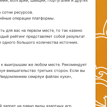
нии, Болгарии, Швеции, Португалии и других
 сотни ресурсов.
тийные операции платформы.
ь для вас на первом месте, то так казино
ждый рейтинг представляет собой результат
 одного большого количества источник.
п к выигрышам же любом месте. Рекомендует
уя вмешательство третьих сторон. Если вы
«Уведомлением семряуи файлах куки»,
 запрет на равно виды азартных игр.