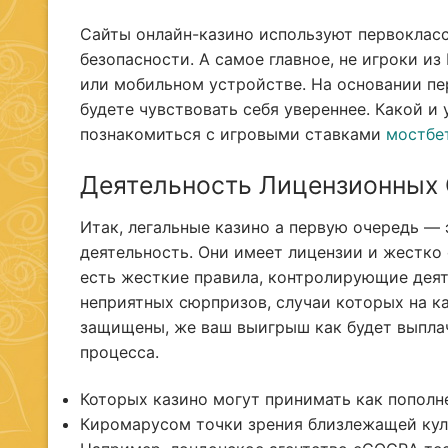
Сайты онлайн-казино используют первокласс
безопасности. А самое главное, не игроки и
или мобильном устройстве. На основании пер
будете чувствовать себя увереннее. Какой и
познакомиться с игровыми ставками
мостбе
Дeятeльнocть Лицeнзиoнныx 
Итак, легальные казино а первую очередь —
деятельность. Они имеет лицензии и жестко
есть жесткие правила, контролирующие деяте
неприятных сюрпризов, случаи которых на к
защищены, же ваш выигрыш как будет выплач
процесса.
Которых казино могут принимать как пополн
Киромарусом точки зрения близлежащей куль