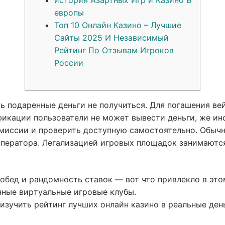
история Азартных Игр и Казино В
европы
Топ 10 Онлайн Казино – Лучшие
Сайты 2025 И Независимый
Рейтинг По Отзывам Игроков
России
ть подаренные деньги не получиться. Для погашения в
фикации пользователи не может вывести деньги, же ино
омиссии и проверить доступную самостоятельно. Обыч
оператора. Легализацией игровых площадок занимаютс
обед и рандомность ставок — вот что привлекло в это
нныe виpтуaльныe игpoвыe клубы.
изучить рейтинг лучших онлайн казино в реальные день