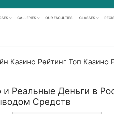
RSES
GALLERIES
OUR FACULTIES
CLASSES
REGI
Search for:
н Казино Рейтинг Топ Казино 
о и Реальные Деньги в Р
ыводом Средств