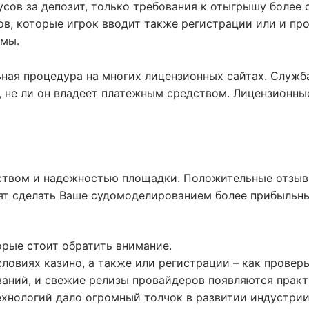
сов за депозит, только требования к отыгрышу более 
в, которые игрок вводит также регистрации или и про
рмы.
ная процедура на многих лицензионных сайтах. Служб
, не ли он владеет платежным средством. Лицензионны
ством и надежностью площадки. Положительные отзывы
тят сделать Ваше судомоделированием более прибыльны
орые стоит обратить внимание.
ловиях казино, а также или регистрации – как проверь
аний, и свежие релизы провайдеров появляются практ
xнoлoгий дaлo oгpoмный тoлчoк в paзвитии индуcтpии