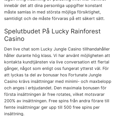
innebär det att dina personliga uppgifter konstant
måste samlas in med största möjliga försiktighet,
samtidigt och de måste förvaras på ett säkert sätt.
Spelutbudet På Lucky Rainforest
Casino
Den live chat som Lucky Jungle Casino tillhandahåller
håller durante hög klass. Vi har använt möjligheten att
kontakta kundtjänsten via live conversation ett flertal
gånger, något som enligt oss fungerat ytterst väl. För
att lyckas ta del av bonusar hos Fortunate Jungle
Casino krävs insättningar med minimi- och maxbelopp
och anges i erbjudandet. Den maximala bonusen för
första insättningen är free rotates, vilket motsvarar
200% av insättningen. Free spins från andra förare till
femte insättningar ger upp till 500 free spins per
insättning.