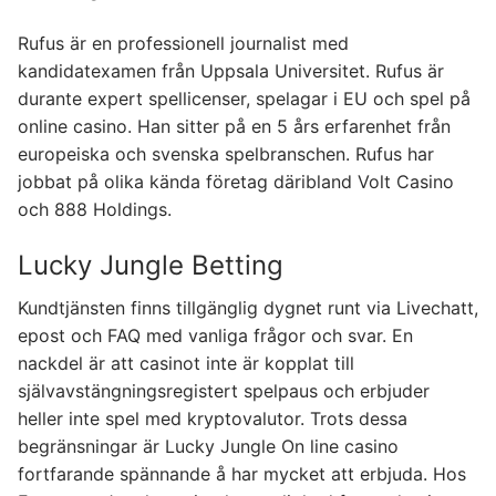
Rufus är en professionell journalist med
kandidatexamen från Uppsala Universitet. Rufus är
durante expert spellicenser, spelagar i EU och spel på
online casino. Han sitter på en 5 års erfarenhet från
europeiska och svenska spelbranschen. Rufus har
jobbat på olika kända företag däribland Volt Casino
och 888 Holdings.
Lucky Jungle Betting
Kundtjänsten finns tillgänglig dygnet runt via Livechatt,
epost och FAQ med vanliga frågor och svar. En
nackdel är att casinot inte är kopplat till
självavstängningsregistert spelpaus och erbjuder
heller inte spel med kryptovalutor. Trots dessa
begränsningar är Lucky Jungle On line casino
fortfarande spännande å har mycket att erbjuda. Hos