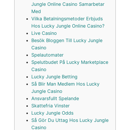
Jungle Online Casino Samarbetar
Med
Vilka Betalningsmetoder Erbjuds
Hos Lucky Jungle Online Casino?
Live Casino
Besök Bloggen Till Lucky Jungle
Casino
Spelautomater
Spelutbudet På Lucky Marketplace
Casino
Lucky Jungle Betting
Så Blir Man Medlem Hos Lucky
Jungle Casino
Ansvarsfullt Spelande
Skattefria Vinster
Lucky Jungle Odds
Så Gör Du Uttag Hos Lucky Jungle
Casino