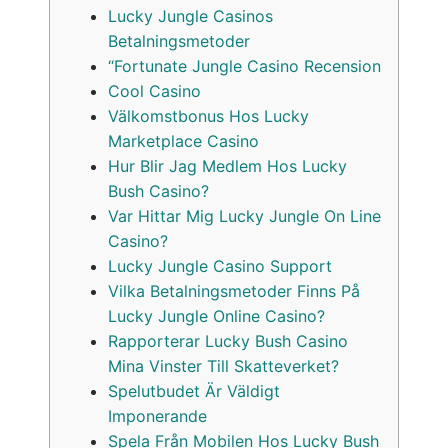
Lucky Jungle Casinos
Betalningsmetoder
“Fortunate Jungle Casino Recension
Cool Casino
Välkomstbonus Hos Lucky
Marketplace Casino
Hur Blir Jag Medlem Hos Lucky
Bush Casino?
Var Hittar Mig Lucky Jungle On Line
Casino?
Lucky Jungle Casino Support
Vilka Betalningsmetoder Finns På
Lucky Jungle Online Casino?
Rapporterar Lucky Bush Casino
Mina Vinster Till Skatteverket?
Spelutbudet Är Väldigt
Imponerande
Spela Från Mobilen Hos Lucky Bush