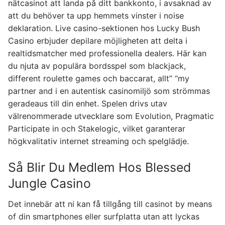
nätcasinot att landa på ditt bankkonto, i avsaknad av
att du behöver ta upp hemmets vinster i noise
deklaration. Live casino-sektionen hos Lucky Bush
Casino erbjuder depilare möjligheten att delta i
realtidsmatcher med professionella dealers. Här kan
du njuta av populära bordsspel som blackjack,
different roulette games och baccarat, allt” “my
partner and i en autentisk casinomiljö som strömmas
geradeaus till din enhet. Spelen drivs utav
välrenommerade utvecklare som Evolution, Pragmatic
Participate in och Stakelogic, vilket garanterar
högkvalitativ internet streaming och spelglädje.
Så Blir Du Medlem Hos Blessed
Jungle Casino
Det innebär att ni kan få tillgång till casinot by means
of din smartphones eller surfplatta utan att lyckas