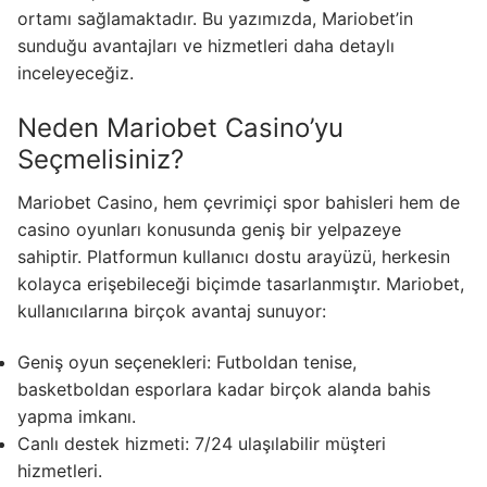
ortamı sağlamaktadır. Bu yazımızda, Mariobet’in
sunduğu avantajları ve hizmetleri daha detaylı
inceleyeceğiz.
Neden Mariobet Casino’yu
Seçmelisiniz?
Mariobet Casino, hem çevrimiçi spor bahisleri hem de
casino oyunları konusunda geniş bir yelpazeye
sahiptir. Platformun kullanıcı dostu arayüzü, herkesin
kolayca erişebileceği biçimde tasarlanmıştır. Mariobet,
kullanıcılarına birçok avantaj sunuyor:
Geniş oyun seçenekleri: Futboldan tenise,
basketboldan esporlara kadar birçok alanda bahis
yapma imkanı.
Canlı destek hizmeti: 7/24 ulaşılabilir müşteri
hizmetleri.