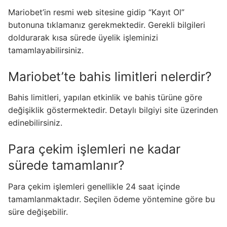
Mariobet’in resmi web sitesine gidip “Kayıt Ol”
butonuna tıklamanız gerekmektedir. Gerekli bilgileri
doldurarak kısa sürede üyelik işleminizi
tamamlayabilirsiniz.
Mariobet’te bahis limitleri nelerdir?
Bahis limitleri, yapılan etkinlik ve bahis türüne göre
değişiklik göstermektedir. Detaylı bilgiyi site üzerinden
edinebilirsiniz.
Para çekim işlemleri ne kadar
sürede tamamlanır?
Para çekim işlemleri genellikle 24 saat içinde
tamamlanmaktadır. Seçilen ödeme yöntemine göre bu
süre değişebilir.