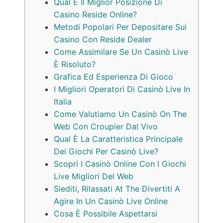
Qual È Il Miglior Posizione Di
Casino Reside Online?
Metodi Popolari Per Depositare Sui
Casino Con Reside Dealer
Come Assimilare Se Un Casinò Live
È Risoluto?
Grafica Ed Esperienza Di Gioco
I Migliori Operatori Di Casinò Live In
Italia
Come Valutiamo Un Casinò On The
Web Con Croupier Dal Vivo
Qual È La Caratteristica Principale
Dei Giochi Per Casinò Live?
Scopri I Casinò Online Con I Giochi
Live Migliori Del Web
Siediti, Rilassati At The Divertiti A
Agire In Un Casinò Live Online
Cosa È Possibile Aspettarsi