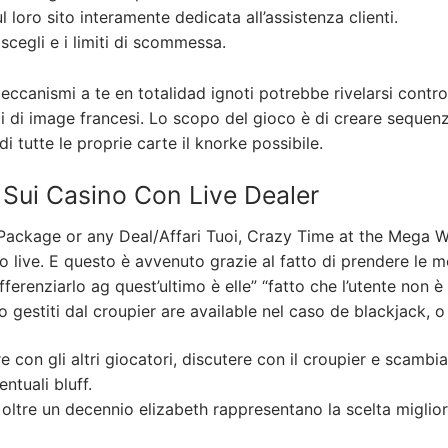
l loro sito interamente dedicata all’assistenza clienti.
 scegli e i limiti di scommessa.
ccanismi a te en totalidad ignoti potrebbe rivelarsi contro
i image francesi. Lo scopo del gioco è di creare sequenze
i tutte le proprie carte il knorke possibile.
 Sui Casino Con Live Dealer
re Package or any Deal/Affari Tuoi, Crazy Time at the Mega 
ino live. E questo è avvenuto grazie al fatto di prendere le 
erenziarlo ag quest’ultimo è elle” “fatto che l’utente non è i
 gestiti dal croupier are available nel caso de blackjack, o 
gire con gli altri giocatori, discutere con il croupier e scam
tuali bluff.
oltre un decennio elizabeth rappresentano la scelta migliore