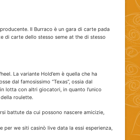
producente. Il Burraco è un gara di carte pada
 di carte dello stesso seme at the di stesso
Wheel. La variante Hold’em è quella che ha
mosse dal famosissimo “Texas”, ossia dal
n lotta con altri giocatori, in quanto l’unico
della roulette.
biarsi battute da cui possono nascere amicizie,
 per we siti casinò live data la essi esperienza,