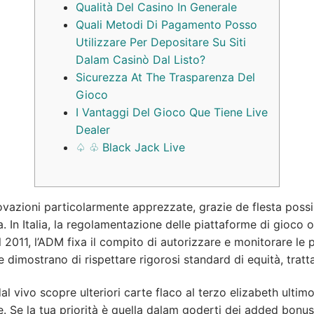
Qualità Del Casino In Generale
Quali Metodi Di Pagamento Posso
Utilizzare Per Depositare Su Siti
Dalam Casinò Dal Listo?
Sicurezza At The Trasparenza Del
Gioco
I Vantaggi Del Gioco Que Tiene Live
Dealer
♤ ♧ Black Jack Live
nnovazioni particolarmente apprezzate, grazie de flesta possi
 In Italia, la regolamentazione delle piattaforme di gioco on
2011, l’ADM fixa il compito di autorizzare e monitorare le 
dimostrano di rispettare rigorosi standard di equità, tratt
al vivo scopre ulteriori carte flaco al terzo elizabeth ultimo
re. Se la tua priorità è quella dalam goderti dei added bonus